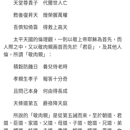
天堂尊貴子 代爾世人亡
甦後復昇天 煌榮握萬權
吾儕知倚靠 得救上高天
太平天國的倫理觀，一則以敬上帝耶穌為首先，而
人際之中，又以敬肉親兩首而先於「君臣」，及其他人
倫，所謂「敬肉親」：
積穀防饑日 養兒待老時
孝親生孝子 報答十分奇
且問己本身 何由得長成
天條道第五 爵祿降天庭
所說的「敬肉親」是從第五誡而來。至於朝道、君
道、臣道、家道、父道、母道、子道、媳道、兄道、弟