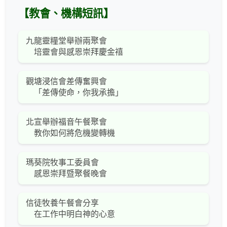
【教會、機構短訊】
九龍靈糧堂舉辦兩聚會
培靈會與感恩崇拜慶金禧
觀塘浸信會差傳奮興會
「差傳使命，你我承擔」
北宣舉辦福音午餐聚會
教你如何將危機變轉機
瑪葵院牧事工委員會
感恩崇拜暨聚餐晚會
信徒牧養午餐會分享
在工作中明白神的心意