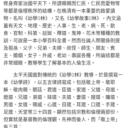
修身齊家治國平天下，所謂親親而仁民，仁民而愛物等
等都是倫理秩序的結構。在晚清有一本重要的啟蒙讀
物，名叫《幼學林》，又名《幼學故事林》，內文涵
蓋有天文、地理、歷史、人事、生、老、病、死、飲
食、官制、科第、訟獄、釋道、鬼神、花木等種種的教
訓，可說是一本小學百科全書。然而在論人際關係則提
及祖孫、父子、兄弟、夫婦、叔侄、師生、朋友、賓
主、婚姻、女子、外戚、老幼、壽誕各種，所論述都是
非常細緻，教導學生了解基本的人倫生活。
太平天國面對傳統的《幼學林》教導，於是撰寫一
本《幼學詩》，以五言律詩寫成，包括敬上帝、敬耶
穌、敬肉親、朝廷、君道、臣道、家道、父道、母道、
媳道、兄道、弟道、妹道、夫道、妻道、嫂道、嬸道、
男道、女道、親戚、心箴、目箴、耳箴、口箴、手箴、
足箴、天堂等三十四首。顯然包括宗教和倫理兩部份，
但實就是基督教的倫理觀，先神而後人，而「敬上帝」
有三首：