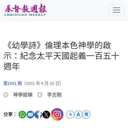
跳至主要內容
《幼學詩》倫理本色神學的啟
示：紀念太平天國起義一百五十
週年
第1931 期
（2001 年 8 月 26 日）
◎ 神學縱橫 ◎ 李志剛
A
分享：
A
簡