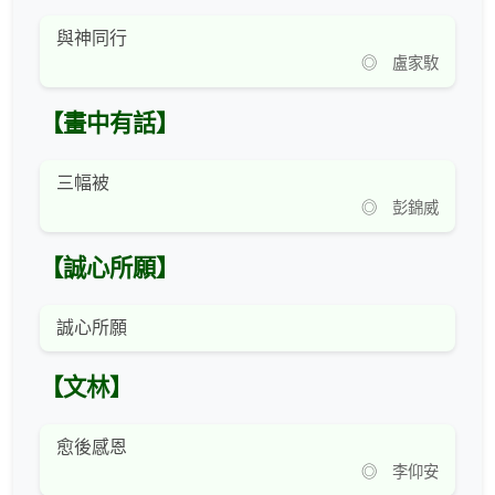
與神同行
◎ 盧家駇
【畫中有話】
三幅被
◎ 彭錦威
【誠心所願】
誠心所願
【文林】
愈後感恩
◎ 李仰安