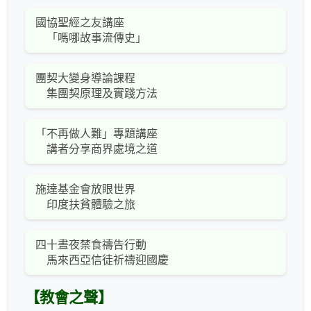
國協聖經之友講座
「嗎哪故事流傳史」
團契大變身導論課程
集團契原理及實踐方法
「不再做人難」專題講座
講者分享商界處境之道
施達基金會放眼世界
印度扶貧體驗之旅
四十晝夜禁食禱告行動
馬來西亞信徒祈禱迎國慶
【教會之聲】