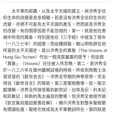
太平軍的起義，以及太平天國的建立，與洪秀全信
仰生命的改變是息息相關。若是沒有洪秀全信仰生命的
改變，亦絕不可能有太平天國的產生。然而談及洪秀全
的改變，有四個原因是不能忽視的，第一，就是他在患
病中所見的異象，特別是他在《三字經》中提及丁酉年
（一八三七年）的經歷，而這種經驗，韓山明牧師在他
所寫的太平天國史，是以洪秀全的異象（The Visions of
Hung-Siu Tschen）作出一個深度屬靈的提予，但這個
「異象」（Visions）往往被人所忽略。第二、是洪秀全
於一八三六年在廣州離開試場的時候，所收到西教士派
發梁發的《勸世良言》，洪秀全早期的神學思想，完全
得自《勸世良言》的幫助。第三是聖經教導，從一般文
獻理解，洪秀全所接受舊約創世記、出埃及記、利未記
和民數記；和新約馬太福音的教導，但洪秀全曾經作過
《欽定舊前遺詔聖書批解》，顯示洪秀全對整本聖經都
有閱讀批眉，聖經也就成為太平軍教訓所在。第四就是