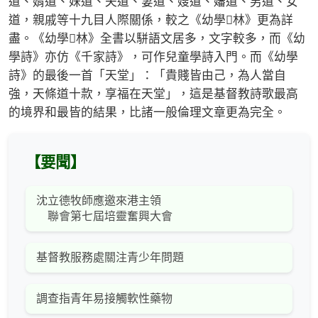
道、婿道、妹道、夫道、妻道、嫂道、嬸道、男道、女
道，親戚等十九目人際關係，較之《幼學林》更為詳
盡。《幼學林》全書以駢語文居多，文字較多，而《幼
學詩》亦仿《千家詩》，可作兒童學詩入門。而《幼學
詩》的最後一首「天堂」：「貴賤皆由己，為人當自
強，天條道十款，享福在天堂」，這是基督教詩歌最高
的境界和最皆的結果，比諸一般倫理文章更為完全。
【要聞】
沈立德牧師應邀來港主領
聯會第七屆培靈奮興大會
基督教服務處關注青少年問題
調查指青年易接觸軟性藥物