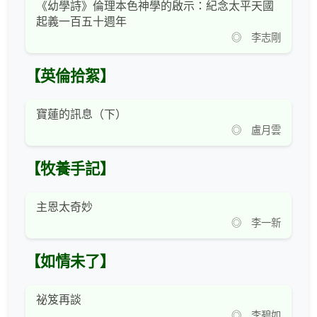
《幼學詩》倫理本色神學的啟示：紀念太平天國
起義一百五十週年
◎ 李志剛
【英倫拾絮】
寶蓮的訊息（下）
◎ 盧月雲
【牧養手記】
主恩太奇妙
◎ 李一新
【如情未了】
祕笈再談
◎ 李碧如