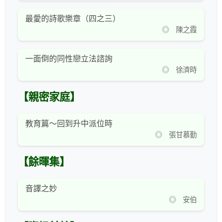
最愛的詩歌樂章（四之三）
◎ 陳之霞
一面倒的同性戀立法諮詢
◎ 徐濟時
【親密家庭】
教育篇～回到升中派位時
◎ 張甘慕勤
【餘暉集】
音譯之妙
◎ 安伯