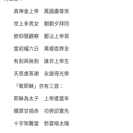
真神皇上帝 萬國盡尊崇
世上多男女 朝朝夕拜同
俯仰隨觀察 都沾上帝恩
當初纔六日 萬樣造齊全
有割與無割 誰非上帝生
天恩虔答謝 永遠得光榮
「敬耶穌」亦有三首：
耶穌為太子 上帝遣當年
贖罪甘捐命 功勞認實先
十字架難當 愁雲暗太陽