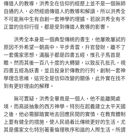
傳道人的教導，洪秀全在信仰的經歷上並不是一個無師
自通的人，必然經過傳道人的教導和解讀，所以洪秀全
不可能無中生有自創一套神學的理據。若說洪秀全有不
正當的信仰行徑，都是受到傳道人教導的影響。
洪秀全本身是一個典型傳統的書生，他屢敗屢試的
原因不外希望一朝高中，平步青雲，升官發財，離不了
一套儒家思想，滿腦子都是四書五經，惟孔子馬首是
瞻。然而其後一百八十度的大轉變，以致反孔批孔，視
四書五經為妖書，並且投身於傳教的行列，創制一套神
學理念思維，這完全是信仰改變的關係，此外實在找不
到有更好理由的解釋。
無可置疑，洪秀全畢竟是一個人，他不能離開處
境，而高談抽象的西方神學。特別在起義建立太平天國
之後，他必需腳踏實地去回應民間的實情，在教育體制
上要有健全的措施，使人民過着比傳統更好的生活。尤
其是儒家文化特別著重倫理秩序和諧的人際生活。所謂