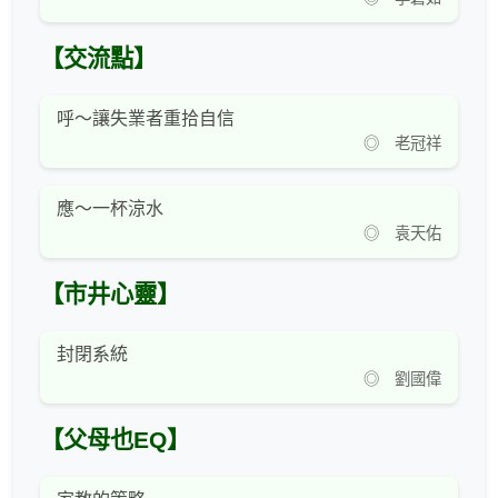
【交流點】
呼～讓失業者重拾自信
◎ 老冠祥
應～一杯涼水
◎ 袁天佑
【市井心靈】
封閉系統
◎ 劉國偉
【父母也EQ】