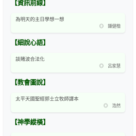
【資訊前線】
為明天的主日學想一想
◎ 鍾健楷
【細說心語】
談賭波合法化
◎ 呂家慧
【教會圖說】
太平天國聖經郭士立牧師譯本
◎ 浩然
【神學縱橫】