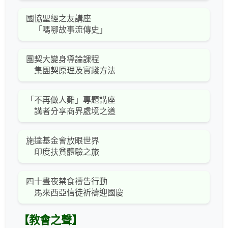
國協聖經之友講座
「嗎哪故事流傳史」
團契大變身導論課程
集團契原理及實踐方法
「不再做人難」專題講座
講者分享商界處境之道
施達基金會放眼世界
印度扶貧體驗之旅
四十晝夜禁食禱告行動
馬來西亞信徒祈禱迎國慶
【教會之聲】