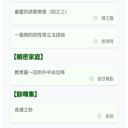
最愛的詩歌樂章（四之三）
◎ 陳之霞
一面倒的同性戀立法諮詢
◎ 徐濟時
【親密家庭】
教育篇～回到升中派位時
◎ 張甘慕勤
【餘暉集】
音譯之妙
◎ 安伯