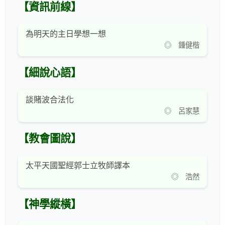
【資訊前線】
為明天的主日學想一想
◎ 鍾健楷
【細說心語】
談賭波合法化
◎ 呂家慧
【教會圖說】
太平天國聖經郭士立牧師譯本
◎ 浩然
【神學縱橫】