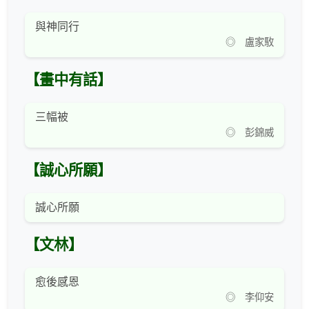
與神同行
◎ 盧家駇
【畫中有話】
三幅被
◎ 彭錦威
【誠心所願】
誠心所願
【文林】
愈後感恩
◎ 李仰安