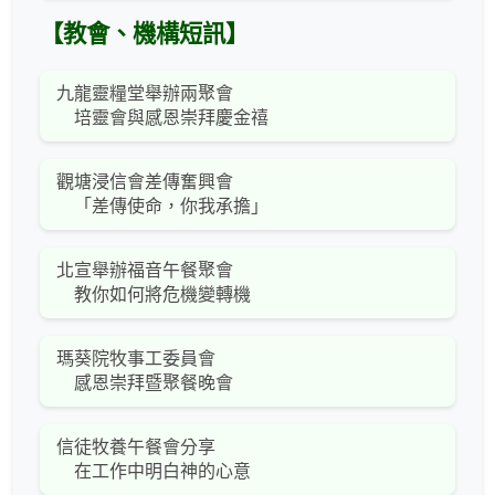
【教會、機構短訊】
九龍靈糧堂舉辦兩聚會
培靈會與感恩崇拜慶金禧
觀塘浸信會差傳奮興會
「差傳使命，你我承擔」
北宣舉辦福音午餐聚會
教你如何將危機變轉機
瑪葵院牧事工委員會
感恩崇拜暨聚餐晚會
信徒牧養午餐會分享
在工作中明白神的心意