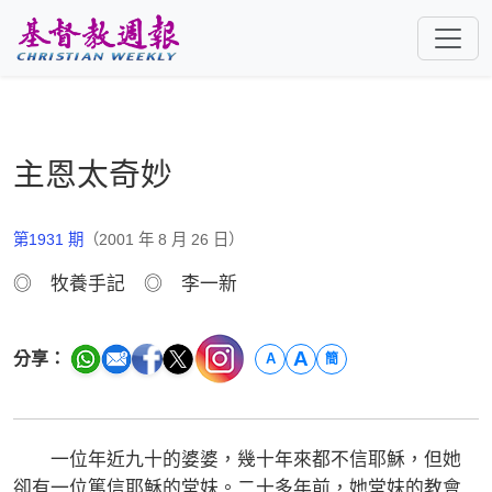
跳至主要內容
主恩太奇妙
第1931 期
（2001 年 8 月 26 日）
◎ 牧養手記 ◎ 李一新
A
分享：
A
簡
一位年近九十的婆婆，幾十年來都不信耶穌，但她
卻有一位篤信耶穌的堂妹。二十多年前，她堂妹的教會