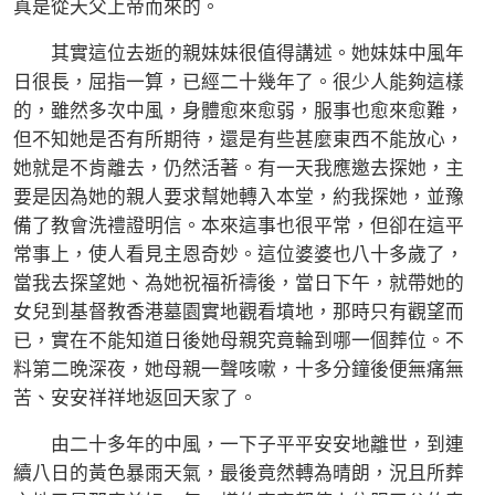
真是從天父上帝而來的。
其實這位去逝的親妹妹很值得講述。她妹妹中風年
日很長，屈指一算，已經二十幾年了。很少人能夠這樣
的，雖然多次中風，身體愈來愈弱，服事也愈來愈難，
但不知她是否有所期待，還是有些甚麼東西不能放心，
她就是不肯離去，仍然活著。有一天我應邀去探她，主
要是因為她的親人要求幫她轉入本堂，約我探她，並豫
備了教會洗禮證明信。本來這事也很平常，但卻在這平
常事上，使人看見主恩奇妙。這位婆婆也八十多歲了，
當我去探望她、為她祝福祈禱後，當日下午，就帶她的
女兒到基督教香港墓園實地觀看墳地，那時只有觀望而
已，實在不能知道日後她母親究竟輪到哪一個葬位。不
料第二晚深夜，她母親一聲咳嗽，十多分鐘後便無痛無
苦、安安祥祥地返回天家了。
由二十多年的中風，一下子平平安安地離世，到連
續八日的黃色暴雨天氣，最後竟然轉為晴朗，況且所葬