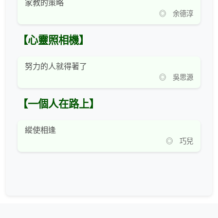
家教的策略
◎ 余德淳
【心靈照相機】
努力的人就得著了
◎ 吳思源
【一個人在路上】
縱使相逢
◎ 巧兒