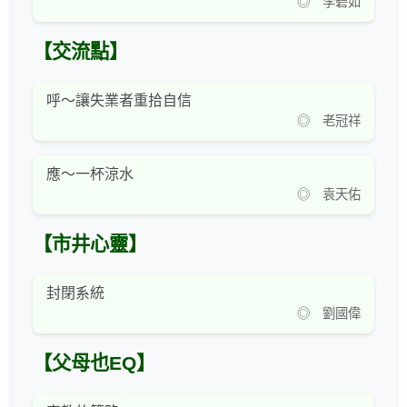
◎ 李碧如
【交流點】
呼～讓失業者重拾自信
◎ 老冠祥
應～一杯涼水
◎ 袁天佑
【市井心靈】
封閉系統
◎ 劉國偉
【父母也EQ】