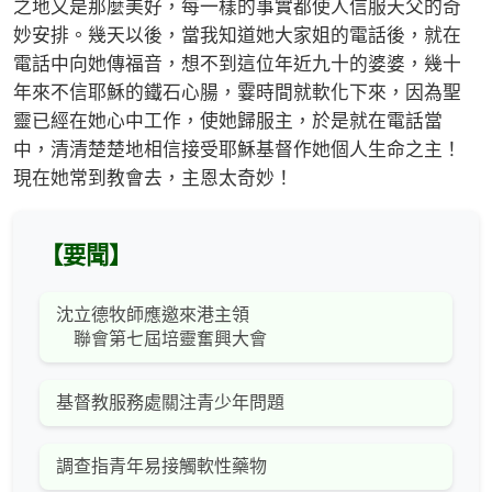
之地又是那麼美好，每一樣的事實都使人信服天父的奇
妙安排。幾天以後，當我知道她大家姐的電話後，就在
電話中向她傳福音，想不到這位年近九十的婆婆，幾十
年來不信耶穌的鐵石心腸，霎時間就軟化下來，因為聖
靈已經在她心中工作，使她歸服主，於是就在電話當
中，清清楚楚地相信接受耶穌基督作她個人生命之主！
現在她常到教會去，主恩太奇妙！
【要聞】
沈立德牧師應邀來港主領
聯會第七屆培靈奮興大會
基督教服務處關注青少年問題
調查指青年易接觸軟性藥物