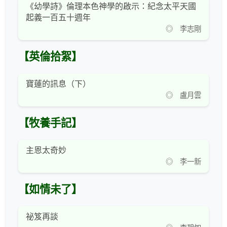
《幼學詩》倫理本色神學的啟示：紀念太平天國
起義一百五十週年
◎ 李志剛
【英倫拾絮】
寶蓮的訊息（下）
◎ 盧月雲
【牧養手記】
主恩太奇妙
◎ 李一新
【如情未了】
祕笈再談