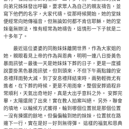
向弟兄姊妹發出呼籲，要求眾人為自己的親友禱告，並
寫下他們的名字，大家代禱。從那時候開始，她的堂妹
便經常向她傳福音，但無論如何都不肯信耶穌，她的堂
妹毫無辦法，惟有經常為她禱告，這情形一下子就是二
十多年了。
最近這位婆婆的同胞妹妹離開世界，作為大家姐的
她，親眼看見上帝的作為與恩典，明明一連八日掛黃色
暴雨訊號－最後一天是她妹妹下葬的日子，更是一度據
說要掛黑色暴雨訊號，但到頭來，不但下午兩點鐘的安
息禮拜雨勢大減，到了安息禮拜結束時，兩勢輕微尤有
進者，在下葬的時候，更是不用雨傘，整個安葬過程非
常順利，天氣出奇地好，真是大出乎意料之外。 安葬完
畢，太陽還爬了出來！實在教人拍案叫絕。 另外，聯會
的墳地，以輪候方式獲得，輪到哪個位置就是那個位置
－沒有揀選的餘地。但偏偏輪到她的妹妹，位置就在路
邊下一行，實在是好－好到無得彈。 這樣的福氣和恩典