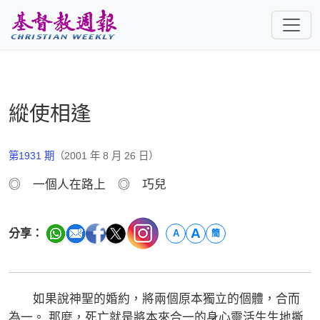
跳至主要內容
縱使相逢
第1931 期
（2001 年 8 月 26 日）
◎ 一個人在路上 ◎ 巧兒
A
分享：
A
簡
如果說神聖的婚約，將兩個原本獨立的個體，合而
為一。 那麼，死亡就是將本來合一的身心靈活生生地撕