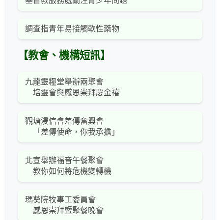
基督教服務處關注青少年問題
調查指青年易接觸軟性藥物
【教會、機構短訊】
九龍靈糧堂舉辦兩聚會
培靈會與感恩崇拜慶金禧
觀塘浸信會差傳奮興會
「差傳使命，你我承擔」
北宣舉辦福音午餐聚會
教你如何將危機變轉機
瑪葵院牧事工委員會
感恩崇拜暨聚餐晚會