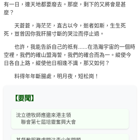
有一日，連天地都要廢去。那麼，剩下的又將會是甚
麼？
天蒼蒼，海茫茫，直古以今，逝者如斯，生生死
死，豈曾因你我肝腸寸斷的哭泣而停止過。
也許，我能告訴自己的祇有......在浩瀚宇宙的一個時
空裡，我們的確山盟海誓，我們的確合而為一。縱使今
日各自上路，縱使他日相逢不識，那又如何？
料得年年斷腸處，明月夜，短松崗！
【要聞】
沈立德牧師應邀來港主領
聯會第七屆培靈奮興大會