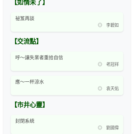
【如情未了】
祕笈再談
◎ 李碧如
【交流點】
呼～讓失業者重拾自信
◎ 老冠祥
應～一杯涼水
◎ 袁天佑
【市井心靈】
封閉系統
◎ 劉國偉