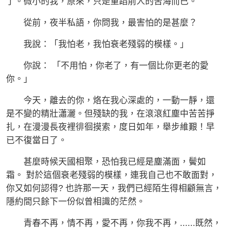
了。微小的我，原來，只是重蹈前人的苦海而已。
從前，夜半私語，你問我，最害怕的是甚麼？
我說：「我怕老，我怕衰老殘弱的模樣。」
你說： 「不用怕，你老了，有一個比你更老的愛
你。」
今天，離去的你，烙在我心深處的，一動一靜，還
是不變的精壯瀟灑。但殘缺的我，在滾滾紅塵中苦苦掙
扎，在漫漫長夜裡徘徊摸索，度日如年，舉步維艱！早
已不復當日了。
甚麼時候天國相聚，恐怕我已經是塵滿面，鬢如
霜。 對於這個衰老殘弱的模樣，連我自己也不敢面對，
你又如何認得? 也許那一天，我們已經陌生得相顧無言，
隱約間只餘下一份似曾相識的茫然。
青春不再，情不再，愛不再，你我不再，......既然，