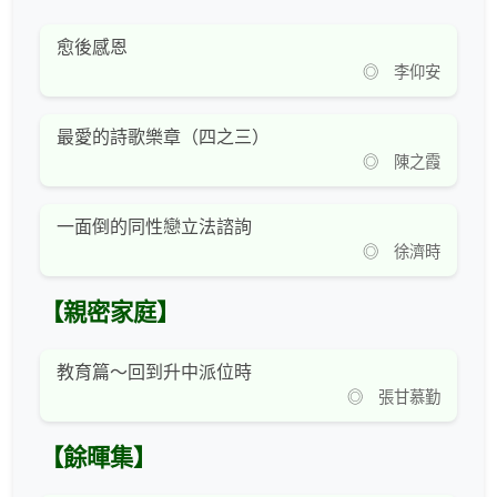
愈後感恩
◎ 李仰安
最愛的詩歌樂章（四之三）
◎ 陳之霞
一面倒的同性戀立法諮詢
◎ 徐濟時
【親密家庭】
教育篇～回到升中派位時
◎ 張甘慕勤
【餘暉集】