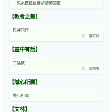
馬來西亞信徒祈禱迎國慶
【教會之聲】
與神同行
◎ 盧家駇
【畫中有話】
三幅被
◎ 彭錦威
【誠心所願】
誠心所願
【文林】