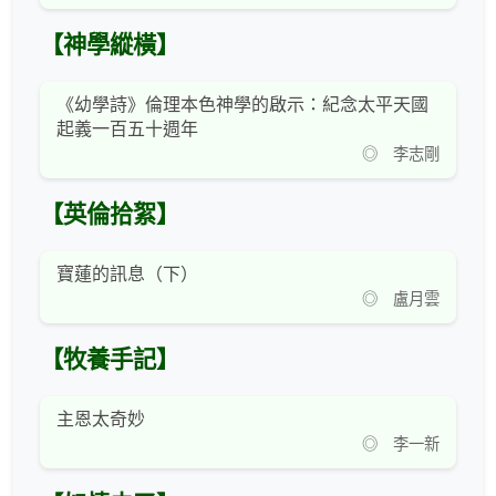
【神學縱橫】
《幼學詩》倫理本色神學的啟示：紀念太平天國
起義一百五十週年
◎ 李志剛
【英倫拾絮】
寶蓮的訊息（下）
◎ 盧月雲
【牧養手記】
主恩太奇妙
◎ 李一新