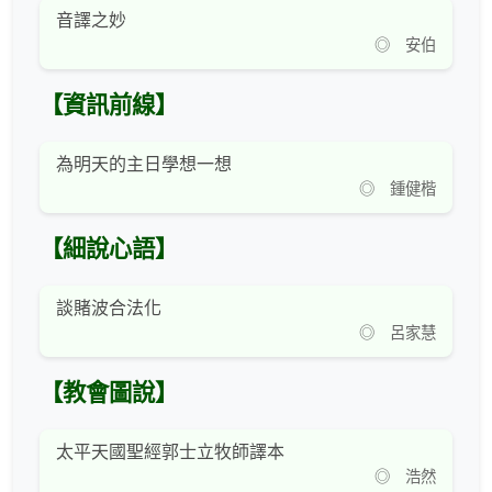
音譯之妙
◎ 安伯
【資訊前線】
為明天的主日學想一想
◎ 鍾健楷
【細說心語】
談賭波合法化
◎ 呂家慧
【教會圖說】
太平天國聖經郭士立牧師譯本
◎ 浩然