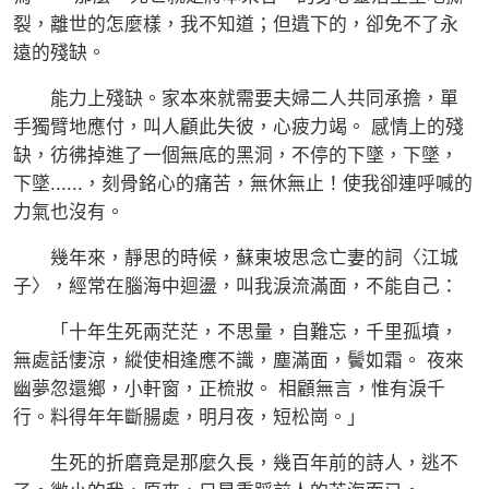
裂，離世的怎麼樣，我不知道；但遺下的，卻免不了永
遠的殘缺。
能力上殘缺。家本來就需要夫婦二人共同承擔，單
手獨臂地應付，叫人顧此失彼，心疲力竭。 感情上的殘
缺，彷彿掉進了一個無底的黑洞，不停的下墜，下墜，
下墜......，刻骨銘心的痛苦，無休無止！使我卻連呼喊的
力氣也沒有。
幾年來，靜思的時候，蘇東坡思念亡妻的詞〈江城
子〉，經常在腦海中迴盪，叫我淚流滿面，不能自己：
「十年生死兩茫茫，不思量，自難忘，千里孤墳，
無處話悽涼，縱使相逢應不識，塵滿面，鬢如霜。 夜來
幽夢忽還鄉，小軒窗，正梳妝。 相顧無言，惟有淚千
行。料得年年斷腸處，明月夜，短松崗。」
生死的折磨竟是那麼久長，幾百年前的詩人，逃不