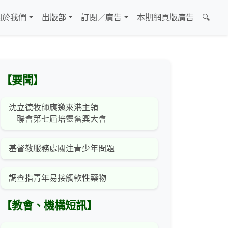
關於我們
出版部
訂閱／廣告
本期網頁版廣告
🔍
【要聞】
沈立德牧師應邀來港主領
聯會第七屆培靈奮興大會
基督教服務處關注青少年問題
調查指青年易接觸軟性藥物
【教會、機構短訊】