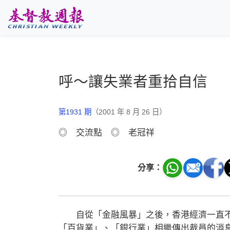
跳至主要內容
呼～讓失業者重拾自信
第1931 期
（2001 年 8 月 26 日）
◎ 交流點 ◎ 老冠祥
分享：
自從「金融風暴」之後，香港經濟一直不
「百貨業」、「銀行業」相繼傳出裁員的消