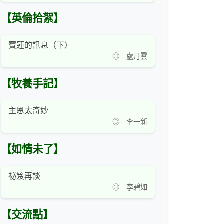
【英倫拾絮】
寶蓮的訊息（下）
◎ 盧月雲
【牧養手記】
主恩太奇妙
◎ 李一新
【如情未了】
祕笈再談
◎ 李碧如
【交流點】