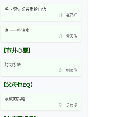
呼～讓失業者重拾自信
◎ 老冠祥
應～一杯涼水
◎ 袁天佑
【市井心靈】
封閉系統
◎ 劉國偉
【父母也EQ】
家教的策略
◎ 余德淳