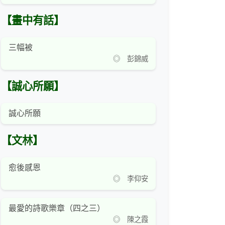
【畫中有話】
三幅被
◎ 彭錦威
【誠心所願】
誠心所願
【文林】
愈後感恩
◎ 李仰安
最愛的詩歌樂章（四之三）
◎ 陳之霞