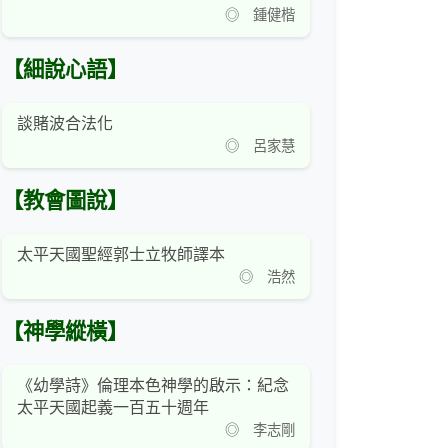
◎ 鍾健楷
【細說心語】
談賭波合法化
◎ 呂家慧
【教會圖說】
太平天國聖經郭士立牧師譯本
◎ 浩然
【神學縱橫】
《幼學詩》倫理本色神學的啟示：紀念
太平天國起義一百五十週年
◎ 李志剛