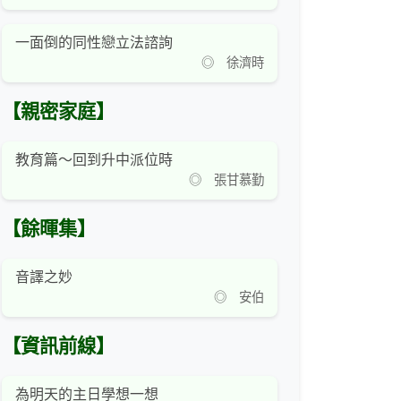
一面倒的同性戀立法諮詢
◎ 徐濟時
【親密家庭】
教育篇～回到升中派位時
◎ 張甘慕勤
【餘暉集】
音譯之妙
◎ 安伯
【資訊前線】
為明天的主日學想一想