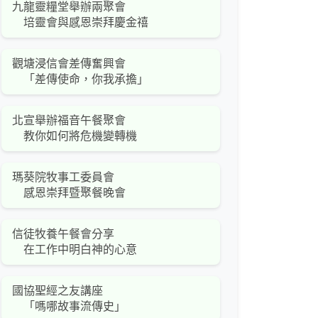
九龍靈糧堂舉辦兩聚會
培靈會與感恩崇拜慶金禧
觀塘浸信會差傳奮興會
「差傳使命，你我承擔」
北宣舉辦福音午餐聚會
教你如何將危機變轉機
瑪葵院牧事工委員會
感恩崇拜暨聚餐晚會
信徒牧養午餐會分享
在工作中明白神的心意
國協聖經之友講座
「嗎哪故事流傳史」