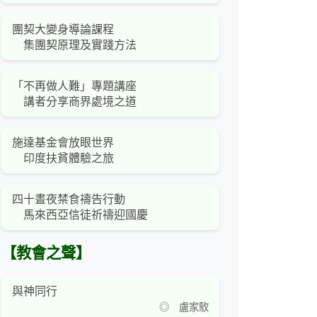
團契大變身導論課程
集團契原理及實踐方法
「不再做人難」專題講座
講者分享商界處境之道
施達基金會放眼世界
印度扶貧體驗之旅
四十晝夜禁食禱告行動
馬來西亞信徒祈禱迎國慶
【教會之聲】
與神同行
◎ 盧家駇