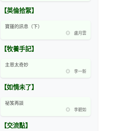
【英倫拾絮】
寶蓮的訊息（下）
◎ 盧月雲
【牧養手記】
主恩太奇妙
◎ 李一新
【如情未了】
祕笈再談
◎ 李碧如
【交流點】