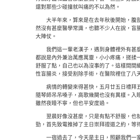
還對那些少碰撞就叫痛的不以為然。
大半年來，算來是在去年秋後開始，腹部
然沒有甚麼醫學常識，也聽不少人在說，盲
大陣仗。
我們這一輩老漢子，遇到身體裡外有甚麼
都說是內外兼治萬應萬靈，小小疼痛，搓揉
舒服了點，自己也以為沒事的了。這樣間間
性盲腸炎，接受割除手術，在醫院裡住了八
病情的轉變來得甚快，五月廿五日禮拜五
隨琴師吊吊嗓子，高歌幾闋也沒有異樣。入
雖然夜睡不寧，但也平安度過。
翌晨好像沒甚麼，只是有點不舒服，也就
勁，首先致電推掉了主日崇拜證道之約，等
一宿過去了，今天是主日，照顧我們一家