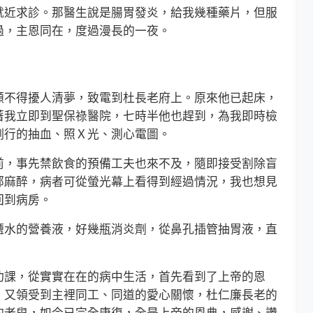
就近求診。那醫生說是腸胃發炎，給我幾種藥片，但服
過，主恩同在，度過漫長的一夜。
不得擾人清夢，致電到杜長老府上。原來他已起床，
著我立即到聖保祿醫院，七時半他也趕到，為我即時檢
例行的抽血、照Ｘ光、測心電圖。
，事先禁飲食的預備工夫也來不及，隨即接受割除盲
部麻醉，病者可從螢光幕上看得到經過情況，我也想見
回到病房。
水的營養液，好幾瓶消炎劑，從鼻孔插管抽胃液，直
課，從實實在在的病中生活，首先看到了上帝的恩
。又領受到主裡同工、同道的愛心關懷，杜仁廉長老的