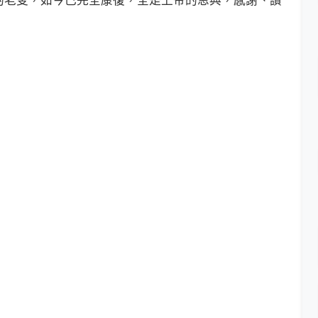
的老叟，如今已完全康復，全是上帝的恩典，感謝、讚