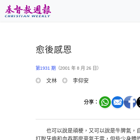
跳至主要內容
愈後感恩
第1931 期
（2001 年 8 月 26 日）
◎ 文林 ◎ 李仰安
分享：
也可以說是頑梗，又可以說是牛脾氣，自
打脫牙齒和血吞那麼豪氣干雲，但些少身體