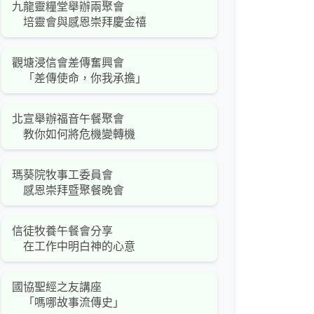
九龍靈糧堂舉辦兩聚會
培靈會與感恩崇拜慶金禧
觀塘浸信會差傳奮興會
「差傳使命，你我承擔」
北宣舉辦福音午餐聚會
教你如何將危機變轉機
瑪葵院牧事工委員會
感恩崇拜暨聚餐晚會
信徒牧養午餐會分享
在工作中明白神的心意
國協聖經之友講座
「嗎哪故事流傳史」