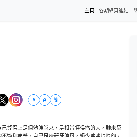
主頁
各期網頁連結
A
簡
A
己算得上是個勉強說來，是相當捱得痛的人，雖未至
的不適和痛楚，自己是咬著牙強忍，絕少唉唉哼哼的，