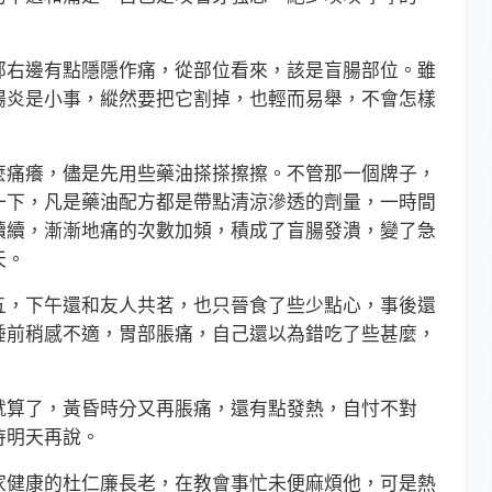
右邊有點隱隱作痛，從部位看來，該是盲腸部位。雖
腸炎是小事，縱然要把它割掉，也輕而易舉，不會怎樣
痛癢，儘是先用些藥油搽搽擦擦。不管那一個牌子，
一下，凡是藥油配方都是帶點清涼滲透的劑量，一時間
續續，漸漸地痛的次數加頻，積成了盲腸發潰，變了急
天。
，下午還和友人共茗，也只晉食了些少點心，事後還
睡前稍感不適，胃部脹痛，自己還以為錯吃了些甚麼，
算了，黃昏時分又再脹痛，還有點發熱，自忖不對
待明天再說。
健康的杜仁廉長老，在教會事忙未便麻煩他，可是熱