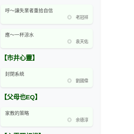
呼～讓失業者重拾自信
◎ 老冠祥
應～一杯涼水
◎ 袁天佑
【市井心靈】
封閉系統
◎ 劉國偉
【父母也EQ】
家教的策略
◎ 余德淳