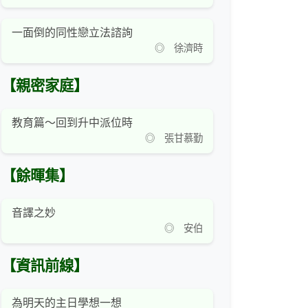
一面倒的同性戀立法諮詢
◎ 徐濟時
【親密家庭】
教育篇～回到升中派位時
◎ 張甘慕勤
【餘暉集】
音譯之妙
◎ 安伯
【資訊前線】
為明天的主日學想一想