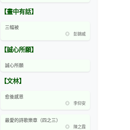
【畫中有話】
三幅被
◎ 彭錦威
【誠心所願】
誠心所願
【文林】
愈後感恩
◎ 李仰安
最愛的詩歌樂章（四之三）
◎ 陳之霞