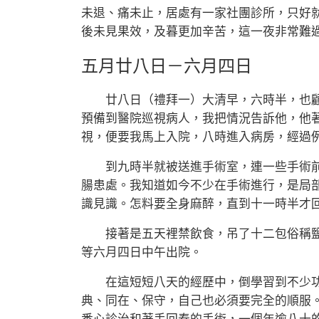
未退、痛未止，居處有一家社團診所，只好
後未見果效，及暮更加辛苦，這一夜非常難
五月廿八日－六月四日
廿八日（禮拜一）大清早，六時半，也顧
預備到醫院巡視病人，我把情況告訴他，他
視，便要我馬上入院，八時進入病房，經過
到九時半就被送進手術室，連一些手術前
腸患處。我知道如今不少在手術進行，是局
識見識。怎料要全身麻醉，直到十一時半才
接著是五天裡禁飲食，吊了十二包俗稱鹽
等六月四日中午出院。
在這短短八天的經歷中，倒學習到不少功
典、同在、保守，自己也必須要完全的順服