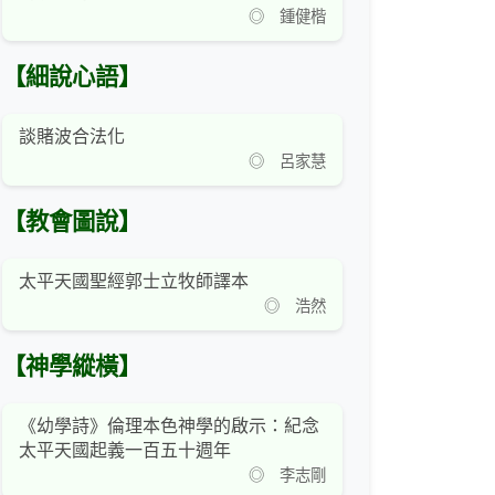
◎ 鍾健楷
【細說心語】
談賭波合法化
◎ 呂家慧
【教會圖說】
太平天國聖經郭士立牧師譯本
◎ 浩然
【神學縱橫】
《幼學詩》倫理本色神學的啟示：紀念
太平天國起義一百五十週年
◎ 李志剛