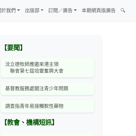
關於我們
出版部
訂閱／廣告
本期網頁版廣告
🔍
【要聞】
沈立德牧師應邀來港主領
聯會第七屆培靈奮興大會
基督教服務處關注青少年問題
調查指青年易接觸軟性藥物
【教會、機構短訊】