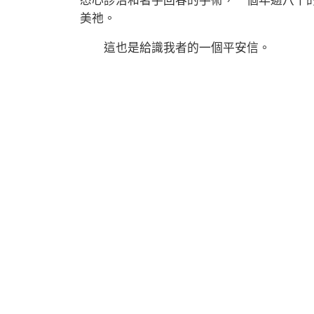
悉心診治和著手回春的手術，一個年逾八十
美祂。
這也是給識我者的一個平安信。