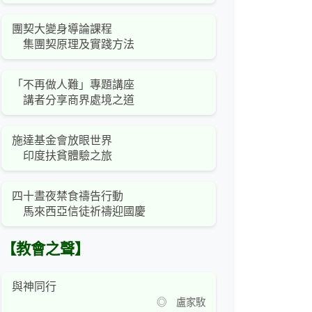
團契大變身導論課程
集團契原理及實踐方法
「不再做人難」專題講座
講者分享商界處境之道
施達基金會放眼世界
印度扶貧體驗之旅
四十晝夜禁食禱告行動
馬來西亞信徒祈禱迎國慶
【教會之聲】
與神同行
◎ 盧家駇