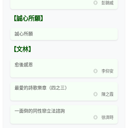
◎ 彭錦威
【誠心所願】
誠心所願
【文林】
愈後感恩
◎ 李仰安
最愛的詩歌樂章（四之三）
◎ 陳之霞
一面倒的同性戀立法諮詢
◎ 徐濟時