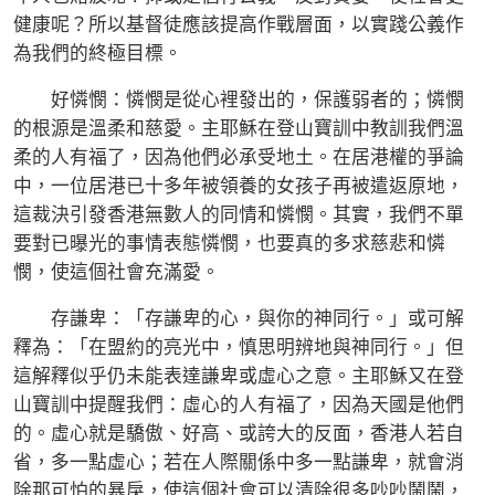
健康呢？所以基督徒應該提高作戰層面，以實踐公義作
為我們的終極目標。
好憐憫：憐憫是從心裡發出的，保護弱者的；憐憫
的根源是溫柔和慈愛。主耶穌在登山寶訓中教訓我們溫
柔的人有福了，因為他們必承受地土。在居港權的爭論
中，一位居港已十多年被領養的女孩子再被遣返原地，
這裁決引發香港無數人的同情和憐憫。其實，我們不單
要對已曝光的事情表態憐憫，也要真的多求慈悲和憐
憫，使這個社會充滿愛。
存謙卑：「存謙卑的心，與你的神同行。」或可解
釋為：「在盟約的亮光中，慎思明辨地與神同行。」但
這解釋似乎仍未能表達謙卑或虛心之意。主耶穌又在登
山寶訓中提醒我們：虛心的人有福了，因為天國是他們
的。虛心就是驕傲、好高、或誇大的反面，香港人若自
省，多一點虛心；若在人際關係中多一點謙卑，就會消
除那可怕的暴戾，使這個社會可以清除很多吵吵鬧鬧，