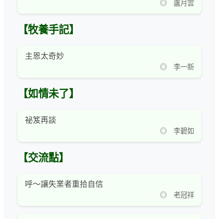
◎ 盧月雲
【牧養手記】
主恩太奇妙
◎ 李一新
【如情未了】
祕笈再談
◎ 李碧如
【交流點】
呼～讓失業者重拾自信
◎ 老冠祥