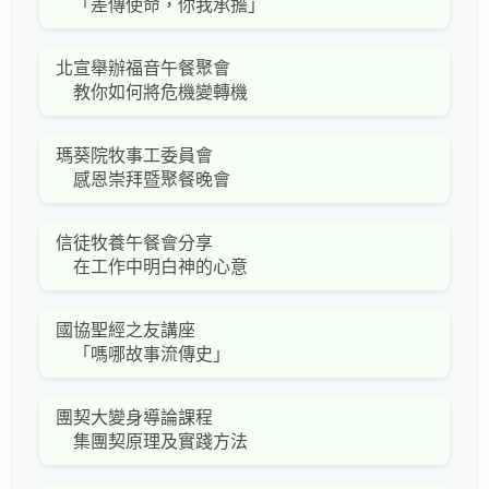
「差傳使命，你我承擔」
北宣舉辦福音午餐聚會
教你如何將危機變轉機
瑪葵院牧事工委員會
感恩崇拜暨聚餐晚會
信徒牧養午餐會分享
在工作中明白神的心意
國協聖經之友講座
「嗎哪故事流傳史」
團契大變身導論課程
集團契原理及實踐方法