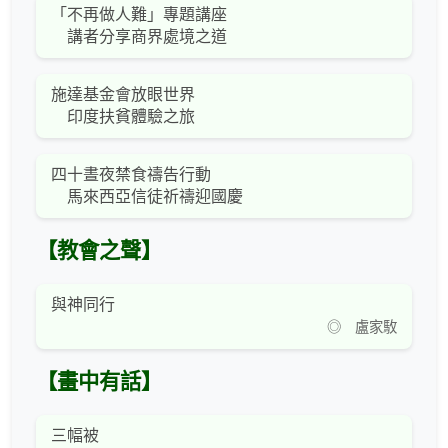
「不再做人難」專題講座
講者分享商界處境之道
施達基金會放眼世界
印度扶貧體驗之旅
四十晝夜禁食禱告行動
馬來西亞信徒祈禱迎國慶
【教會之聲】
與神同行
◎ 盧家駇
【畫中有話】
三幅被