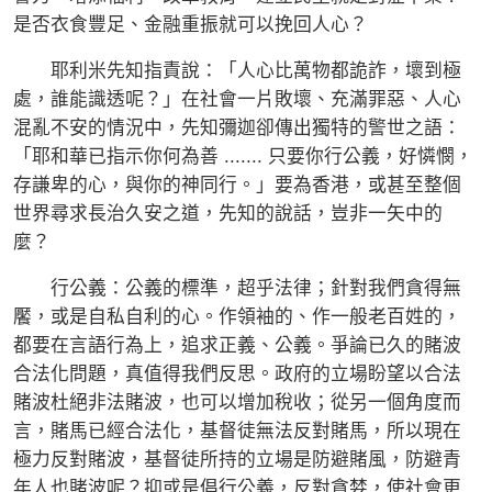
是否衣食豐足、金融重振就可以挽回人心？
耶利米先知指責說：「人心比萬物都詭詐，壞到極
處，誰能識透呢？」在社會一片敗壞、充滿罪惡、人心
混亂不安的情況中，先知彌迦卻傳出獨特的警世之語：
「耶和華已指示你何為善 ....... 只要你行公義，好憐憫，
存謙卑的心，與你的神同行。」要為香港，或甚至整個
世界尋求長治久安之道，先知的說話，豈非一矢中的
麼？
行公義：公義的標準，超乎法律；針對我們貪得無
饜，或是自私自利的心。作領袖的、作一般老百姓的，
都要在言語行為上，追求正義、公義。爭論已久的賭波
合法化問題，真值得我們反思。政府的立場盼望以合法
賭波杜絕非法賭波，也可以增加稅收；從另一個角度而
言，賭馬已經合法化，基督徒無法反對賭馬，所以現在
極力反對賭波，基督徒所持的立場是防避賭風，防避青
年人也賭波呢？抑或是倡行公義，反對貪婪，使社會更