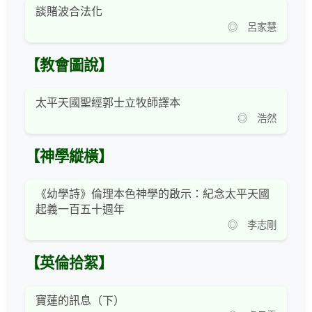
談賭波合法化
◎ 呂家慧
【教會圖說】
太平天國聖經郭士立牧師譯本
◎ 浩然
【神學縱橫】
《幼學詩》倫理本色神學的啟示：紀念太平天國
起義一百五十週年
◎ 李志剛
【英倫拾絮】
寶蓮的訊息（下）