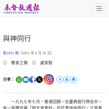
跳至主要內容
與神同行
第1931 期
（2001 年 8 月 26 日）
◎ 教會之聲 ◎ 盧家駇
A
分享：
A
簡
一九九七年七月，香港回歸。在慶典遊行隊伍中，
有一架標誌著「明天會更好」的花車徐徐而行，正是香