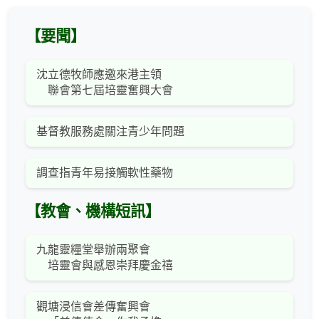
【要聞】
沈立德牧師應邀來港主領
聯會第七屆培靈奮興大會
基督教服務處關注青少年問題
調查指青年易接觸軟性藥物
【教會、機構短訊】
九龍靈糧堂舉辦兩聚會
培靈會與感恩崇拜慶金禧
觀塘浸信會差傳奮興會