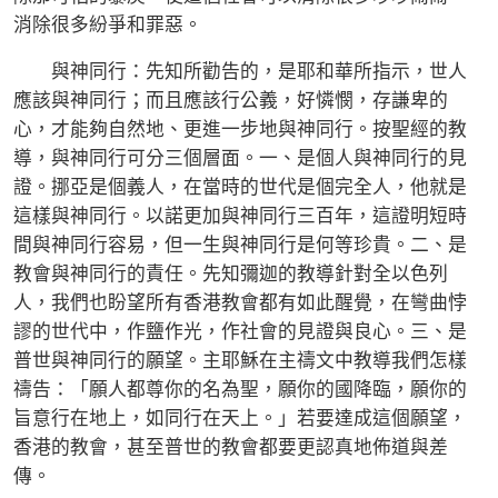
消除很多紛爭和罪惡。
與神同行：先知所勸告的，是耶和華所指示，世人
應該與神同行；而且應該行公義，好憐憫，存謙卑的
心，才能夠自然地、更進一步地與神同行。按聖經的教
導，與神同行可分三個層面。一、是個人與神同行的見
證。挪亞是個義人，在當時的世代是個完全人，他就是
這樣與神同行。以諾更加與神同行三百年，這證明短時
間與神同行容易，但一生與神同行是何等珍貴。二、是
教會與神同行的責任。先知彌迦的教導針對全以色列
人，我們也盼望所有香港教會都有如此醒覺，在彎曲悖
謬的世代中，作鹽作光，作社會的見證與良心。三、是
普世與神同行的願望。主耶穌在主禱文中教導我們怎樣
禱告：「願人都尊你的名為聖，願你的國降臨，願你的
旨意行在地上，如同行在天上。」若要達成這個願望，
香港的教會，甚至普世的教會都要更認真地佈道與差
傳。