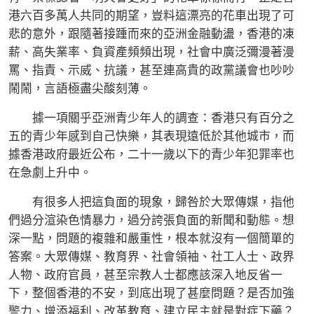
港六百多萬人共同的期望，豈料這漂亮的花車出現了可
悲的意外，跟隨著接踵而來的亞洲金融動盪，香港的凍
薪、高失業率、負資產頻頻出現，社會中廣泛彌漫著漫
罵、指責、示威、抗議，甚至連高貴的政黨議會也吵吵
鬧鬧，言語極盡尖酸刻薄。
據一項關乎亞洲青少年人的調查：香港只有百分之
五的青少年感到自己快樂，其表現遠低於其他城市，而
據香港政府最近公布，二十一歲以下的青少年犯罪率也
在急劇上升中。
有很多人把這負面的現象，歸咎於大眾傳媒，指他
們過分渲染色情暴力，過分誇張負面的新聞和動態。想
深一點，問題的複雜和嚴重性，根本就沒有一個簡單的
答案。大眾傳媒、教育界、社會領袖、社工人士、政界
人物、政府官員，甚至宗教人士都應該深入地反省一
下，整個香港的不安，到底出現了甚麼問題？是否加強
警力、增添福利、改革教育、建立民主就是對症下藥？