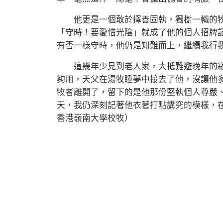
他更是一個敢於擇善固執，獨樹一幟的牧
「守時！要愛惜光陰」就成了他的個人招牌
有否一樣守時，他仍是知難而上，繼續我行
這幾年少見到老人家，大抵難避晚年的寂
夠用，天父在湯牧睡夢中接去了他，沒讓他
牧者離開了，留下的是他那份堅執個人尊嚴
天，我仍深刻記著他衣著打點講究的模樣，
香港嶺南大學校牧）