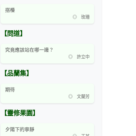
搭檯
◎ 玫珊
【問道】
究竟應該站在哪一邊？
◎ 許立中
【品蘭集】
期待
◎ 文蘭芳
【靈修果園】
夕陽下的寧靜