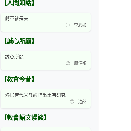
【人間如話】
簡單就是美
◎ 李碧如
【誠心所願】
誠心所願
◎ 鄺偉衡
【教會今昔】
洛陽唐代景教經幢出土有研究
◎ 浩然
【教會語文漫談】