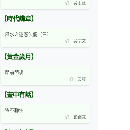
◎ 吳思源
【時代講章】
風水之迷惑伎倆（三）
◎ 吳宗文
【黃金歲月】
節前節後
◎ 昂嘯
【畫中有話】
牧不聊生
◎ 彭錦威