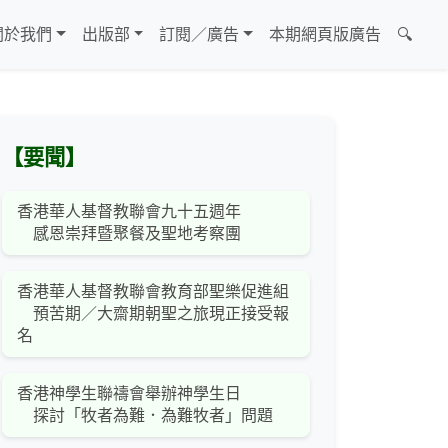
關於我們
出版部
訂閱／廣告
本期網頁版廣告
🔍
【要聞】
香港華人基督教聯會九十五週年
感恩崇拜暨聚餐及聖地考察團
香港華人基督教聯會教育部聖樂促進組
預苦期／大齋期朝聖之旅現正接受報
名
香港神學生聯禱會舉辦神學生日
探討「牧者為難．為難牧者」問題