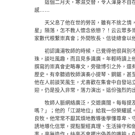
這個二月天，寒濕交替，令人渾身不自在
感……
天父息了他在世的勞苦，雖有不捨之情，
星」隕落，怎不教人懷念依戀？！云云眾多
家數代根繫崇真會；外間牧長、信徒總會以
初認識湯牧師的時候，已覺得他很與別不
珠，談吐風趣，而且見多識廣。年輕時讀上
撰寫的崇真會史略專文，旁徵博引之外，還
歷史。有幸聽過牧師演奏小提琴、鋼鋸，甚
他在人前談笑風生，尤喜歡在集會中自發站
迎，仍是投入非常，落力演出。這份強烈的
牧師人脈網絡廣泛，交遊廣闊。每每提及
嗎？」；他的「江湖地位」給我一份榮耀感
良牧。他常常不厭其煩地教導後學懂尊卑、
誘地導化信眾，提點聖經真理、生活操守和
率，毫無造作，絲毫不會擺出偽善的嘴臉。