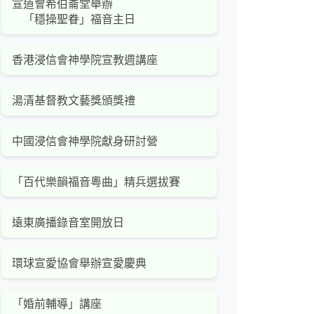
宣道會希伯崙堂舉辦
「穩操聖眷」福音主日
香港浸信會神學院宣教週講座
湯清基督教文藝獎頒獎禮
中國浸信會神學院獻身研討營
「百代樂韻福音粵曲」精兵選拔賽
遠東廣播錄音室開放日
環球宣愛協會舉辦宣愛慶典
「婚前輔導」講座