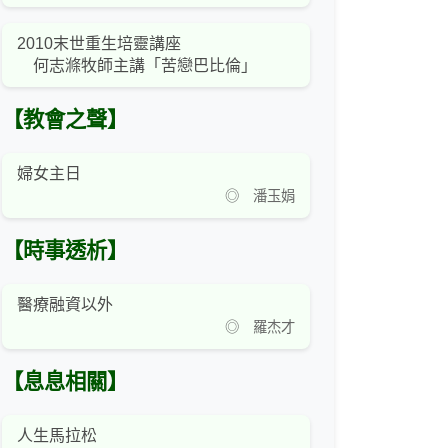
2010末世重生培靈講座
何志滌牧師主講「苦戀巴比倫」
【教會之聲】
婦女主日
◎ 潘玉娟
【時事透析】
醫療融資以外
◎ 羅杰才
【息息相關】
人生馬拉松