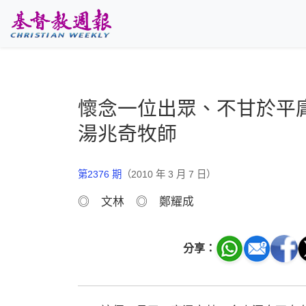
跳至主要內容
懷念一位出眾、不甘於平
湯兆奇牧師
第2376 期
（2010 年 3 月 7 日）
◎ 文林 ◎ 鄭耀成
分享：