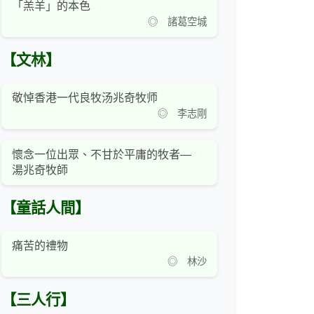
「羔羊」的本色
◎ 諸葛空城
【文林】
敬悼香港一代良牧汤兆奇牧师
◎ 李志剛
懷念一位出眾、不甘於平庸的牧者—
湯兆奇牧師
【童話人間】
痛苦的禮物
◎ 林沙
【三人行】