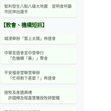
智利發生八點八級大地震 宣明會呼籲
市民伸出援手
【教會、機構短訊】
城浸舉辦「雲上太陽」佈道會
中華宣道會宣中堂舉行
「危機轉『基』」聚會
平安福音堂聯堂舉辦
「忙得剩下甚麼？」佈道會
按牧及差遺典禮
許國輝及程嘉慧獲授牧師聖職