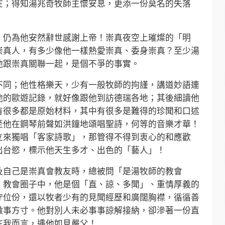
；得知湯兆奇牧師主懷安息，更添一份莫名的失落
仍為他安然辭世感謝上帝！崇真夜空上璀燦的「明
崇真人，有多少像他一樣熱愛崇真、委身崇真？至少湯
他跟崇真關聯一起，是個不爭的事實。
同；他性格樂天，少有一般牧師的拘謹，講道妙語連
他的歐遊記錄，就好像跟他到訪德瑞各地；其後細讀他
有很多都是原始材料，其中有很多是難得的珍聞和口述
至他在鋼琴前聲如洪鐘地頌唱聖詩，何等的音樂才華！
立來獨唱「客家詩歌」，那管得不得到衷心的和應歡
出台慾，標示他天生多才、出色的「藝人」！
自己是崇真會教友時，總被問「是湯牧師的教會
。教會圈子中，他是個「直、諒、多聞」、重情厚義的
守位份，還以牧者少有的見聞經歷和廣闊胸襟，循循善
做事方寸。他對別人未必事事諒解接納，卻滲著一份直
在我而言，遇他如見嚴父！