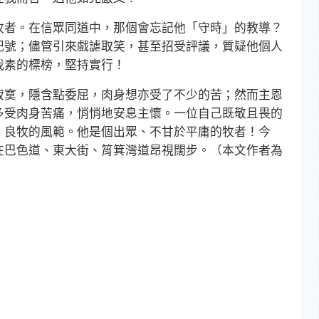
者。在信眾同道中，那個會忘記他「守時」的教導？
記號；儘管引來戲謔取笑，甚至招受評議，質疑他個人
我素的標榜，堅持實行！
寞，隱含點委屈，肉身想亦受了不少的苦；然而主恩
多受肉身苦痛，悄悄地安息主懷。一位自己既敬且畏的
、良牧的風範。他是個出眾、不甘於平庸的牧者！今
在巴色道、東大街、筲箕灣道昂視闊步。（本文作者為