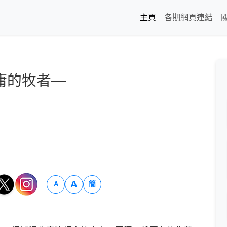
主頁
各期網頁連結
庸的牧者—
A
簡
A