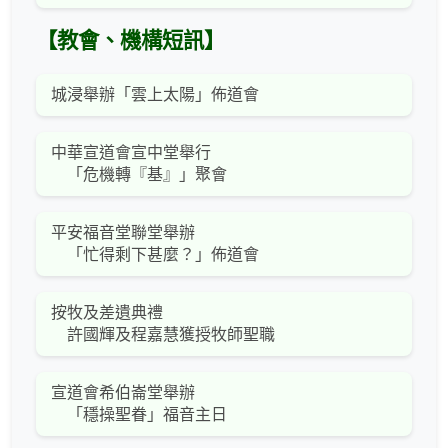
【教會、機構短訊】
城浸舉辦「雲上太陽」佈道會
中華宣道會宣中堂舉行
「危機轉『基』」聚會
平安福音堂聯堂舉辦
「忙得剩下甚麼？」佈道會
按牧及差遺典禮
許國輝及程嘉慧獲授牧師聖職
宣道會希伯崙堂舉辦
「穩操聖眷」福音主日