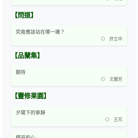
【問道】
究竟應該站在哪一邊？
◎ 許立中
【品蘭集】
期待
◎ 文蘭芳
【靈修果園】
夕陽下的寧靜
◎ 王芃
穩妥的心