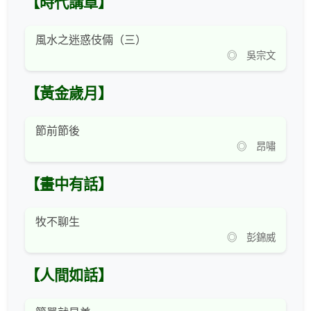
【時代講章】
風水之迷惑伎倆（三）
◎ 吳宗文
【黃金歲月】
節前節後
◎ 昂嘯
【畫中有話】
牧不聊生
◎ 彭錦威
【人間如話】