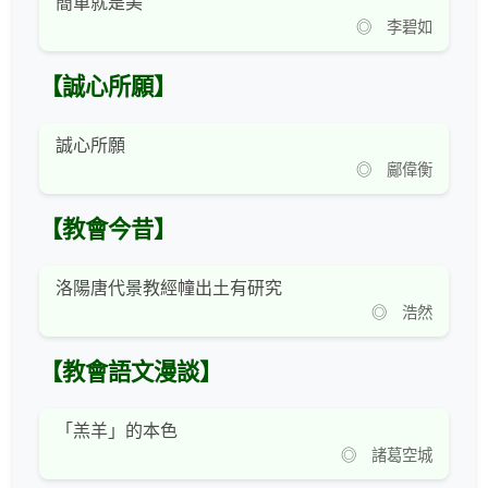
簡單就是美
◎ 李碧如
【誠心所願】
誠心所願
◎ 鄺偉衡
【教會今昔】
洛陽唐代景教經幢出土有研究
◎ 浩然
【教會語文漫談】
「羔羊」的本色
◎ 諸葛空城