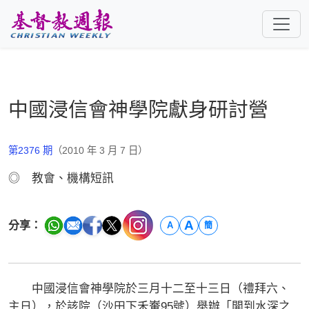
跳至主要內容
中國浸信會神學院獻身研討營
第2376 期
（2010 年 3 月 7 日）
◎ 教會、機構短訊
A
分享：
A
簡
中國浸信會神學院於三月十二至十三日（禮拜六、
主日），於該院（沙田下禾輋95號）舉辦「開到水深之