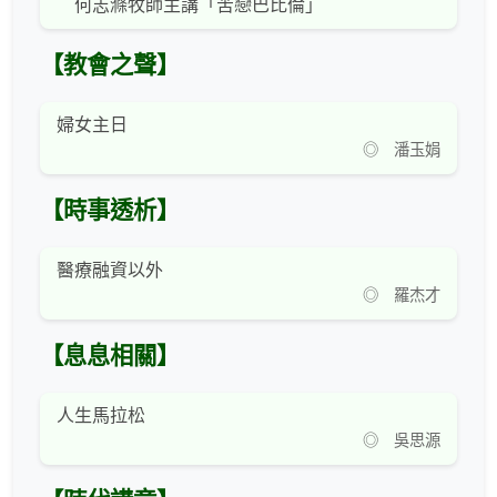
何志滌牧師主講「苦戀巴比倫」
【教會之聲】
婦女主日
◎ 潘玉娟
【時事透析】
醫療融資以外
◎ 羅杰才
【息息相關】
人生馬拉松
◎ 吳思源