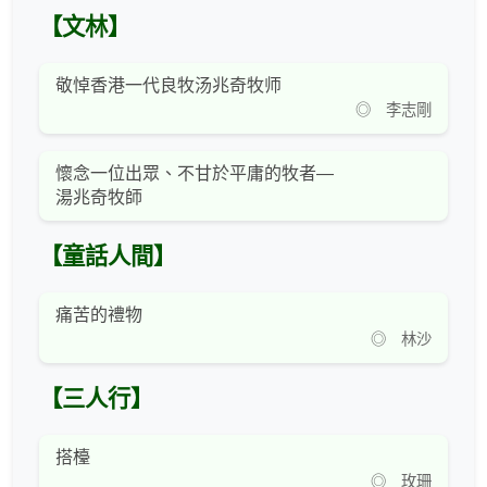
【文林】
敬悼香港一代良牧汤兆奇牧师
◎ 李志剛
懷念一位出眾、不甘於平庸的牧者—
湯兆奇牧師
【童話人間】
痛苦的禮物
◎ 林沙
【三人行】
搭檯
◎ 玫珊