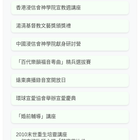
香港浸信會神學院宣教週講座
湯清基督教文藝獎頒獎禮
中國浸信會神學院獻身研討營
「百代樂韻福音粵曲」精兵選拔賽
遠東廣播錄音室開放日
環球宣愛協會舉辦宣愛慶典
「婚前輔導」講座
2010末世重生培靈講座