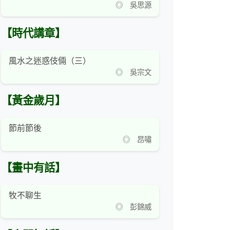
◎ 吳思源
【時代講章】
風水之迷惑伎倆（三）
◎ 吳宗文
【黃金歲月】
節前節後
◎ 昂嘯
【畫中有話】
牧不聊生
◎ 彭錦威