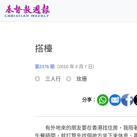
跳至主要內容
搭檯
第2376 期
（2010 年 3 月 7 日）
◎ 三人行 ◎ 玫珊
分享：
有外地來的朋友要在香港找住房，我陪著
午餐時間，就打算先找個地方坐下來休息、