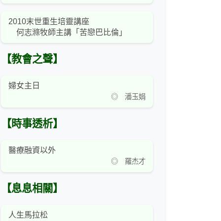
2010末世重生培靈講座
何志滌牧師主講「苦戀巴比倫」
【教會之聲】
婦女主日
◎ 潘玉娟
【時事透析】
醫療融資以外
◎ 羅杰才
【息息相關】
人生馬拉松