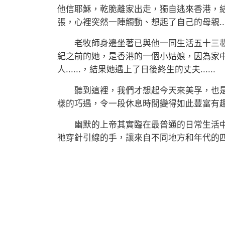
他信耶穌，乾脆離家出走，獨自逃來香港，
張，心裡突然一陣觸動、想起了自己的母親....
老牧師身邊坐著已與他一同生活五十三載
紀之前的她，是香港的一個小姑娘，因為家
人......，結果她遇上了日後終生的丈夫......
聽到這裡，我們才想起今天來美孚，也是
樣的巧遇，令一段休息時間變得如此豐富有
幽默的上帝其實臨在最普通的日常生活中
祂穿針引線的手，讓來自不同地方和年代的