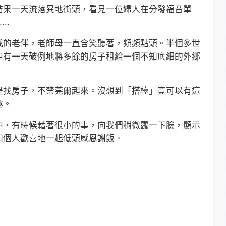
結果一天流落異地街頭，看見一位婦人在分發福音單
..
的老伴，老師母一直含笑聽著，頻頻點頭。半個多世
中有一天破例地將多餘的房子租給一個不知底細的外鄉
找房子，不禁莞爾起來。沒想到「搭檯」竟可以有這
趣。
，有時候藉著很小的事，向我們稍微露一下臉，顯示
四個人歡喜地一起低頭感恩謝飯。