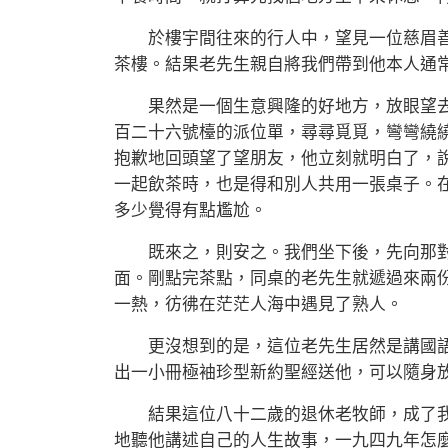
於樓宇間往來的行人中，望見一位慈眉善
茶樓。結果老先生親自將我們帶到他本人通
果然是一個生意興隆的好地方，放眼望去
百二十六號檯的派位單，尋尋覓覓，彎彎繞
抱歉地回頭望了望朋友，他立刻就明白了，說：
一起飲茶時，也是得和別人共用一張桌子。
多少覺得有點尷尬。
既來之，則安之。我們坐下後，先向那對
面。剛點完茶點，同桌的老先生就遞過來兩份福
一熱，彷彿在茫茫人海中遇見了熟人。
更沒想到的是，這位老先生居然是講國語/
出一小冊極袖珍型新約聖經送他，可以隨身
結果這位八十二歲的退休老牧師，成了我
地聽他講述自己的人生故事，一九四九年怎