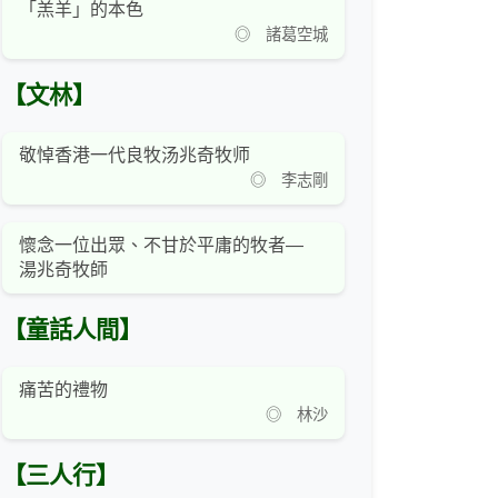
「羔羊」的本色
◎ 諸葛空城
【文林】
敬悼香港一代良牧汤兆奇牧师
◎ 李志剛
懷念一位出眾、不甘於平庸的牧者—
湯兆奇牧師
【童話人間】
痛苦的禮物
◎ 林沙
【三人行】