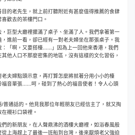
目的老先生，就上前打聽附近有甚麼值得推薦的食肆
常喜歡去的茶樓門口。
，巨型大廳裡擺滿了桌子、坐滿了人。我們拿著第一
繞，進前一看，卻已經有一對老夫婦坐在那張桌子。我
「啊，又要搭檯......」因為上一回他來香港，我們
在其他人口不那麼密集的地區，沒有這樣的文化習俗，
老夫婦點頭示意，再打算怎麼將就著分用小小的檯
音單張......呵，碰到了熱心的福音使者！令人心頭
普通話的。他見我那位年輕朋友已經信主了，就又掏
放在襯衫口袋裡。
們的新朋友，在人聲鼎沸的酒樓大廳裡，如浴春風般
麼從上海趕上了最後一班船到台灣，後來厭煩老父強迫