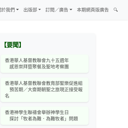
關於我們
出版部
訂閱／廣告
本期網頁版廣告
🔍
【要聞】
香港華人基督教聯會九十五週年
感恩崇拜暨聚餐及聖地考察團
香港華人基督教聯會教育部聖樂促進組
預苦期／大齋期朝聖之旅現正接受報
名
香港神學生聯禱會舉辦神學生日
探討「牧者為難．為難牧者」問題