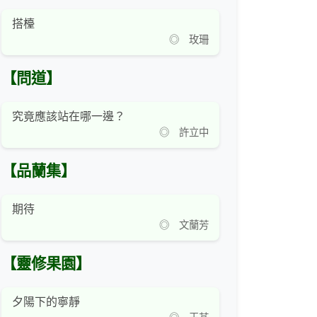
搭檯
◎ 玫珊
【問道】
究竟應該站在哪一邊？
◎ 許立中
【品蘭集】
期待
◎ 文蘭芳
【靈修果園】
夕陽下的寧靜