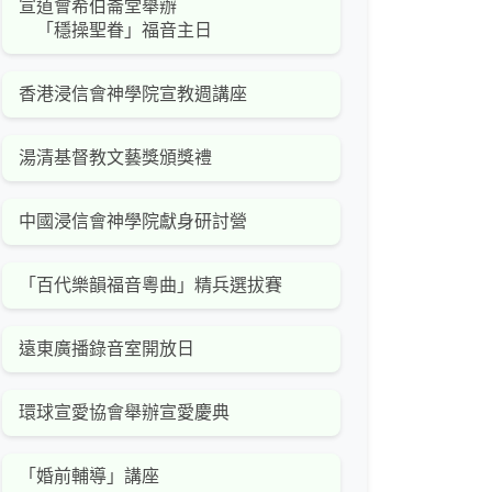
宣道會希伯崙堂舉辦
「穩操聖眷」福音主日
香港浸信會神學院宣教週講座
湯清基督教文藝獎頒獎禮
中國浸信會神學院獻身研討營
「百代樂韻福音粵曲」精兵選拔賽
遠東廣播錄音室開放日
環球宣愛協會舉辦宣愛慶典
「婚前輔導」講座