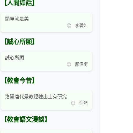
【人間如話】
簡單就是美
◎ 李碧如
【誠心所願】
誠心所願
◎ 鄺偉衡
【教會今昔】
洛陽唐代景教經幢出土有研究
◎ 浩然
【教會語文漫談】