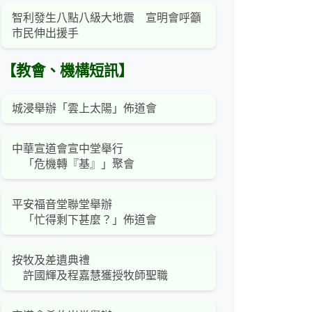
智利發生八點八級大地震 宣明會呼籲
市民伸出援手
【教會、機構短訊】
城浸舉辦「雲上太陽」佈道會
中華宣道會宣中堂舉行
「危機轉『基』」聚會
平安福音堂聯堂舉辦
「忙得剩下甚麼？」佈道會
按牧及差遺典禮
許國輝及程嘉慧獲授牧師聖職