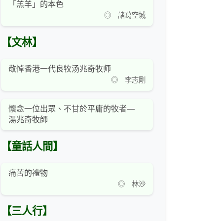
「羔羊」的本色
◎ 諸葛空城
【文林】
敬悼香港一代良牧汤兆奇牧师
◎ 李志剛
懷念一位出眾、不甘於平庸的牧者—
湯兆奇牧師
【童話人間】
痛苦的禮物
◎ 林沙
【三人行】