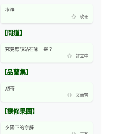
搭檯
◎ 玫珊
【問道】
究竟應該站在哪一邊？
◎ 許立中
【品蘭集】
期待
◎ 文蘭芳
【靈修果園】
夕陽下的寧靜