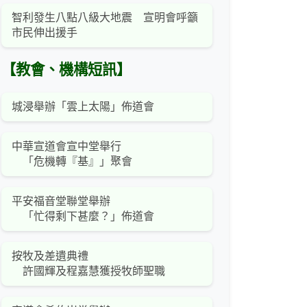
智利發生八點八級大地震 宣明會呼籲
市民伸出援手
【教會、機構短訊】
城浸舉辦「雲上太陽」佈道會
中華宣道會宣中堂舉行
「危機轉『基』」聚會
平安福音堂聯堂舉辦
「忙得剩下甚麼？」佈道會
按牧及差遺典禮
許國輝及程嘉慧獲授牧師聖職