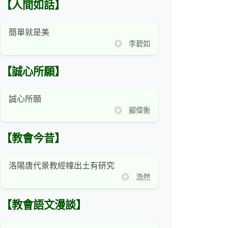
【人間如話】
簡單就是美
◎ 李碧如
【誠心所願】
誠心所願
◎ 鄺偉衡
【教會今昔】
洛陽唐代景教經幢出土有研究
◎ 浩然
【教會語文漫談】