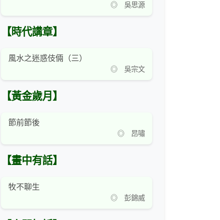
◎ 吳思源
【時代講章】
風水之迷惑伎倆（三）
◎ 吳宗文
【黃金歲月】
節前節後
◎ 昂嘯
【畫中有話】
牧不聊生
◎ 彭錦威