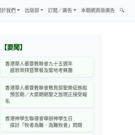
關於我們
出版部
訂閱／廣告
本期網頁版廣告
🔍
【要聞】
香港華人基督教聯會九十五週年
感恩崇拜暨聚餐及聖地考察團
香港華人基督教聯會教育部聖樂促進組
預苦期／大齋期朝聖之旅現正接受報
名
香港神學生聯禱會舉辦神學生日
探討「牧者為難．為難牧者」問題