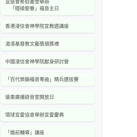
宣道會希伯崙堂舉辦
「穩操聖眷」福音主日
香港浸信會神學院宣教週講座
湯清基督教文藝獎頒獎禮
中國浸信會神學院獻身研討營
「百代樂韻福音粵曲」精兵選拔賽
遠東廣播錄音室開放日
環球宣愛協會舉辦宣愛慶典
「婚前輔導」講座