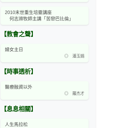
2010末世重生培靈講座
何志滌牧師主講「苦戀巴比倫」
【教會之聲】
婦女主日
◎ 潘玉娟
【時事透析】
醫療融資以外
◎ 羅杰才
【息息相關】
人生馬拉松