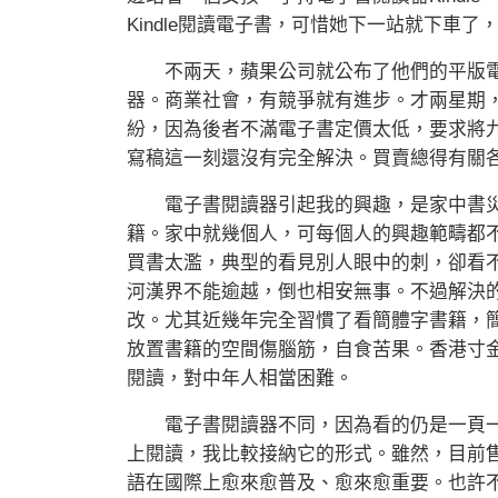
Kindle閱讀電子書，可惜她下一站就下車
不兩天，蘋果公司就公布了他們的平版電
器。商業社會，有競爭就有進步。才兩星期，K
紛，因為後者不滿電子書定價太低，要求將
寫稿這一刻還沒有完全解決。買賣總得有關
電子書閱讀器引起我的興趣，是家中書災
籍。家中就幾個人，可每個人的興趣範疇都
買書太濫，典型的看見別人眼中的刺，卻看
河漢界不能逾越，倒也相安無事。不過解決
改。尤其近幾年完全習慣了看簡體字書籍，
放置書籍的空間傷腦筋，自食苦果。香港寸
閱讀，對中年人相當困難。
電子書閱讀器不同，因為看的仍是一頁一
上閱讀，我比較接納它的形式。雖然，目前
語在國際上愈來愈普及、愈來愈重要。也許