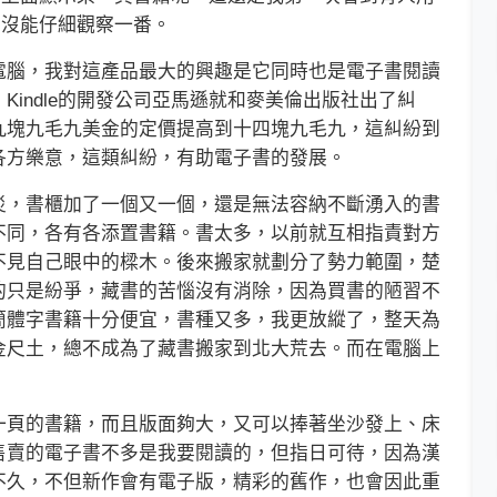
了，沒能仔細觀察一番。
腦，我對這產品最大的興趣是它同時也是電子書閱讀
indle的開發公司亞馬遜就和麥美倫出版社出了糾
九塊九毛九美金的定價提高到十四塊九毛九，這糾紛到
各方樂意，這類糾紛，有助電子書的發展。
，書櫃加了一個又一個，還是無法容納不斷湧入的書
不同，各有各添置書籍。書太多，以前就互相指責對方
不見自己眼中的樑木。後來搬家就劃分了勢力範圍，楚
的只是紛爭，藏書的苦惱沒有消除，因為買書的陋習不
簡體字書籍十分便宜，書種又多，我更放縱了，整天為
金尺土，總不成為了藏書搬家到北大荒去。而在電腦上
頁的書籍，而且版面夠大，又可以捧著坐沙發上、床
售賣的電子書不多是我要閱讀的，但指日可待，因為漢
不久，不但新作會有電子版，精彩的舊作，也會因此重