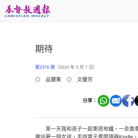
跳至主要內容
期待
第2376 期
（2010 年 3 月 7 日）
◎ 品蘭集 ◎ 文蘭芳
分享：
某一天我和孩子一起乘搭地鐵，一走進車
邊站著一個女孩，手持電子書閱讀器Kindl