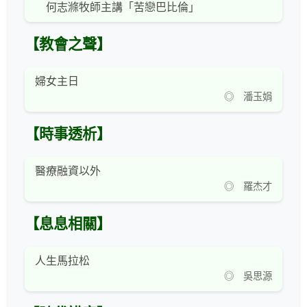
何志滌牧師主講「苦戀巴比倫」
【教會之聲】
婦女主日
◎ 潘玉娟
【時事透析】
醫療融資以外
◎ 羅杰才
【息息相關】
人生馬拉松
◎ 吳思源