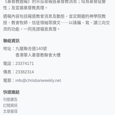
《基督教週報》的宗旨是報道基督教消息；培育基督徒靈
性；及宣揚基督教真理。
週報內容包括報道教會消息及動態，並定期邀約神學院教
授、教會牧師、信徒領袖等撰文⋯⋯以達編、寫、讀三向交
流的功能，一同見證福音真理。
聯絡資訊
地址：九龍聯合道140號
香港華人基督教聯會大樓
電話：23374171
傳真：23382314
電郵：
info@christianweekly.net
快速連結
刊登廣告
訂閱資訊
文章搜尋