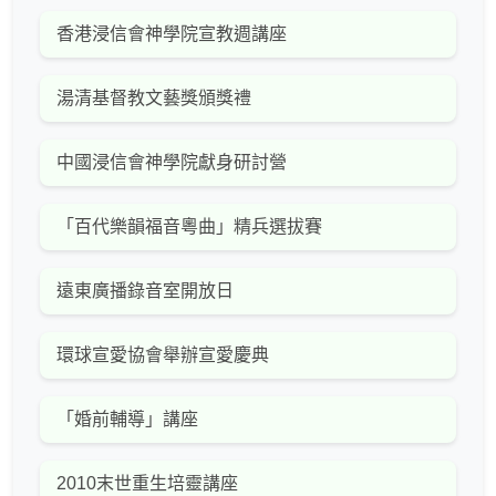
香港浸信會神學院宣教週講座
湯清基督教文藝獎頒獎禮
中國浸信會神學院獻身研討營
「百代樂韻福音粵曲」精兵選拔賽
遠東廣播錄音室開放日
環球宣愛協會舉辦宣愛慶典
「婚前輔導」講座
2010末世重生培靈講座