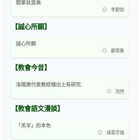
簡單就是美
◎ 李碧如
【誠心所願】
誠心所願
◎ 鄺偉衡
【教會今昔】
洛陽唐代景教經幢出土有研究
◎ 浩然
【教會語文漫談】
「羔羊」的本色
◎ 諸葛空城