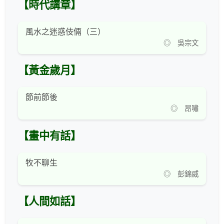
【時代講章】
風水之迷惑伎倆（三）
◎ 吳宗文
【黃金歲月】
節前節後
◎ 昂嘯
【畫中有話】
牧不聊生
◎ 彭錦威
【人間如話】