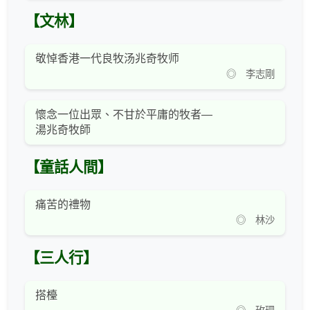
【文林】
敬悼香港一代良牧汤兆奇牧师
◎ 李志剛
懷念一位出眾、不甘於平庸的牧者—
湯兆奇牧師
【童話人間】
痛苦的禮物
◎ 林沙
【三人行】
搭檯