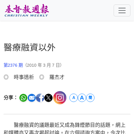
跳至主要內容
醫療融資以外
第2376 期
（2010 年 3 月 7 日）
◎ 時事透析 ◎ 羅杰才
A
分享：
A
簡
醫療融資的議題最近又成為鋒煙節目的話題，網上
和媒體亦又再次揭起討論。在六個諮詢方案中，今次比