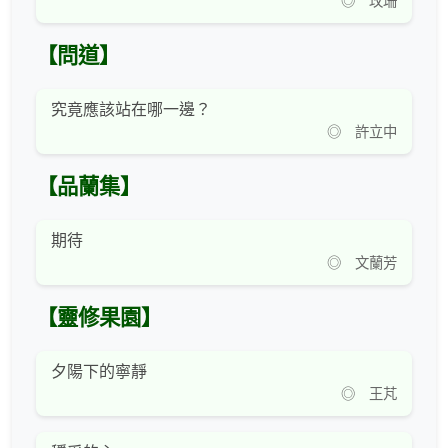
◎ 玫珊
【問道】
究竟應該站在哪一邊？
◎ 許立中
【品蘭集】
期待
◎ 文蘭芳
【靈修果園】
夕陽下的寧靜
◎ 王芃