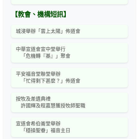
【教會、機構短訊】
城浸舉辦「雲上太陽」佈道會
中華宣道會宣中堂舉行
「危機轉『基』」聚會
平安福音堂聯堂舉辦
「忙得剩下甚麼？」佈道會
按牧及差遺典禮
許國輝及程嘉慧獲授牧師聖職
宣道會希伯崙堂舉辦
「穩操聖眷」福音主日