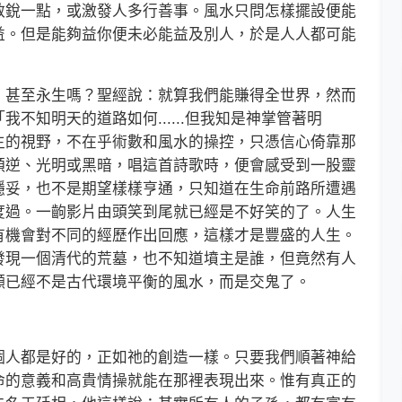
敏銳一點，或激發人多行善事。風水只問怎樣擺設便能
益。但是能夠益你便未必能益及別人，於是人人都可能
甚至永生嗎？聖經說：就算我們能賺得全世界，然而
不知明天的道路如何......但我知是神掌管著明
生的視野，不在乎術數和風水的操控，只憑信心倚靠那
順逆、光明或黑暗，唱這首詩歌時，便會感受到一股靈
穩妥，也不是期望樣樣亨通，只知道在生命前路所遭遇
度過。一齣影片由頭笑到尾就已經是不好笑的了。人生
有機會對不同的經歷作出回應，這樣才是豐盛的人生。
發現一個清代的荒墓，也不知道墳主是誰，但竟然有人
顯已經不是古代環境平衡的風水，而是交鬼了。
人都是好的，正如祂的創造一樣。只要我們順著神給
命的意義和高貴情操就能在那裡表現出來。惟有真正的