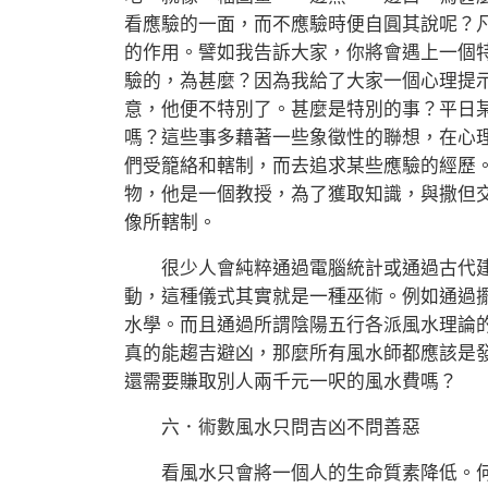
看應驗的一面，而不應驗時便自圓其說呢？凡此，不外乎
的作用。譬如我告訴大家，你將會遇上一個
驗的，為甚麼？因為我給了大家一個心理提
意，他便不特別了。甚麼是特別的事？平日
嗎？這些事多藉著一些象徵性的聯想，在心
們受籠絡和轄制，而去追求某些應驗的經歷。
物，他是一個教授，為了獲取知識，與撒但
像所轄制。
很少人會純粹通過電腦統計或通過古代建
動，這種儀式其實就是一種巫術。例如通過
水學。而且通過所謂陰陽五行各派風水理論
真的能趨吉避凶，那麼所有風水師都應該是
還需要賺取別人兩千元一呎的風水費嗎？
六．術數風水只問吉凶不問善惡
看風水只會將一個人的生命質素降低。何