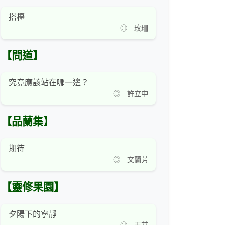
搭檯
◎ 玫珊
【問道】
究竟應該站在哪一邊？
◎ 許立中
【品蘭集】
期待
◎ 文蘭芳
【靈修果園】
夕陽下的寧靜