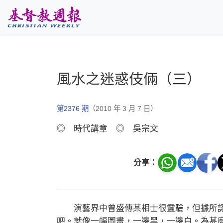
跳至主要內容
風水之迷惑伎倆（三）
第2376 期
（2010 年 3 月 7 日）
◎ 時代講章 ◎ 吳宗文
分享：
演藝界中曾盛傳某相士很靈驗，但據所認
吧。就像一幅圖畫，一邊黑，一邊白。為甚