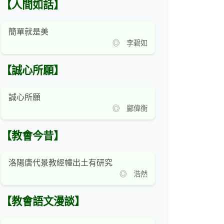
【人間如話】
簡單就是美
◎ 李碧如
【誠心所願】
誠心所願
◎ 鄺偉衡
【教會今昔】
洛陽唐代景教經幢出土有研究
◎ 浩然
【教會語文漫談】