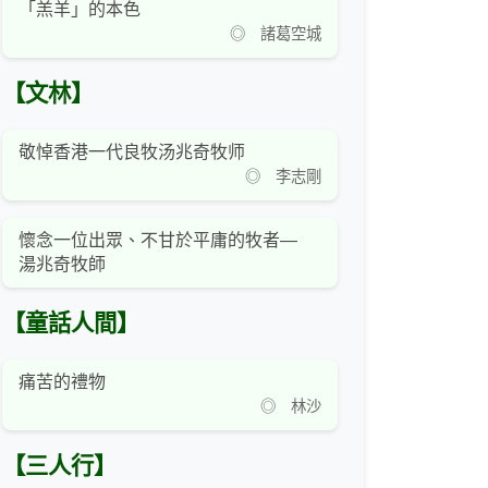
「羔羊」的本色
◎ 諸葛空城
【文林】
敬悼香港一代良牧汤兆奇牧师
◎ 李志剛
懷念一位出眾、不甘於平庸的牧者—
湯兆奇牧師
【童話人間】
痛苦的禮物
◎ 林沙
【三人行】