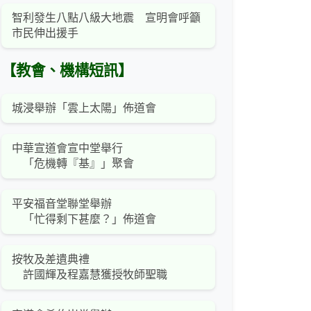
智利發生八點八級大地震 宣明會呼籲
市民伸出援手
【教會、機構短訊】
城浸舉辦「雲上太陽」佈道會
中華宣道會宣中堂舉行
「危機轉『基』」聚會
平安福音堂聯堂舉辦
「忙得剩下甚麼？」佈道會
按牧及差遺典禮
許國輝及程嘉慧獲授牧師聖職