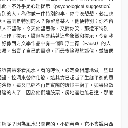
是心理提示（psychological suggestion）
特別的人，為你做一件特別的事。你今晚想想，必定應
示。甚麼是特別的人？你留意某人，他便特別；你不留
某人不望你，今天他望著你，又對你笑，那還不特別
理上作了提示，撒但就會藉著這些象徵和提示，令到我
好像西方文學作品中有一個叫浮士德（Faust）的人
交易，出賣了自己的靈魂，而最後陷溺於迷信，並被偶
築智慧來看風水。看的時候，必定會相應地做一些舉
擺設、挖洞來替你化煞，這其實已超越了生態平衡的風
的演繹，這又已經不再是實際的環境平衡了。如果術數
發達的人了。因為他們連股票、房地產也能看透，那麼
解呢？因為風水只問吉凶，不問善惡，它不會說東西