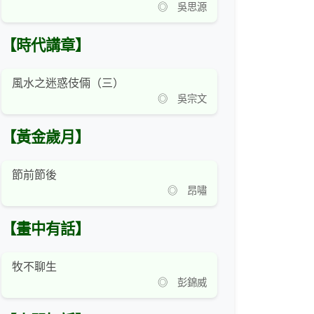
◎ 吳思源
【時代講章】
風水之迷惑伎倆（三）
◎ 吳宗文
【黃金歲月】
節前節後
◎ 昂嘯
【畫中有話】
牧不聊生
◎ 彭錦威