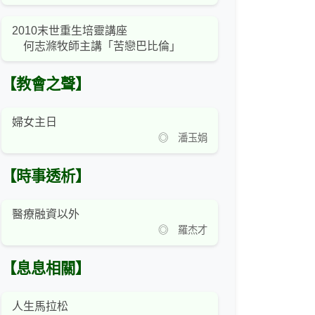
2010末世重生培靈講座
何志滌牧師主講「苦戀巴比倫」
【教會之聲】
婦女主日
◎ 潘玉娟
【時事透析】
醫療融資以外
◎ 羅杰才
【息息相關】
人生馬拉松