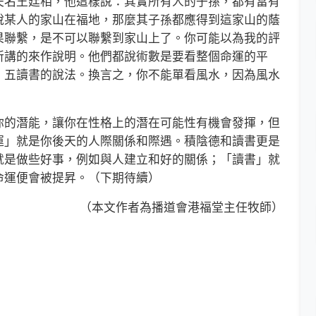
夫名王廷相，他這樣說：其實所有人的子孫，都有富有
說某人的家山在福地，那麼其子孫都應得到這家山的蔭
果聯繫，是不可以聯繫到家山上了。你可能以為我的評
所講的來作說明。他們都說術數是要看整個命運的平
、五讀書的說法。換言之，你不能單看風水，因為風水
的潛能，讓你在性格上的潛在可能性有機會發揮，但
運」就是你後天的人際關係和際遇。積陰德和讀書更是
就是做些好事，例如與人建立和好的關係；「讀書」就
命運便會被提昇。（下期待續）
（本文作者為播道會港福堂主任牧師）