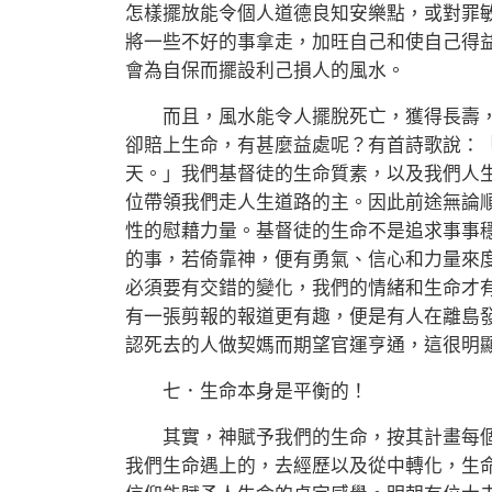
怎樣擺放能令個人道德良知安樂點，或對罪
將一些不好的事拿走，加旺自己和使自己得
會為自保而擺設利己損人的風水。
而且，風水能令人擺脫死亡，獲得長壽，
卻賠上生命，有甚麼益處呢？有首詩歌說：「我
天。」我們基督徒的生命質素，以及我們人
位帶領我們走人生道路的主。因此前途無論
性的慰藉力量。基督徒的生命不是追求事事
的事，若倚靠神，便有勇氣、信心和力量來
必須要有交錯的變化，我們的情緒和生命才
有一張剪報的報道更有趣，便是有人在離島
認死去的人做契媽而期望官運亨通，這很明
七．生命本身是平衡的！
其實，神賦予我們的生命，按其計畫每個
我們生命遇上的，去經歷以及從中轉化，生