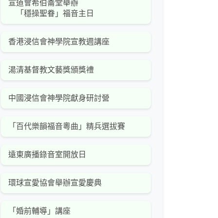
宣道會希伯崙堂舉辦
「穩操聖眷」福音主日
香港浸信會神學院宣教週講座
湯清基督教文藝獎頒獎禮
中國浸信會神學院獻身研討營
「百代樂韻福音粵曲」精兵選拔賽
遠東廣播錄音室開放日
環球宣愛協會舉辦宣愛慶典
「婚前輔導」講座