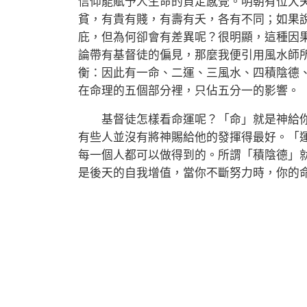
信仰能賦予人生命的貞定感覺。明朝有位大
貧，有貴有賤，有壽有夭，各有不同；如果
庇，但為何卻會有差異呢？很明顯，這種因
論帶有基督徒的偏見，那麼我便引用風水師
衡：因此有一命、二運、三風水、四積陰德
在命理的五個部分裡，只佔五分一的影響。
基督徒怎樣看命運呢？「命」就是神給你
有些人並沒有將神賜給他的發揮得最好。「
每一個人都可以做得到的。所謂「積陰德」
是後天的自我增值，當你不斷努力時，你的