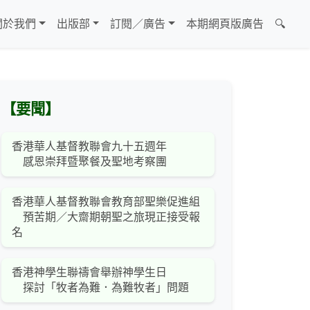
關於我們
出版部
訂閱／廣告
本期網頁版廣告
🔍
【要聞】
香港華人基督教聯會九十五週年
感恩崇拜暨聚餐及聖地考察團
香港華人基督教聯會教育部聖樂促進組
預苦期／大齋期朝聖之旅現正接受報
名
香港神學生聯禱會舉辦神學生日
探討「牧者為難．為難牧者」問題