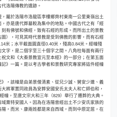
古代洛陽傳教的遺跡。
，屬於洛陽市洛龍區李樓鄉齊村東南一公里東嶺出土
面，亦是唐代葬墓較為集中的地點。中國古代之有「經
，刻有佛號和佛經，致有石經的形成。而所出土的景教
右圖），可見其時代景教是受到佛教的影響，而有石經
4米；水平截面圓直徑0.40米，殘高0.84米。經幢殘
的文字，是二個字至三十個字之間。八角柱每面有兩行
上祝文和《大秦景教宣元至本經》的一部分；在第五面
幢記》一篇。是以考古學者和景教研究專家將這件經幢
》，該幢是由弟景僧清素、從兄少誠、舅安少連、義
衛大將軍置同政員為安葬安國安氏太夫人和亡師伯和，
的經幢，至唐文宗大和三年（829）舉行了遷葬的大典。
西域粟特安國人。因為在洛陽曾經出土不少安氏家族的
洛陽，而米、康兩姓都是來自西域，而到中原定居，在