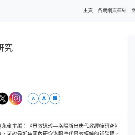
主頁
各期網頁連結
研究
A
簡
A
永雍主編：《景教遺珍—洛陽新出唐代教經幢研究》
篇，可說是近年國內研究洛陽唐代景教經幢的新發現，