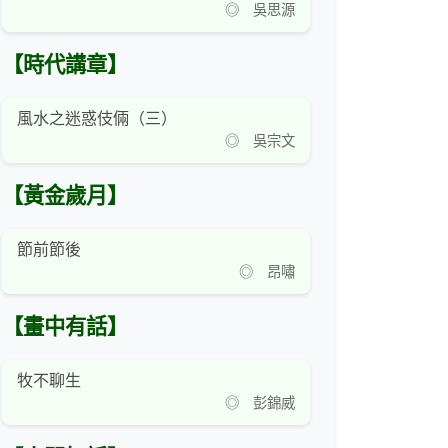
◎ 吳思源
【時代講章】
風水之迷惑伎倆（三）
◎ 吳宗文
【黃金歲月】
節前節後
◎ 昂嘯
【畫中有話】
牧不聊生
◎ 彭錦威