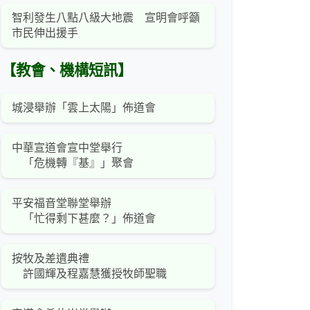
智利發生八點八級大地震 宣明會呼籲
市民伸出援手
【教會、機構短訊】
城浸舉辦「雲上太陽」佈道會
中華宣道會宣中堂舉行
「危機轉『基』」聚會
平安福音堂聯堂舉辦
「忙得剩下甚麼？」佈道會
按牧及差遺典禮
許國輝及程嘉慧獲授牧師聖職