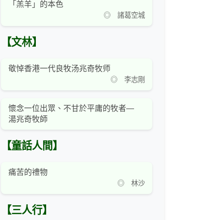
「羔羊」的本色
◎ 諸葛空城
【文林】
敬悼香港一代良牧汤兆奇牧师
◎ 李志剛
懷念一位出眾、不甘於平庸的牧者—
湯兆奇牧師
【童話人間】
痛苦的禮物
◎ 林沙
【三人行】