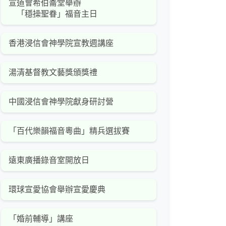
宣道會希伯崙堂舉辦
「穩操聖眷」福音主日
香港浸信會神學院宣教週講座
湯清基督教文藝獎頒獎禮
中國浸信會神學院獻身研討營
「百代樂韻福音粵曲」精兵選拔賽
遠東廣播錄音室開放日
環球宣愛協會舉辦宣愛慶典
「婚前輔導」講座