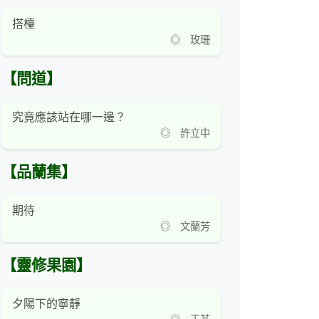
搭檯
◎ 玫珊
【問道】
究竟應該站在哪一邊？
◎ 許立中
【品蘭集】
期待
◎ 文蘭芳
【靈修果園】
夕陽下的寧靜