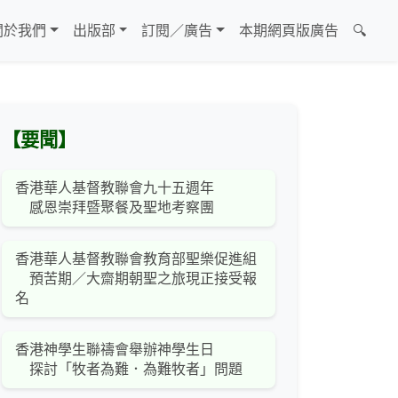
關於我們
出版部
訂閱／廣告
本期網頁版廣告
🔍
【要聞】
香港華人基督教聯會九十五週年
感恩崇拜暨聚餐及聖地考察團
香港華人基督教聯會教育部聖樂促進組
預苦期／大齋期朝聖之旅現正接受報
名
香港神學生聯禱會舉辦神學生日
探討「牧者為難．為難牧者」問題