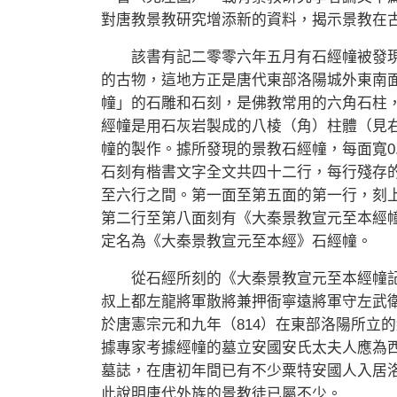
對唐教景教研究增添新的資料，揭示景教在
該書有記二零零六年五月有石經幢被發現
的古物，這地方正是唐代東部洛陽城外東南
幢」的石雕和石刻，是佛教常用的六角石柱
經幢是用石灰岩製成的八棱（角）柱體（見
幢的製作。據所發現的景教石經幢，每面寬0.1
石刻有楷書文字全文共四十二行，每行殘存
至六行之間。第一面至第五面的第一行，刻
第二行至第八面刻有《大秦景教宣元至本經
定名為《大秦景教宣元至本經》石經幢。
從石經所刻的《大秦景教宣元至本經幢記
叔上都左龍將軍散將兼押衙寧遠將軍守左武
於唐憲宗元和九年（814）在東部洛陽所立
據專家考據經幢的墓立安國安氏太夫人應為
墓誌，在唐初年間已有不少粟特安國人入居
此說明唐代外族的景教徒已屬不少。