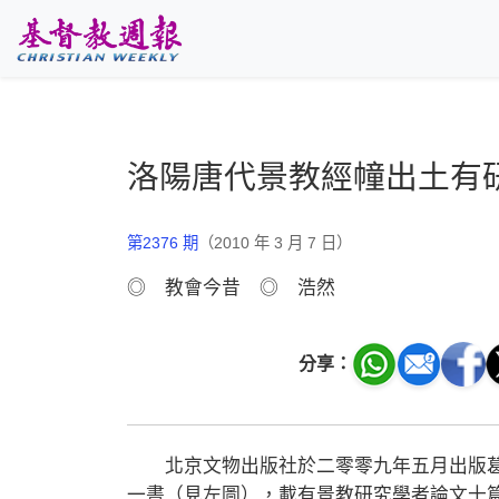
跳至主要內容
洛陽唐代景教經幢出土有
第2376 期
（2010 年 3 月 7 日）
◎ 教會今昔 ◎ 浩然
分享：
北京文物出版社於二零零九年五月出版葛
一書（見左圖），載有景教研究學者論文十