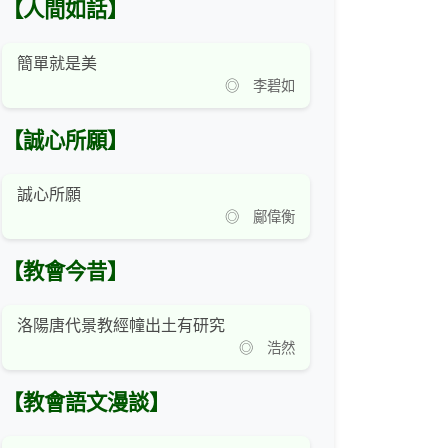
【人間如話】
簡單就是美
◎ 李碧如
【誠心所願】
誠心所願
◎ 鄺偉衡
【教會今昔】
洛陽唐代景教經幢出土有研究
◎ 浩然
【教會語文漫談】