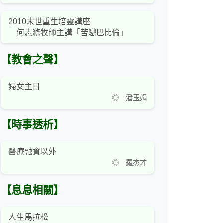
2010末世重生培靈講座
何志滌牧師主講「苦戀巴比倫」
【教會之聲】
婦女主日
◎ 潘玉娟
【時事透析】
醫療融資以外
◎ 羅杰才
【息息相關】
人生馬拉松