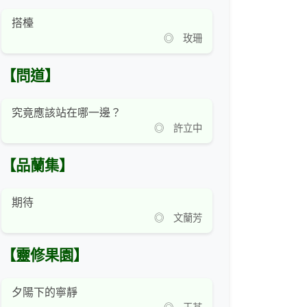
搭檯
◎ 玫珊
【問道】
究竟應該站在哪一邊？
◎ 許立中
【品蘭集】
期待
◎ 文蘭芳
【靈修果園】
夕陽下的寧靜