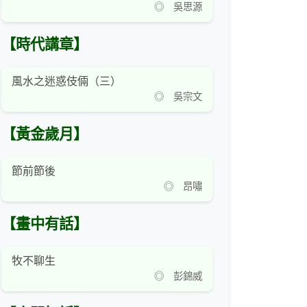
◎ 吳思源
【時代講章】
風水之迷惑伎倆（三）
◎ 吳宗文
【黃金歲月】
節前節後
◎ 昂嘯
【畫中有話】
牧不聊生
◎ 彭錦威