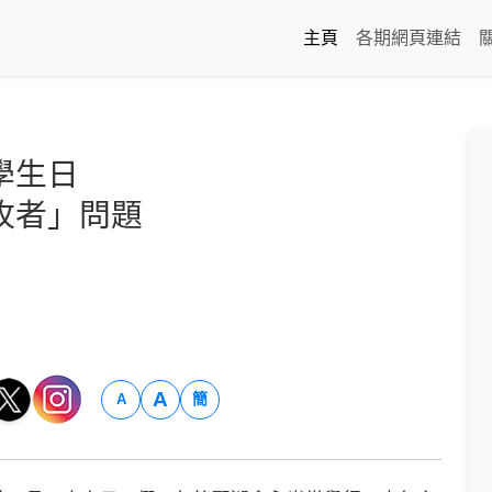
主頁
各期網頁連結
學生日
牧者」問題
A
簡
A