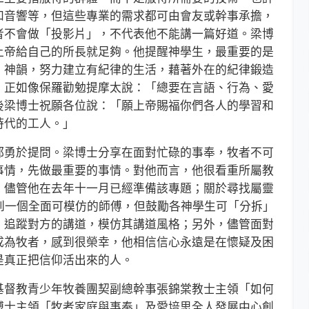
和音響等，但這些專業的需求都可由會友或幹事承擔，
者不會做「投影片」，不代表他不能講一篇好道。梁博
上帝給自己的所長就足夠。他提醒神學生，最重要的是
、神韻，努力建立有紀律的生活，藉著外在的紀律鍛造
。正如像保羅勸勉提摩太說：「總要在言語、行為、愛
後梁博士祝願各位說：「願上帝賜福你們各人的學習和
時代的工人。」
勇於提問。梁博士分享在面對忙碌的事奉，牧者不可
事情，先做最重要的事情。對他而言，他很看重所屬教
，儘管他在去年十一月已經準備該專題；關於尋找屬靈
難找到一個全面可模仿的師傅，但鼓勵各神學生可「分拆」
，追蹤對方的講道，模仿其講道風格；另外，儘管面對
成為牧者，感到很榮幸，他相信信心永遠是在懷疑及困
是真正把信仰活出來的人。
督教青少年牧養團契副總幹事張錦棠教士主領「如何
博士主領「牧者家庭與事奉」及愛培思全人發展中心創