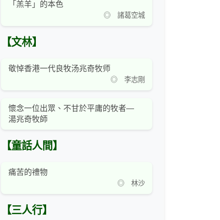
「羔羊」的本色
◎ 諸葛空城
【文林】
敬悼香港一代良牧汤兆奇牧师
◎ 李志剛
懷念一位出眾、不甘於平庸的牧者—
湯兆奇牧師
【童話人間】
痛苦的禮物
◎ 林沙
【三人行】