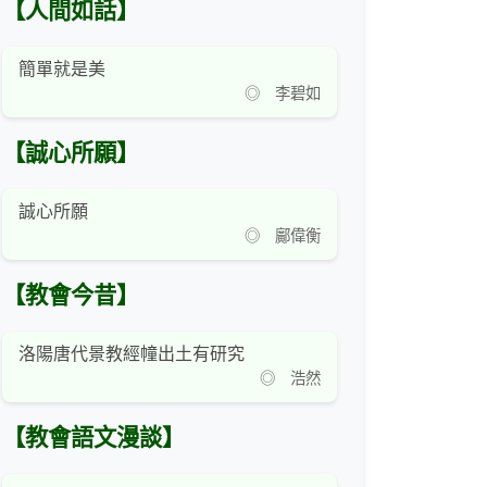
【人間如話】
簡單就是美
◎ 李碧如
【誠心所願】
誠心所願
◎ 鄺偉衡
【教會今昔】
洛陽唐代景教經幢出土有研究
◎ 浩然
【教會語文漫談】