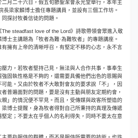
二月二十六日，假五旬節聖潔會永光堂舉行，本年主
院院長梁家麟博士擔任專題講員，並設有三個工作坊。
，同探討牧養信徒的問題。
dfast love of the Lord》詩歌帶領會眾進入敬
麟博士主講題為「牧者為難·為難牧者」的專題講座。
惟有擁有上帝的清晰呼召，有堅定不移的心志，永不言
壓力，若牧者堅持己見，無法與人合作共事，事奉生
倔強固執性格是不夠的，還需要具備他們出色的恩賜與
不可能。又由於牧者不大敢對會友的要求說「不」，因
牧者普遍面對的問題，要是沒有主動與朋友定期約會，
六親」的情況便不罕見。而且，受傳媒與政客所塑造的
。梁博士提醒，身為牧者得對自己所秉持的真理及傳遞
場堅定；不要太在乎個人的名利得失，同時不要太在意
主要指服侍的群體，而不是服侍所需要的技術。也許