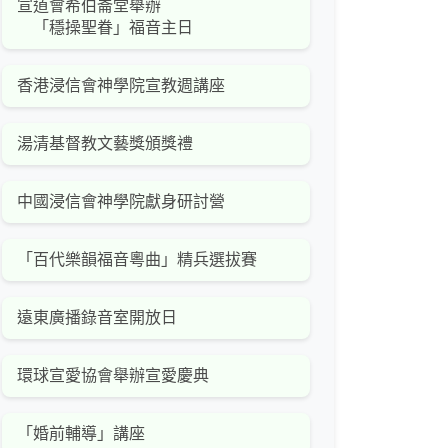
宣道會希伯崙堂舉辦
「穩操聖眷」福音主日
香港浸信會神學院宣教週講座
湯清基督教文藝獎頒獎禮
中國浸信會神學院獻身研討營
「百代樂韻福音粵曲」精兵選拔賽
遠東廣播錄音室開放日
環球宣愛協會舉辦宣愛慶典
「婚前輔導」講座