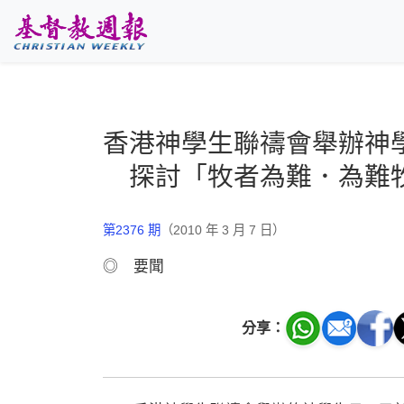
跳至主要內容
香港神學生聯禱會舉辦神
探討「牧者為難．為難
第2376 期
（2010 年 3 月 7 日）
◎ 要聞
分享：