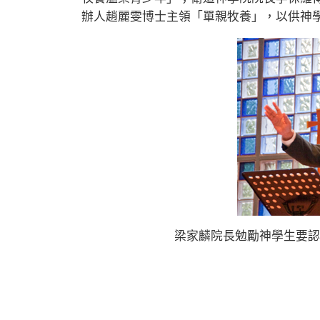
辦人趙麗雯博士主領「單親牧養」，以供神
梁家麟院長勉勵神學生要認