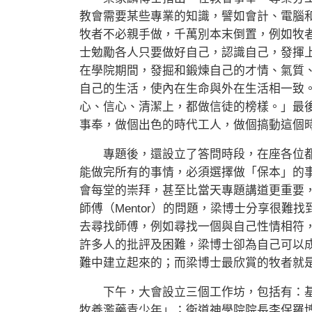
教會需要某些專業的知識，譬如會計、電腦
牧者不必親手做，千萬別本末倒置，例如牧
士勉勵各人只要做好自己，認識自己，發揮
在學院期間，發掘和鍛煉自己的才情、氣質
自己的生活，使內在生命與外在生活相一致
心、信心、清潔上，都做信徒的榜樣。」最
事奉，做個出色的時代工人，做個搞動這個
專題後，還設立了答問時段，在座各位都
能做完所有的事情，必須選擇做「保本」的
會每堂的崇拜，甚至比當天專題講道更重要
師傅（Mentor）的問題，梁博士分享很
去尋找師傅，例如尋找一個與自己性情相符
許多人的批評及困難，梁博士卻為自己可以
難中建立起來的；而梁博士最欣賞的牧者就
下午，大會設立三個工作坊，包括有：基
牧養濫藥青少年」；衛道神學院院長李保羅