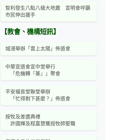
智利發生八點八級大地震 宣明會呼籲
市民伸出援手
【教會、機構短訊】
城浸舉辦「雲上太陽」佈道會
中華宣道會宣中堂舉行
「危機轉『基』」聚會
平安福音堂聯堂舉辦
「忙得剩下甚麼？」佈道會
按牧及差遺典禮
許國輝及程嘉慧獲授牧師聖職