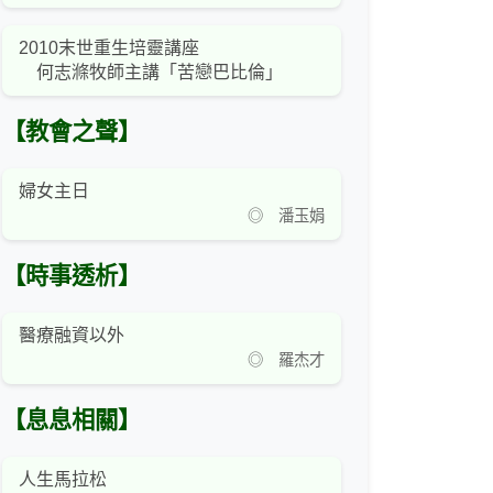
2010末世重生培靈講座
何志滌牧師主講「苦戀巴比倫」
【教會之聲】
婦女主日
◎ 潘玉娟
【時事透析】
醫療融資以外
◎ 羅杰才
【息息相關】
人生馬拉松