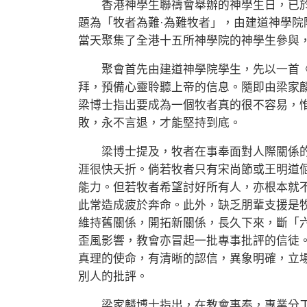
香港神學生聯禱會舉辦的神學生日，已於
題為「牧者為難·為難牧者」，由建道神學
當天聚集了全港十五所神學院的神學生參與
聚會首先由建道神學院學生，先以一首《The stea
拜，預備心靈聆聽上帝的信息。隨即由梁家
梁博士指出要成為一個牧者真的很不容易，
敗，永不言退，才能堅持到底。
梁博士提及，牧者在事奉面對人際關係的
涯很快夭折。倘若牧者只有宋尚節或王明道
能力。但若牧者希望討好所有人，亦根本就
此常造成疲於奔命。此外，缺乏朋輩支援是
維持舊關係，開拓新關係，長久下來，斷「
歪風影響，教會亦冒起一批專事批評的信徒
真理的使命，有清晰的認信，異象明確，立
別人的批評。
梁家麟博士指出，在教會事奉，專業分工