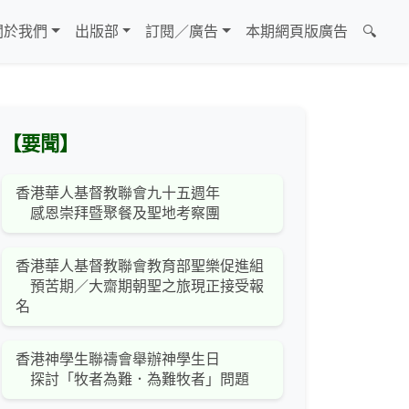
關於我們
出版部
訂閱／廣告
本期網頁版廣告
🔍
【要聞】
香港華人基督教聯會九十五週年
感恩崇拜暨聚餐及聖地考察團
香港華人基督教聯會教育部聖樂促進組
預苦期／大齋期朝聖之旅現正接受報
名
香港神學生聯禱會舉辦神學生日
探討「牧者為難．為難牧者」問題