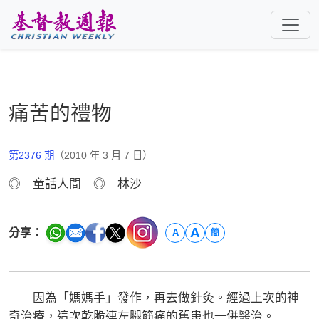
跳至主要內容
痛苦的禮物
第2376 期
（2010 年 3 月 7 日）
◎ 童話人間 ◎ 林沙
A
分享：
A
簡
因為「媽媽手」發作，再去做針灸。經過上次的神
奇治療，這次乾脆連左腿筋痛的舊患也一併醫治。