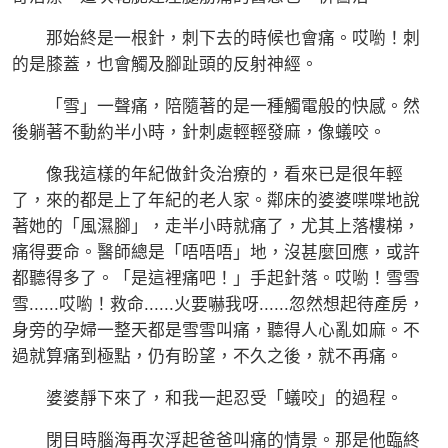
那始終是一根針，刺下去的時候也會痛。哎喲！刺
的是膝蓋，也會觸及腳趾頭的反射神經。
「雪」一聲痛，陪隨著的是一種觸電般的快感。然
後躺著不動約半小時，針刺處輕輕發麻，像蟻咬。
像我這樣的年紀做針灸治療的，看來已是很年輕
了，來的都是上了年紀的老人家。鄰床的婆婆喋喋地說
著她的「風濕腳」，走半小時就痛了，尤其上落樓梯，
痛得要命。醫師總是「唔唔唔」地，沒甚麼回應，或許
都聽得多了。「是這裡痛吧！」手起針落。哎喲！雪雪
雪......哎喲！救命......火要嚇我呀......忽然想起待產房，
身旁的孕婦一整天都是雪雪叫痛，聽得人心亂如麻。不
過就算痛到極點，仍有盼望，不久之後，就不再痛。
婆婆靜下來了，和我一起忍受「蟻咬」的過程。
閉目時腦海再次浮起爸爸叫痛的情景。那是他臨終