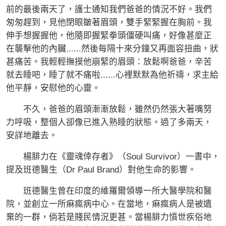
前的最後兩天了，護士通知我們爸爸的情況不好。我們
匆匆趕到，見他閉眼皺著眉頭，雙手緊緊握在胸前。我
伸手想握握他，他隨即握緊拳頭僵硬叫痛，好像甚麼正
在襲擊他的內臟......然後每隔十來分鐘又再面容扭曲，狀
甚痛苦。我輕輕撫摸他崩緊的眉頭：放鬆啊爸爸，辛苦
就去睡吧，睡了就不痛啦......心裡默默為他祈禱，求主給
他平靜，安慰他的心靈。
不久，爸爸的眉頭漸漸放鬆，雖然仍然張大著嘴努
力呼吸，整個人卻像已進入熟睡的狀態。過了多兩天，
安詳地離去。
楊腓力在《靈魂倖存者》（Soul Survivor）一書中，
提及班德醫生（Dr Paul Brand）對他生命的影響。
班德醫生曾在印度的維羅爾領導一所大醫學院和醫
院，並創立一所痳瘋病中心。在當地，痳瘋病人是被遺
棄的一群，倘若是賤民情況更甚。當楊腓力憤世疾俗地