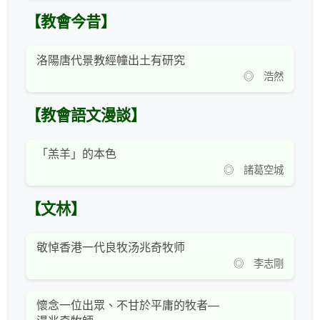
【教會今昔】
洛陽唐代景教經幢出土有研究
◎ 浩然
【教會語文漫談】
「羔羊」的本色
◎ 諸葛空城
【文林】
敬悼香港一代良牧汤兆奇牧师
◎ 李志剛
懷念一位出眾、不甘於平庸的牧者—