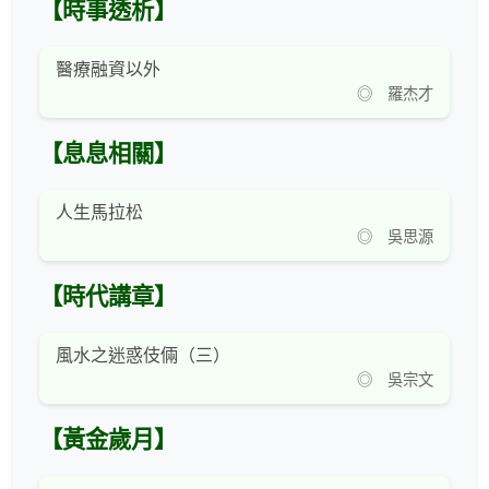
【時事透析】
醫療融資以外
◎ 羅杰才
【息息相關】
人生馬拉松
◎ 吳思源
【時代講章】
風水之迷惑伎倆（三）
◎ 吳宗文
【黃金歲月】