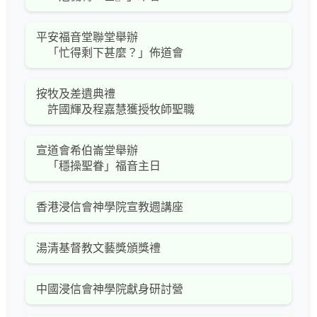
平安福音堂聯堂舉辦
「忙得剩下甚麼？」佈道會
按牧及差遺典禮
許國輝及程嘉慧獲授牧師聖職
宣道會希伯崙堂舉辦
「穩操聖眷」福音主日
香港浸信會神學院宣教週講座
湯清基督教文藝獎頒獎禮
中國浸信會神學院獻身研討營