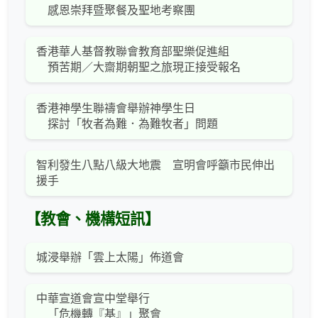
感恩崇拜暨聚餐及聖地考察團
香港華人基督教聯會教育部聖樂促進組
預苦期／大齋期朝聖之旅現正接受報名
香港神學生聯禱會舉辦神學生日
探討「牧者為難．為難牧者」問題
智利發生八點八級大地震 宣明會呼籲市民伸出
援手
【教會、機構短訊】
城浸舉辦「雲上太陽」佈道會
中華宣道會宣中堂舉行
「危機轉『基』」聚會