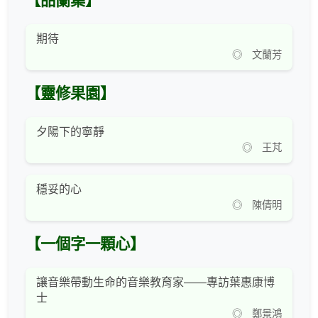
【品蘭集】
期待
◎ 文蘭芳
【靈修果園】
夕陽下的寧靜
◎ 王芃
穩妥的心
◎ 陳倩明
【一個字一顆心】
讓音樂帶動生命的音樂教育家——專訪葉惠康博
士
◎ 鄭景鴻