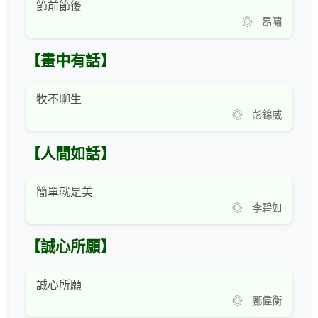
節前節後
◎ 昂嘯
【畫中有話】
牧不聊生
◎ 彭錦威
【人間如話】
簡單就是美
◎ 李碧如
【誠心所願】
誠心所願
◎ 鄺偉衡