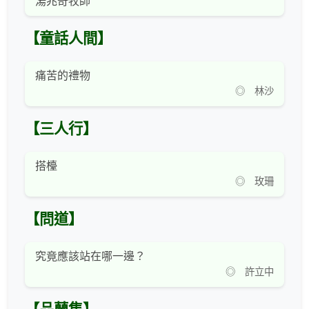
湯兆奇牧師
【童話人間】
痛苦的禮物
◎ 林沙
【三人行】
搭檯
◎ 玫珊
【問道】
究竟應該站在哪一邊？
◎ 許立中