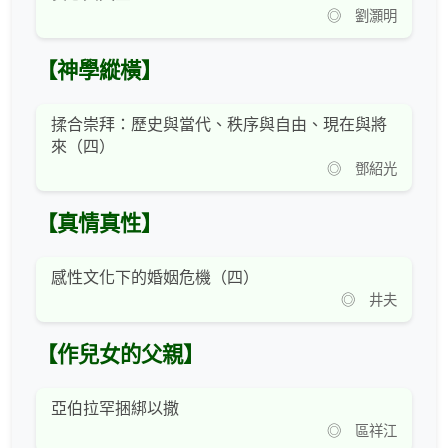
◎ 劉灝明
【神學縱橫】
揉合崇拜：歷史與當代、秩序與自由、現在與將
來（四）
◎ 鄧紹光
【真情真性】
感性文化下的婚姻危機（四）
◎ 井夫
【作兒女的父親】
亞伯拉罕捆綁以撒
◎ 區祥江