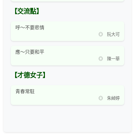
【交流點】
呼～不要悲情
◎ 阮大可
應～只要和平
◎ 陳一華
【才德女子】
青春常駐
◎ 朱綽婷