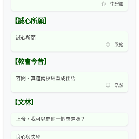
◎ 李碧如
【誠心所願】
誠心所願
◎ 梁銘
【教會今昔】
容閎‧真道兩校結盟成佳話
◎ 浩然
【文林】
上帝，我可以問你一個問題嗎？
良心與失望