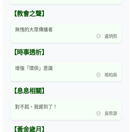
【教會之聲】
無愧的大眾傳播者
◎ 盧炳照
【時事透析】
增強「環保」意識
◎ 植柏燊
【息息相關】
對不起，我遲到了！
◎ 吳思源
【黃金歲月】