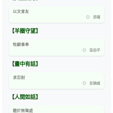
以文會友
◎ 昂嘯
【羊圈守望】
牧顧事奉
◎ 區伯平
【畫中有話】
求忍耐
◎ 彭錦威
【人間如話】
聽於無聲處