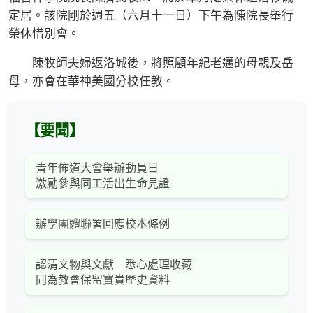
定居。該院剛於週五（六月十一日）下午為陳院長舉行
榮休惜別會。
陳牧師夫婦返洛城後，將照顧年紀老邁的母親及岳
母，亦會在華神美國分校任教。
【要聞】
青年佈道大會舉辦動員日
激勵參與同工活出生命見證
辦學團體聯署回應校本條例
認清文物與文獻 悉心處理收藏
同為教會保留寶貴歷史資料