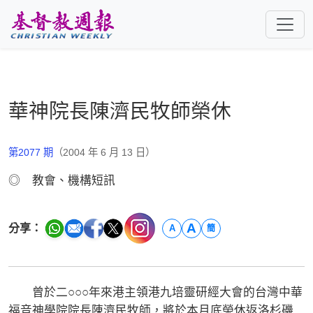
跳至主要內容
華神院長陳濟民牧師榮休
第2077 期
（2004 年 6 月 13 日）
◎ 教會、機構短訊
A
分享：
A
簡
曾於二○○○年來港主領港九培靈研經大會的台灣中華
福音神學院院長陳濟民牧師，將於本月底榮休返洛杉磯