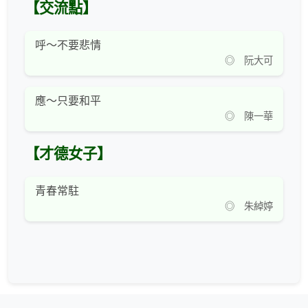
【交流點】
呼～不要悲情
◎ 阮大可
應～只要和平
◎ 陳一華
【才德女子】
青春常駐
◎ 朱綽婷