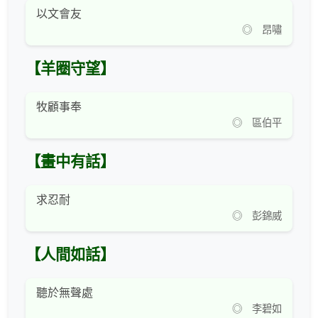
以文會友
◎ 昂嘯
【羊圈守望】
牧顧事奉
◎ 區伯平
【畫中有話】
求忍耐
◎ 彭錦威
【人間如話】
聽於無聲處
◎ 李碧如