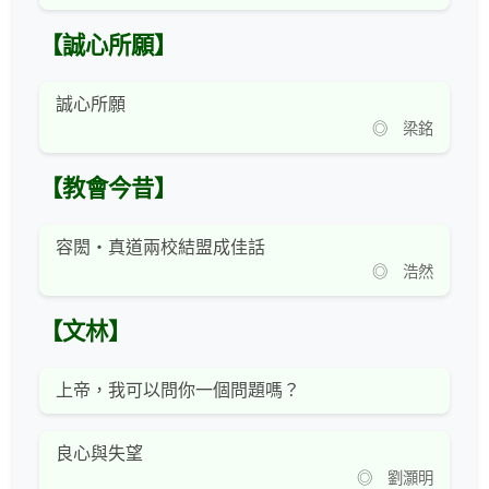
【誠心所願】
誠心所願
◎ 梁銘
【教會今昔】
容閎‧真道兩校結盟成佳話
◎ 浩然
【文林】
上帝，我可以問你一個問題嗎？
良心與失望
◎ 劉灝明