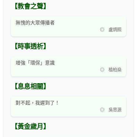
【教會之聲】
無愧的大眾傳播者
◎ 盧炳照
【時事透析】
增強「環保」意識
◎ 植柏燊
【息息相關】
對不起，我遲到了！
◎ 吳思源
【黃金歲月】