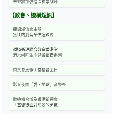
未來將加強進深神學訓練
【教會、機構短訊】
觀塘浸信會主辦
無比的愛音樂佈道晚會
循道衛理聯合教會香港堂
週六崇拜生命見證福音系列
崇真會馬鞍山堂福音主日
影音使團「愛．地球」音樂祭
數機構合辦為香港祈禱會
「基督徒面對前景的勇氣」