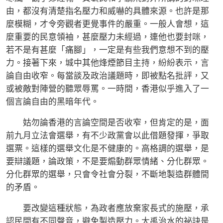
由，都沒有清楚指名壓力和威嚇的具體來源。也許是那
麼模糊，才令旁觀者更覺事件的嚴重。一般人會想，這
麼重要的民意領袖，甚麼壓力未經過，連他也要封咪，
若不是有甚麼「痛腳」，一定是有些我們意想不到的壓
力。接著下來，城中其他烽煙節目主持，紛紛表示，言
論自由收窄。每當談及政治議題時，即被點名批評，又
或被敵對陣營的聽眾辱罵。一時間，香港似乎進入了一
個言論自由的黑暗年代。
姑勿論香港的言論空間是否收窄，但肯定的是，面
前九月立法會選舉，有不少政黨會以此借題發揮，爭取
選票。這樣的選舉文化是不健康的。高格調的選舉，是
要辯議題，論政策，不是要煽動群眾情緒、分化群眾。
分化群眾的選舉，只會令社會分裂，不斷地製造群體間
的矛盾。
要改變這種狀態，為政者應放棄家長式的施壓，承
認民間有不同聲音，避免製造壓力。大禹治水的祕訣是