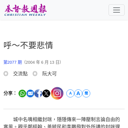
跳至主要內容
呼～不要悲情
第2077 期
（2004 年 6 月 13 日）
◎ 交流點 ◎ 阮大可
A
分享：
A
簡
城中名嘴相繼封咪，隱隱傳來一陣壓制言論自由的
寒風。觀乎鄭經翰、黃毓民和李鵬飛對外所講的封咪理