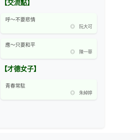
【交流點】
呼～不要悲情
◎ 阮大可
應～只要和平
◎ 陳一華
【才德女子】
青春常駐
◎ 朱綽婷