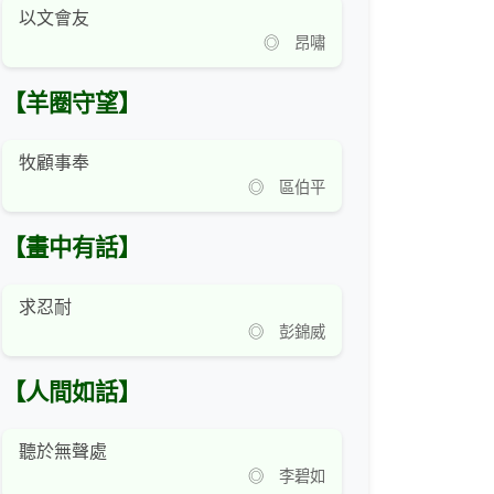
以文會友
◎ 昂嘯
【羊圈守望】
牧顧事奉
◎ 區伯平
【畫中有話】
求忍耐
◎ 彭錦威
【人間如話】
聽於無聲處
◎ 李碧如