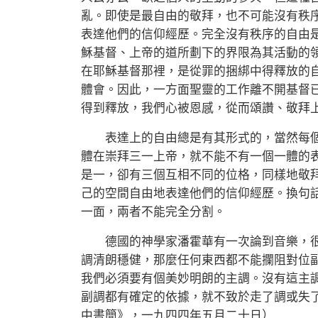
亂。即使是最自由的敬拜，也不可能沒有秩
表達他們的信仰經歷。完全沒有秩序的自由
穌基督、上帝的道所劃下的界限為其活動的
在耶穌基督那裡，是從罪的捆綁中得釋放的
體會。因此，一方面聖靈的工作離不開基督
得到釋放，我們心被恩感，從而頌讚、敬拜
表達上的自由總是有其形式的，當然每個
體在崇拜三一上帝，就不能不有一個一體的
是一，卻有三個互相不同的位格，同樣地敬
己的空間自由地表達他們的信仰經歷。換句
一面，兩者不能完全分割。
德國的神學家潘霍華有一次論到音樂，很
調清朗穩健，那麼任何東西都不能攔阻對位副調（cantu
我們必須要有個美妙明朗的主調。沒有這主
副調都有確定的依據，就不致於走了調或失
中書簡》，一九四四年五月二十日）