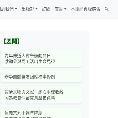
關於我們
出版部
訂閱／廣告
本期網頁版廣告
🔍
【要聞】
青年佈道大會舉辦動員日
激勵參與同工活出生命見證
辦學團體聯署回應校本條例
認清文物與文獻 悉心處理收藏
同為教會保留寶貴歷史資料
信義宗九十週年院慶