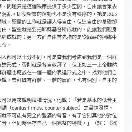
序，問題只是這個秩序提供了多少空間、自由讓會眾去
是混亂。即使聖靈的運動也不是沒有秩序的，祂是以耶
領域。聖靈的工作就是讓人得自由，但這自由的基礎卻
自由，聖靈就是要把耶穌基督所成就的，能讓我們親身
已經成就的；另一方面自由首先指的是從罪惡的捆綁中
上帝。
人都可以十分不同。可是當我們考慮到我們是一個群
表達形式，否則就是各自敬拜了。但正如三一上帝雖然
拜群體也應該在一個一體的表達形式之中，找到他們自
話說，崇拜既有群體、一體的層面，也有個別、自主的
可以用來說明這種情況。他說：「若是基本的低音主
s firmus, counter subject）之盡情發揮。
調就不可能有完全的豐滿的聲音，有了它則其他的對位
了音，但同時保存自己一個完整的特徵。」（註：《獄