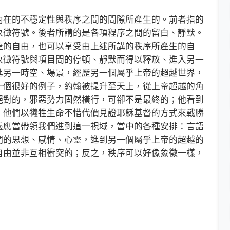
在的不穩定性與秩序之間的間隙所產生的。前者指的
象徵符號。後者所講的是各項程序之間的留白、靜默。
達的自由，也可以享受由上述所講的秩序所產生的自
象徵符號與項目間的停頓、靜默而得以釋放、進入另一
進另一時空、場景，經歷另一個屬乎上帝的超越世界，
一個很好的例子，約翰被提升至天上，從上帝超越的角
絕對的，邪惡勢力固然橫行，可卻不是最終的；他看到
，他們以犧牲生命不惜代價見證耶穌基督的方式來戰勝
儀應當帶領我們進到這一視域，當中的各種安排：言語
們的思想、感情、心靈，進到另一個屬乎上帝的超越的
自由並非互相衝突的；反之，秩序可以好像象徵一樣，