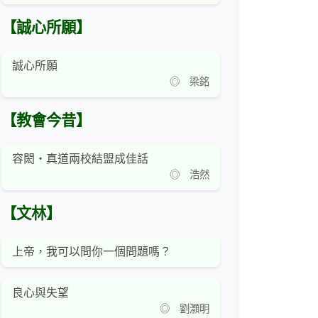
【誠心所願】
誠心所願
◎ 梁銘
【教會今昔】
容閎‧真道兩校結盟成佳話
◎ 浩然
【文林】
上帝，我可以問你一個問題嗎？
良心與失望
◎ 劉灝明