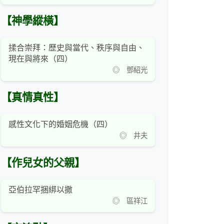
【神學縱橫】
揉合崇拜：歷史與當代、秩序與自由、
現在與將來（四）
◎ 鄧紹光
【真情真性】
感性文化下的婚姻危機（四）
◎ 井夫
【作兒女的父親】
亞伯拉罕捆綁以撒
◎ 區祥江