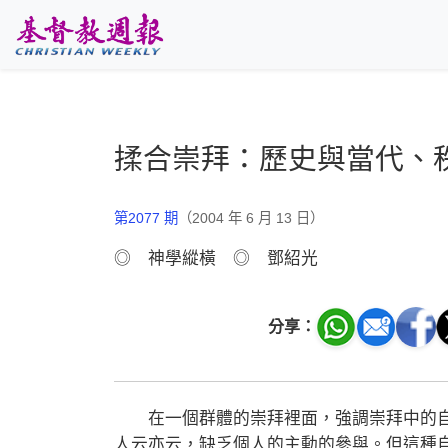
跳至主要內容
揉合崇拜：歷史與當代、
第2077 期
（2004 年 6 月 13 日）
◎ 神學縱橫 ◎ 鄧紹光
分享：
在一個群體的崇拜裡面，強調崇拜中的自
人云亦云，缺乏個人的主動的參與。但這種