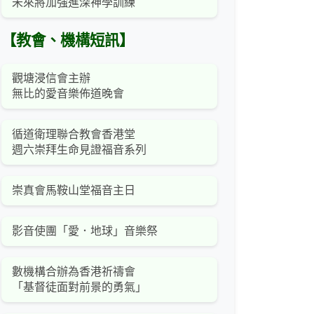
未來將加強進深神學訓練
【教會、機構短訊】
觀塘浸信會主辦
無比的愛音樂佈道晚會
循道衛理聯合教會香港堂
週六崇拜生命見證福音系列
崇真會馬鞍山堂福音主日
影音使團「愛．地球」音樂祭
數機構合辦為香港祈禱會
「基督徒面對前景的勇氣」