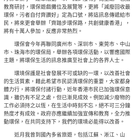
教育研討，環保遊戲攤位及展覽等，更將「減廢回收最
環保，污者自付齊讚好」定為口號，將這訊息傳遞給市
民，將來更會舉辦「齊踏步環保路，共創健康香港」，
將有十萬人參加，反應非常熱烈。
環保會今年再聯同廣州市、深圳市、東莞市、中山
市、珠海市的環保局，舉辦各項環保活動，以響應國際
主題，將環保生活的訊息推廣至社會上的各界人士。
環境保護是社會發展不可或缺的一環，以改善社會
的生活質素，藉此希望市民認清環保的重要，大家都身
體力行，將環保付諸行動，近年香港市民已加強環保意
識，雖仍有不足之處，但已漸見成效。例如減少廢物的
工作必須持之以恆，在生活中時刻不忘，絕不可三分鐘
熱度才有成效。政府亦應繼續加強宣傳和教育，全力推
動環保，在共同支持下，我們的環境必能得以改善。
近月我曾到國內多省旅遊，包括江蘇、淅江、山