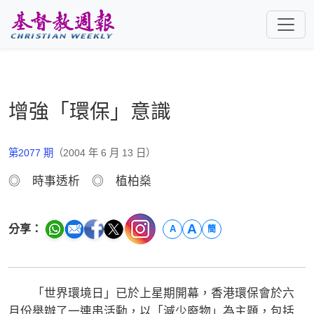
跳至主要內容
增強「環保」意識
第2077 期
（2004 年 6 月 13 日）
◎ 時事透析 ◎ 植柏燊
A
分享：
A
簡
「世界環境日」已於上星期開幕，香港環保會於六
月份舉辦了一連串活動，以「減少廢物」為主題，包括