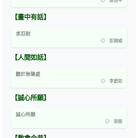
◎ 區伯平
【畫中有話】
求忍耐
◎ 彭錦威
【人間如話】
聽於無聲處
◎ 李碧如
【誠心所願】
誠心所願
◎ 梁銘