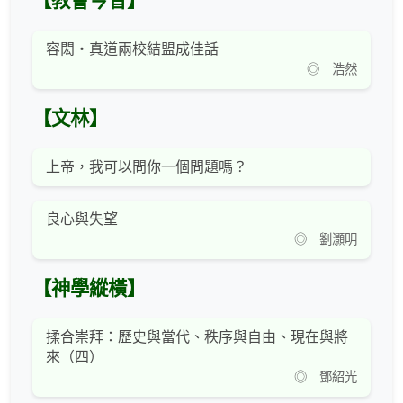
【教會今昔】
容閎‧真道兩校結盟成佳話
◎ 浩然
【文林】
上帝，我可以問你一個問題嗎？
良心與失望
◎ 劉灝明
【神學縱橫】
揉合崇拜：歷史與當代、秩序與自由、現在與將
來（四）
◎ 鄧紹光