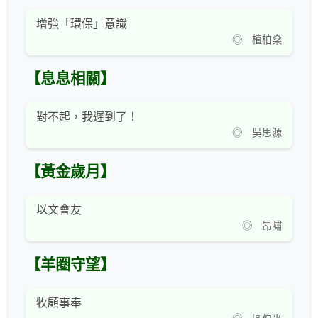
增強「環保」意識
◎ 植柏燊
【息息相關】
對不起，我遲到了！
◎ 吳思源
【黃金歲月】
以文會友
◎ 昂嘯
【羊圈守望】
牧顧事奉