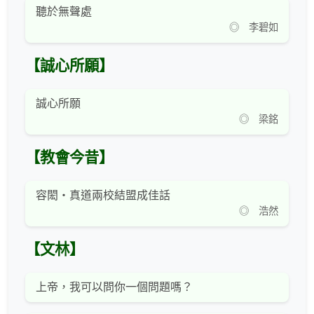
聽於無聲處
◎ 李碧如
【誠心所願】
誠心所願
◎ 梁銘
【教會今昔】
容閎‧真道兩校結盟成佳話
◎ 浩然
【文林】
上帝，我可以問你一個問題嗎？