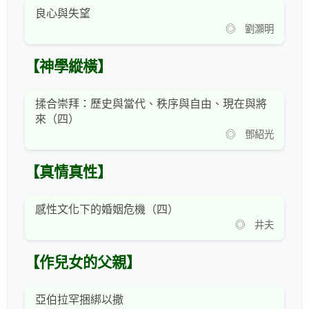
良心與失望
◎ 劉灝明
【神學縱橫】
揉合崇拜：歷史與當代、秩序與自由、現在與將
來（四）
◎ 鄧紹光
【真情真性】
感性文化下的婚姻危機（四）
◎ 井夫
【作兒女的父親】
亞伯拉罕捆綁以撒