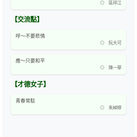
◎ 區祥江
【交流點】
呼～不要悲情
◎ 阮大可
應～只要和平
◎ 陳一華
【才德女子】
青春常駐
◎ 朱綽婷