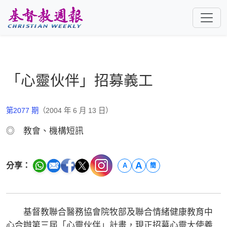
跳至主要內容
「心靈伙伴」招募義工
第2077 期
（2004 年 6 月 13 日）
◎ 教會、機構短訊
A
分享：
A
簡
基督教聯合醫務協會院牧部及聯合情緒健康教育中
心合辦第三屆「心靈伙伴」計畫，現正招募心靈大使義