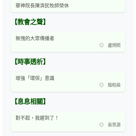
華神院長陳濟民牧師榮休
【教會之聲】
無愧的大眾傳播者
◎ 盧炳照
【時事透析】
增強「環保」意識
◎ 植柏燊
【息息相關】
對不起，我遲到了！
◎ 吳思源