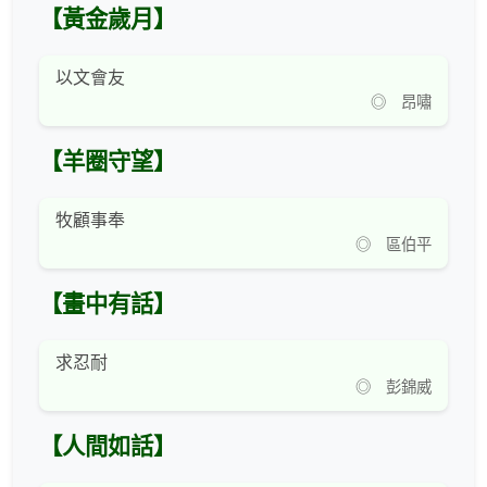
【黃金歲月】
以文會友
◎ 昂嘯
【羊圈守望】
牧顧事奉
◎ 區伯平
【畫中有話】
求忍耐
◎ 彭錦威
【人間如話】