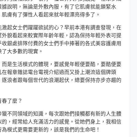
根據說明，無論是外敷內服，有了它肌膚就能鎖緊水
，肌膚有了彈性人看起來就年輕漂亮得多了。
激起女士們躍躍欲試的心？早前本港有調查發現，在
望外貌看起來較實際年齡年輕，認為保持年輕外表可提
乎收銀處排隊付費的女士們手中捧著的各式美容護膚用
映了大多數的現實。
而是生活模式的體現，要感覺年輕便要酷，要酷便要
但凡在報章雜誌電台電視介紹過而又掛上潮流這個牌頭
，逐浪者跟每個世代的浪潮起伏，總要保持亦步亦趨的
春了麼？
獵不同領域的知識，每次跟她們接觸都有新的人生體
似的，經常給人充滿活力的感覺。從她們身上，我相信
行為模式更需要更新的，該是我們的生命吧！