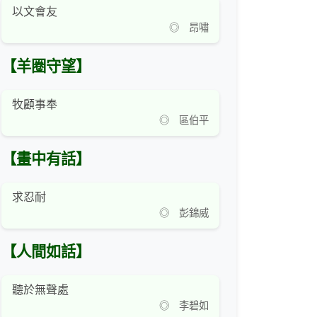
以文會友
◎ 昂嘯
【羊圈守望】
牧顧事奉
◎ 區伯平
【畫中有話】
求忍耐
◎ 彭錦威
【人間如話】
聽於無聲處
◎ 李碧如