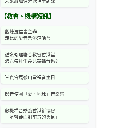
未來將加強進深神學訓練
【教會、機構短訊】
觀塘浸信會主辦
無比的愛音樂佈道晚會
循道衛理聯合教會香港堂
週六崇拜生命見證福音系列
崇真會馬鞍山堂福音主日
影音使團「愛．地球」音樂祭
數機構合辦為香港祈禱會
「基督徒面對前景的勇氣」