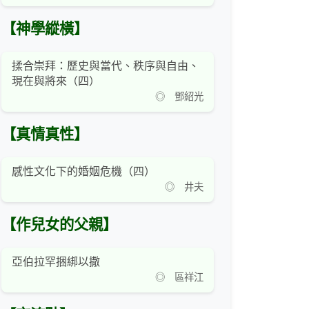
【神學縱橫】
揉合崇拜：歷史與當代、秩序與自由、
現在與將來（四）
◎ 鄧紹光
【真情真性】
感性文化下的婚姻危機（四）
◎ 井夫
【作兒女的父親】
亞伯拉罕捆綁以撒
◎ 區祥江