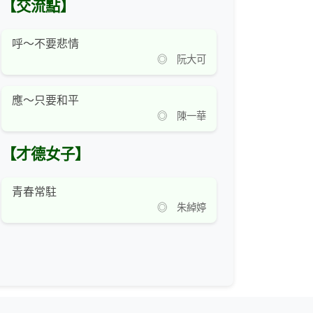
【交流點】
呼～不要悲情
◎ 阮大可
應～只要和平
◎ 陳一華
【才德女子】
青春常駐
◎ 朱綽婷