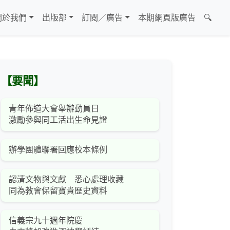
關於我們
出版部
訂閱／廣告
本期網頁版廣告
🔍
【要聞】
青年佈道大會舉辦動員日
激勵參與同工活出生命見證
辦學團體聯署回應校本條例
認清文物與文獻 悉心處理收藏
同為教會保留寶貴歷史資料
信義宗九十週年院慶