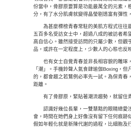
份當中，骨膠原要算是功能最萬全的元素，
分，有了水分肌膚就變得晶瑩剔透富有彈性
為甚麼標榜青春常駐的美肌方程式往往能
五百多名受訪女士中，超過八成的被訪者希
高自信心。雖然接受訪問的只屬少數，但觀
品，或許在一定程度上，少數人的心態也反
也有女士自覺青春並非長相容貌的雕琢，
「潮」。手機鈴聲人氣食肆瑜伽Boxing，
的，都會趨之若鶩例必率先一試。為保青春
距離。
有了骨膠原，緊貼著潮流趨勢，就留住青
認識好幾位長輩，一雙慧黠的眼睛總愛涉
會，時間在她們身上好像沒有留下任何痕跡
假如年輕化就是新陳代謝的過程，比細胞及