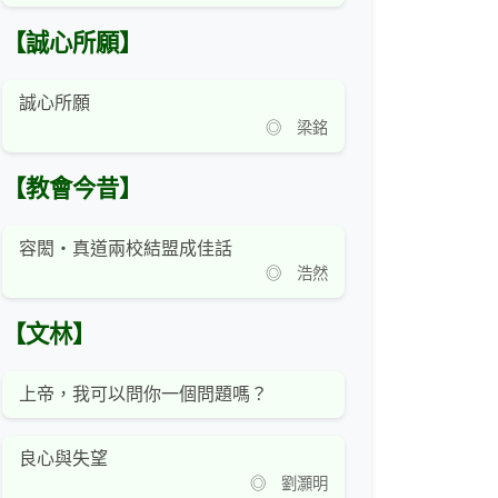
【誠心所願】
誠心所願
◎ 梁銘
【教會今昔】
容閎‧真道兩校結盟成佳話
◎ 浩然
【文林】
上帝，我可以問你一個問題嗎？
良心與失望
◎ 劉灝明