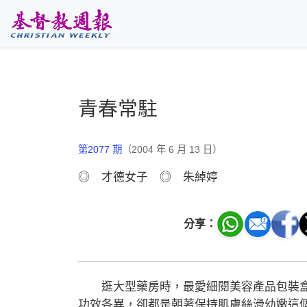
跳至主要內容
青春常駐
第2077 期
（2004 年 6 月 13 日）
◎ 才德女子 ◎ 朱綽婷
分享：
逛大型藥房時，最愛細閱美容產品包裝盒
功效各異，卻都是朝著保持肌膚絲滑幼嫩這