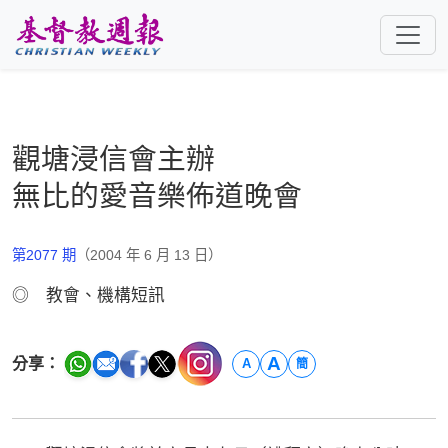
跳至主要內容
觀塘浸信會主辦
無比的愛音樂佈道晚會
第2077 期
（2004 年 6 月 13 日）
◎ 教會、機構短訊
A
分享：
A
簡