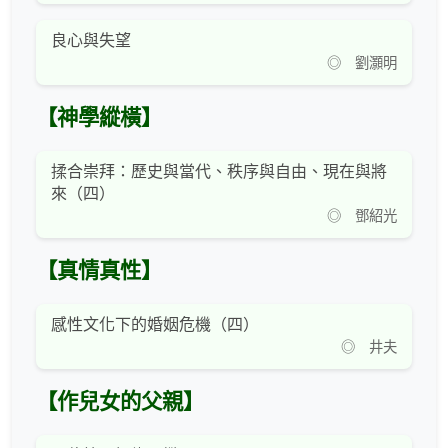
良心與失望
◎ 劉灝明
【神學縱橫】
揉合崇拜：歷史與當代、秩序與自由、現在與將
來（四）
◎ 鄧紹光
【真情真性】
感性文化下的婚姻危機（四）
◎ 井夫
【作兒女的父親】