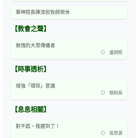
華神院長陳濟民牧師榮休
【教會之聲】
無愧的大眾傳播者
◎ 盧炳照
【時事透析】
增強「環保」意識
◎ 植柏燊
【息息相關】
對不起，我遲到了！
◎ 吳思源