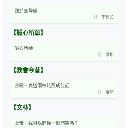
聽於無聲處
◎ 李碧如
【誠心所願】
誠心所願
◎ 梁銘
【教會今昔】
容閎‧真道兩校結盟成佳話
◎ 浩然
【文林】
上帝，我可以問你一個問題嗎？