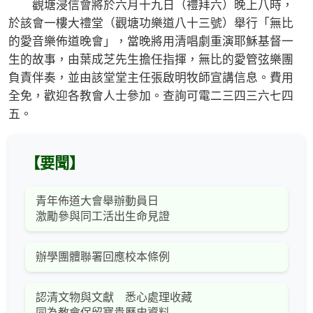
觀塘浸信會將於六月十九日（禮拜六）晚上八時，
於該會一樓大禮堂（觀塘功樂道八十三號）舉行「無比
的愛音樂佈道晚會」，當晚將用清唱劇重演耶穌基督一
生的故事，由葉成芝先生擔任指揮，無比的愛管弦樂團
負責伴奏，並由該堂堂主任張啟明牧師宣講信息。費用
全免，歡迎各教會人士參加。查詢可電二三四三六七四
五。
【要聞】
青年佈道大會舉辦動員日
激勵參與同工活出生命見證
辦學團體聯署回應校本條例
認清文物與文獻 悉心處理收藏
同為教會保留寶貴歷史資料