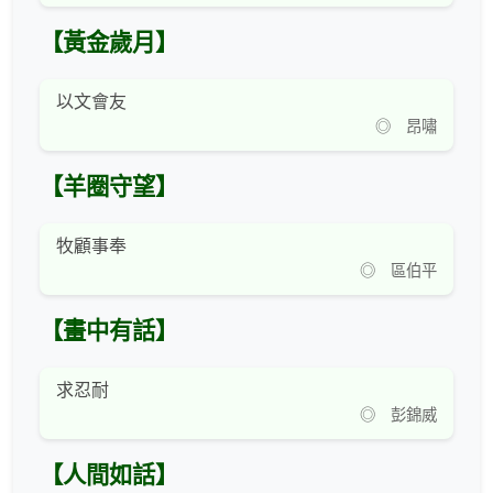
【黃金歲月】
以文會友
◎ 昂嘯
【羊圈守望】
牧顧事奉
◎ 區伯平
【畫中有話】
求忍耐
◎ 彭錦威
【人間如話】