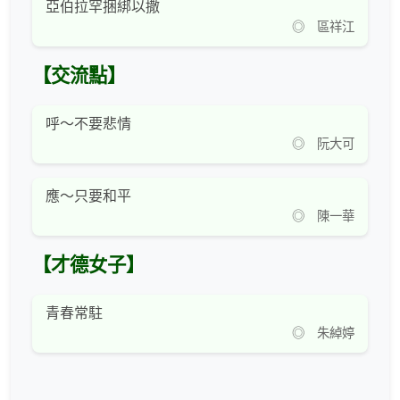
亞伯拉罕捆綁以撒
◎ 區祥江
【交流點】
呼～不要悲情
◎ 阮大可
應～只要和平
◎ 陳一華
【才德女子】
青春常駐
◎ 朱綽婷