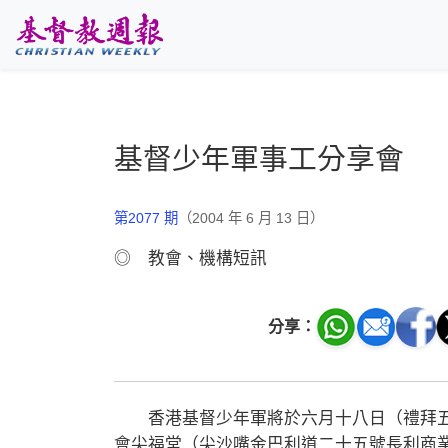
跳至主要內容
基督少年軍事工分享會
第2077 期
（2004 年 6 月 13 日）
◎ 教會、機構短訊
分享：
香港基督少年軍將於六月十八日（禮拜五
會尖福堂（尖沙嘴金巴利道二十五號長利商業