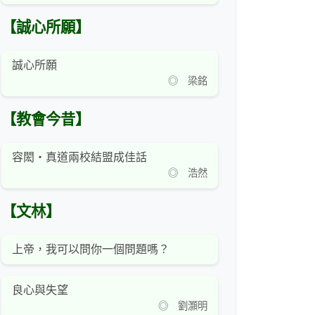
【誠心所願】
誠心所願
◎ 梁銘
【教會今昔】
容閎‧真道兩校結盟成佳話
◎ 浩然
【文林】
上帝，我可以問你一個問題嗎？
良心與失望
◎ 劉灝明