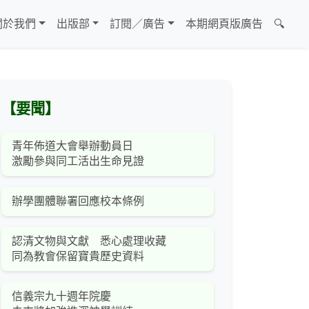
關於我們
出版部
訂閱／廣告
本期網頁版廣告
🔍
【要聞】
青年佈道大會舉辦動員日
激勵參與同工活出生命見證
辦學團體聯署回應校本條例
認清文物與文獻 悉心處理收藏
同為教會保留寶貴歷史資料
信義宗九十週年院慶