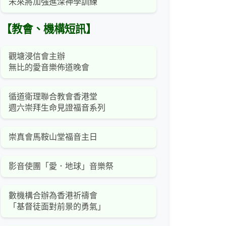
未來將加強進深神學訓練
【教會、機構短訊】
觀塘浸信會主辦
無比的愛音樂佈道晚會
循道衛理聯合教會香港堂
週六崇拜生命見證福音系列
崇真會馬鞍山堂福音主日
影音使團「愛．地球」音樂祭
數機構合辦為香港祈禱會
「基督徒面對前景的勇氣」