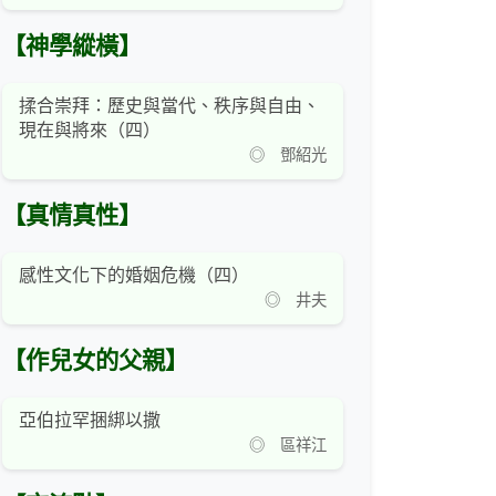
【神學縱橫】
揉合崇拜：歷史與當代、秩序與自由、
現在與將來（四）
◎ 鄧紹光
【真情真性】
感性文化下的婚姻危機（四）
◎ 井夫
【作兒女的父親】
亞伯拉罕捆綁以撒
◎ 區祥江