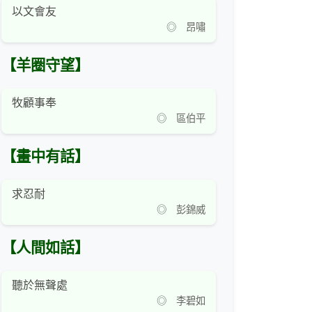
以文會友
◎ 昂嘯
【羊圈守望】
牧顧事奉
◎ 區伯平
【畫中有話】
求忍耐
◎ 彭錦威
【人間如話】
聽於無聲處
◎ 李碧如