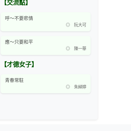
【交流點】
呼～不要悲情
◎ 阮大可
應～只要和平
◎ 陳一華
【才德女子】
青春常駐
◎ 朱綽婷