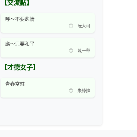
【交流點】
呼～不要悲情
◎ 阮大可
應～只要和平
◎ 陳一華
【才德女子】
青春常駐
◎ 朱綽婷