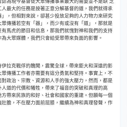
者認為現今基督徒大眾傳播事業最大的需要並不是缺 乏
工人最大的任務是按著正意分解基督的道，我們就得承
器」，但相對來說，卻甚少投放足夠的人力物力來研究
大眾傳播若空有「器」，而少有或沒有「道」，那就是
只有馬虎的節目和信息，那我們就愧對神和我們的支持
作為大眾媒體，我們只會給受眾帶來負面的影響。
伊拉克戰俘的醜聞，震驚全球，帶來鉅大和深遠的影
大眾傳播工作者亦需要有這分勇氣和堅持。事實上，不
面對政治、宗教、資源和人手的強大壓力，然而，都是
外人道的代價和犧牲，帶來了福音的突破和真理的高
地方帶來民族的和好、社會和國家的重建。但願每一個
強壯膽，不在壓力面前屈膝，繼續為神和真理發聲，作