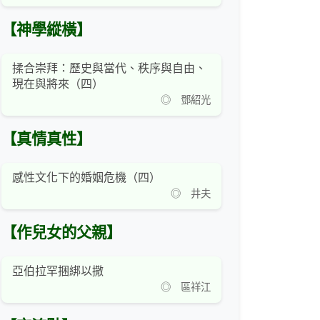
【神學縱橫】
揉合崇拜：歷史與當代、秩序與自由、
現在與將來（四）
◎ 鄧紹光
【真情真性】
感性文化下的婚姻危機（四）
◎ 井夫
【作兒女的父親】
亞伯拉罕捆綁以撒
◎ 區祥江