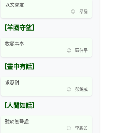
以文會友
◎ 昂嘯
【羊圈守望】
牧顧事奉
◎ 區伯平
【畫中有話】
求忍耐
◎ 彭錦威
【人間如話】
聽於無聲處
◎ 李碧如