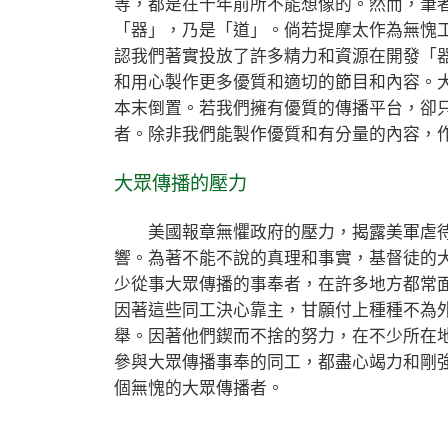
等，都是在十年前所不能想像的。然而，筆
「器」，乃是「道」。倘若提摩太作為無愧
認我們著實投放了許多精力和資源在開發「
和用心製作更多優質和適切的節目和內容。
本末倒置。若我們擁有優質的傳播平台，卻
者。除非我們能製作優質和有分量的內容，
大眾傳播的壓力
美國報章無懼政府的壓力，揭露美軍虐待
響。為著不能不說的真理和事實，基督徒的
少從事大眾傳播的事奉者，在許多地方都常
因著這些同工決心靠主，甘願付上種種不為
舉。因著他們鍥而不捨的努力，在不少所在
參與大眾傳播事奉的同工，都盡心竭力和剛
個無愧的大眾傳播者。