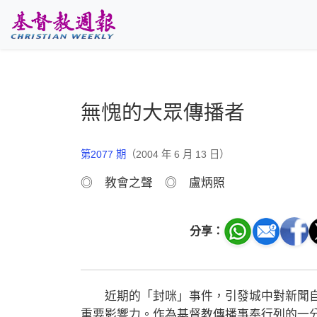
跳至主要內容
無愧的大眾傳播者
第2077 期
（2004 年 6 月 13 日）
◎ 教會之聲 ◎ 盧炳照
分享：
近期的「封咪」事件，引發城中對新聞自
重要影響力。作為基督教傳播事奉行列的一