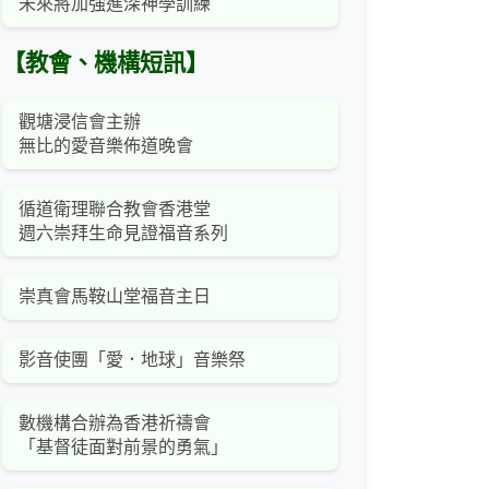
未來將加強進深神學訓練
【教會、機構短訊】
觀塘浸信會主辦
無比的愛音樂佈道晚會
循道衛理聯合教會香港堂
週六崇拜生命見證福音系列
崇真會馬鞍山堂福音主日
影音使團「愛．地球」音樂祭
數機構合辦為香港祈禱會
「基督徒面對前景的勇氣」