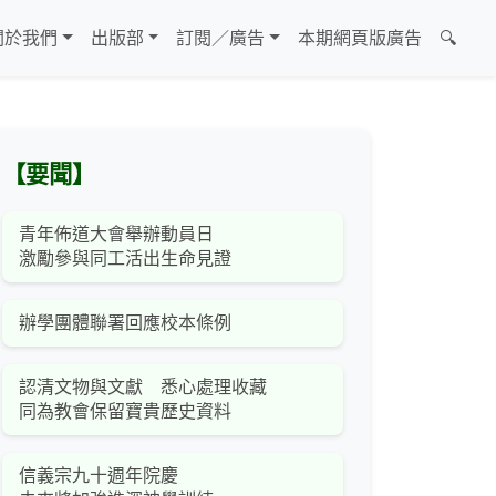
關於我們
出版部
訂閱／廣告
本期網頁版廣告
🔍
【要聞】
青年佈道大會舉辦動員日
激勵參與同工活出生命見證
辦學團體聯署回應校本條例
認清文物與文獻 悉心處理收藏
同為教會保留寶貴歷史資料
信義宗九十週年院慶