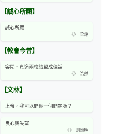
【誠心所願】
誠心所願
◎ 梁銘
【教會今昔】
容閎‧真道兩校結盟成佳話
◎ 浩然
【文林】
上帝，我可以問你一個問題嗎？
良心與失望
◎ 劉灝明