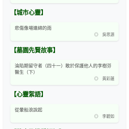
【城市心靈】
悲傷像場連綿的雨
◎ 吳思源
【墓園先賢故事】
淪陷期留守者（四十一）敢於保護他人的李樹芬
醫生（下）
◎ 黃彩蓮
【心靈絮語】
從暈船浪說起
◎ 李碧如