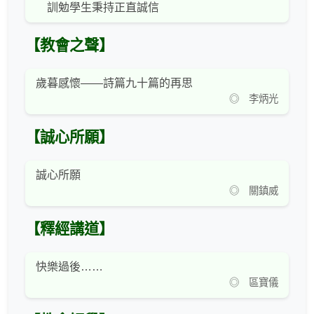
訓勉學生秉持正直誠信
【教會之聲】
歲暮感懷——詩篇九十篇的再思
◎ 李炳光
【誠心所願】
誠心所願
◎ 關鎮威
【釋經講道】
快樂過後……
◎ 區寶儀