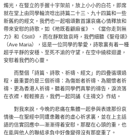
燭光，在豎立的手握十字架前，放上小小的白花，即席
就在堂上由同學輪流唸出詩篇二十三、九十四篇和一些
新舊約的經文，我們也一起唱頌數首讓哀痛心情釋放和
帶來安慰的詩歌，如《祂既看顧麻雀》、《當你走到無
力》和《Still》，而在靜默致哀時，我們細聽《聖母頌》
（Ave Maria），這是一位同學的摯愛，詩歌裏有着一種
超乎平靜的安穩、至死不渝的守望，在空中繞樑迴盪，
安慰着我們的心靈。
而整個「詩篇、詩歌、祈禱、經文」的四疊循環過
程，最重要的是三個祈禱：為傷逝者祈禱、為關懷者祈
禱、更為香港人祈禱。聽着同學們真摯的禱告，淚流落
在衣襟，輕輕擦去，我們一起同誦《主禱文》作結。
對我來說，今晚的悲痛在集體一起參與表達那份哀
情後—在聖經中同遭患難者的虛心祈求裏，並在上主話
語的信實回應中—漸漸得着安慰。那壓在心頭的重，也
在能與他人的聯結承負中好像變得沒有那麼重了。