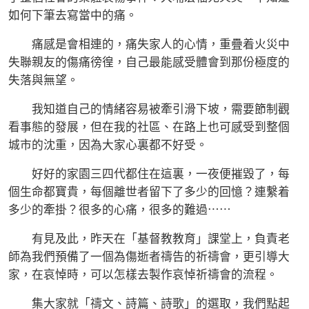
如何下筆去寫當中的痛。
痛感是會相連的，痛失家人的心情，重疊着火災中
失聯親友的傷痛徬徨，自己最能感受體會到那份極度的
失落與無望。
我知道自己的情緒容易被牽引滑下坡，需要節制觀
看事態的發展，但在我的社區、在路上也可感受到整個
城市的沈重，因為大家心裏都不好受。
好好的家園三四代都住在這裏，一夜便摧毀了，每
個生命都寶貴，每個離世者留下了多少的回憶？連繫着
多少的牽掛？很多的心痛，很多的難過⋯⋯
有見及此，昨天在「基督教教育」課堂上，負責老
師為我們預備了一個為傷逝者禱告的祈禱會，更引導大
家，在哀悼時，可以怎樣去製作哀悼祈禱會的流程。
集大家就「禱文、詩篇、詩歌」的選取，我們點起