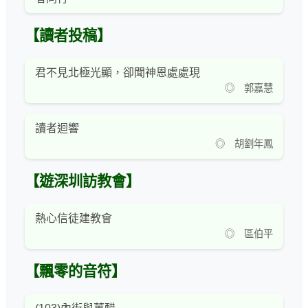
【讀者投稿】
君不見北極光顯，卻聞神恩處處現
◎ 郭嘉慧
讀者迴響
◎ 胡劉年鳳
【遊深圳訪教會】
熱心信徒建教會
◎ 區伯平
【飄零的音符】