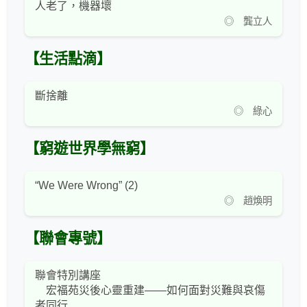
人老了，機器壞
◎ 龔立人
【生活點滴】
斷捨離
◎ 綠心
【窮遊世界學無窮】
“We Were Wrong” (2)
◎ 趙煥明
【聯會專號】
聯會特別講座
宏福苑災後心靈重建——如何面對災難與哀傷
者同行