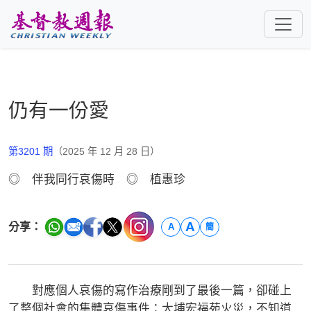
跳至主要內容
仍有一份愛
第3201 期
（2025 年 12 月 28 日）
◎ 伴我同行哀傷時 ◎ 植惠珍
A
分享：
A
簡
對應個人哀傷的寫作治療剛到了最後一篇，卻碰上
了整個社會的集體哀傷事件：大埔宏福苑火災，不知道