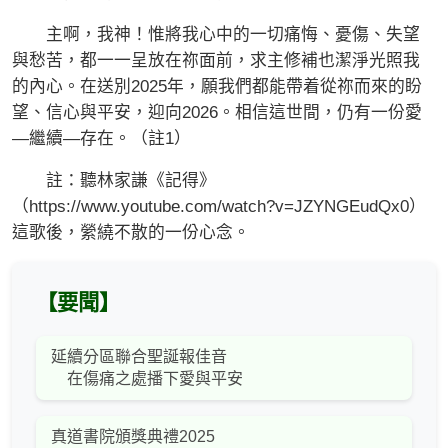
主啊，我神！惟將我心中的一切痛悔、憂傷、失望
與愁苦，都一一呈放在祢面前，求主修補也潔淨光照我
的內心。在送別2025年，願我們都能帶着從祢而來的盼
望、信心與平安，迎向2026。相信這世間，仍有一份愛
—繼續—存在。（註1）
註：聽林家謙《記得》
（https://www.youtube.com/watch?v=JZYNGEudQx0）
這歌後，縈繞不散的一份心念。
【要聞】
延續分區聯合聖誕報佳音
在傷痛之處播下愛與平安
真道書院頒獎典禮2025