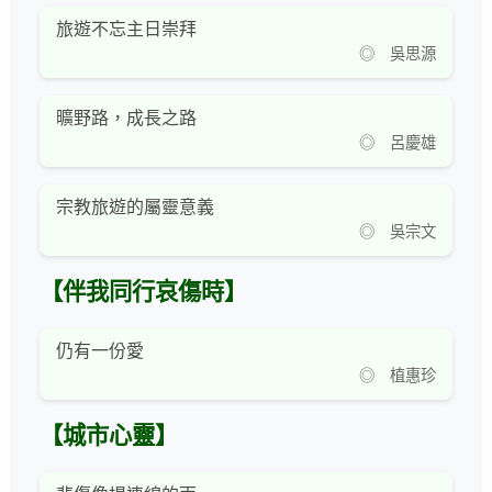
旅遊不忘主日崇拜
◎ 吳思源
曠野路，成長之路
◎ 呂慶雄
宗教旅遊的屬靈意義
◎ 吳宗文
【伴我同行哀傷時】
仍有一份愛
◎ 植惠珍
【城市心靈】