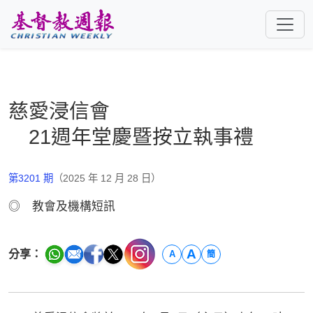
跳至主要內容
慈愛浸信會
21週年堂慶暨按立執事禮
第3201 期
（2025 年 12 月 28 日）
◎ 教會及機構短訊
A
分享：
A
簡