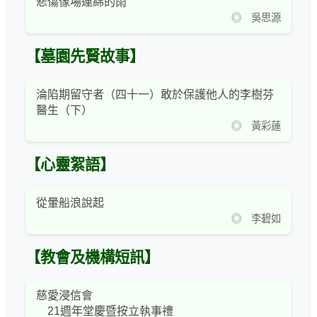
悲傷像場連綿的雨
◎ 吳思源
【墓園先賢故事】
淪陷期留守者（四十一）敢於保護他人的李樹芬
醫生（下）
◎ 黃彩蓮
【心靈絮語】
從暈船浪說起
◎ 李碧如
【教會及機構短訊】
慈愛浸信會
21週年堂慶暨按立執事禮