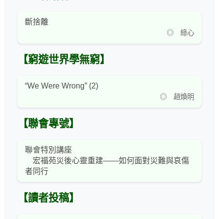
斷捨離
◎ 綠心
【窮遊世界學無窮】
“We Were Wrong” (2)
◎ 趙煥明
【聯會專號】
聯會特別講座
宏福苑災後心靈重建——如何面對災難與哀傷
者同行
【讀者投稿】