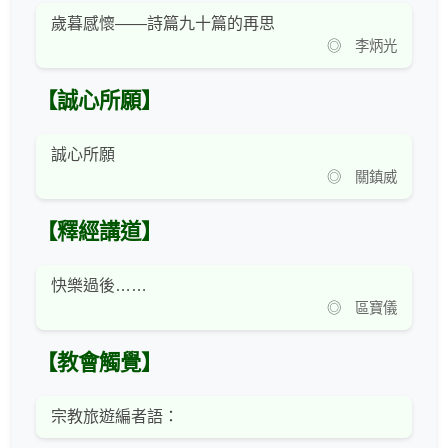
歲暮感懷——詩篇九十篇的再思
◎ 李炳光
【誠心所願】
誠心所願
◎ 關鎮威
【釋經講道】
快樂過後……
◎ 區寶儀
【教會觸覺】
宗教旅遊編者語：