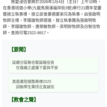
慈愛浸信會將於2026年1月4日（主日）上午10時，
在香港培道小學(九龍馬頭涌福祥街3號)舉行21週年堂慶
暨按立執事禮，按立該會蕭德康弟兄為執事。由張啟明
牧師主禮，李國雄牧師證道，按立執事團為張啟明牧
師、李國雄牧師、唐榮敏牧師、梁明財牧師及白智信牧
師。查詢可電2322-8817。
【要聞】
延續分區聯合聖誕報佳音
在傷痛之處播下愛與平安
真道書院頒獎典禮2025
訓勉學生秉持正直誠信
【教會之聲】