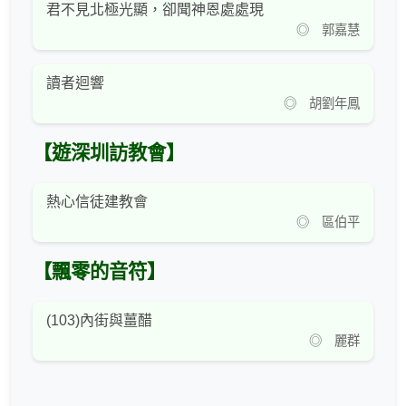
君不見北極光顯，卻聞神恩處處現
◎ 郭嘉慧
讀者迴響
◎ 胡劉年鳳
【遊深圳訪教會】
熱心信徒建教會
◎ 區伯平
【飄零的音符】
(103)內街與薑醋
◎ 麗群