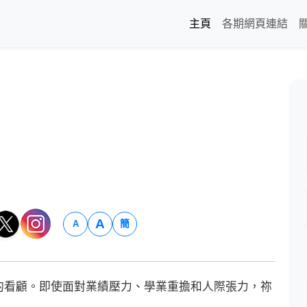
主頁
各期網頁連結
A
簡
A
看顧。即使面對業績壓力、學業重擔和人際張力，祢