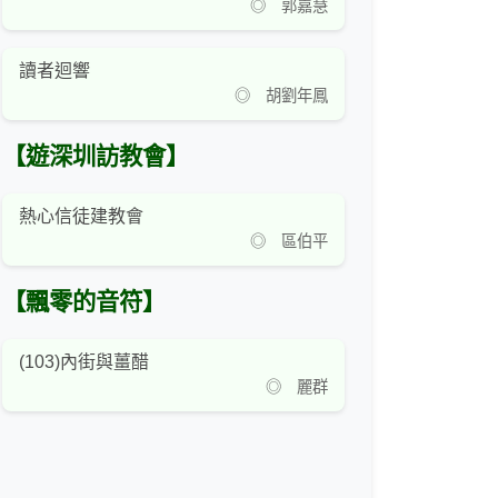
◎ 郭嘉慧
讀者迴響
◎ 胡劉年鳳
【遊深圳訪教會】
熱心信徒建教會
◎ 區伯平
【飄零的音符】
(103)內街與薑醋
◎ 麗群