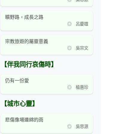
曠野路，成長之路
◎ 呂慶雄
宗教旅遊的屬靈意義
◎ 吳宗文
【伴我同行哀傷時】
仍有一份愛
◎ 植惠珍
【城市心靈】
悲傷像場連綿的雨
◎ 吳思源