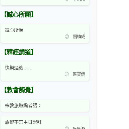
【誠心所願】
誠心所願
◎ 關鎮威
【釋經講道】
快樂過後……
◎ 區寶儀
【教會觸覺】
宗教旅遊編者語：
旅遊不忘主日崇拜
◎ 吳思源