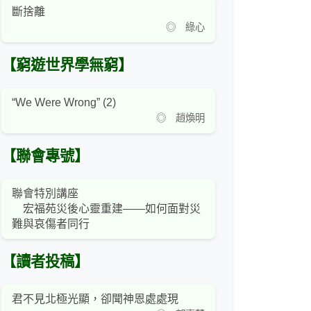
斷捨離
◎ 綠心
【窮遊世界學無窮】
“We Were Wrong” (2)
◎ 趙煥明
【聯會專號】
聯會特別講座
宏福苑災後心靈重建——如何面對災
難與哀傷者同行
【讀者投稿】
君不見北極光顯，卻聞神恩處處現