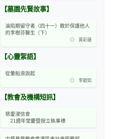
【墓園先賢故事】
淪陷期留守者（四十一）敢於保護他人
的李樹芬醫生（下）
◎ 黃彩蓮
【心靈絮語】
從暈船浪說起
◎ 李碧如
【教會及機構短訊】
慈愛浸信會
21週年堂慶暨按立執事禮
中華基督教會香港區會社會服務部