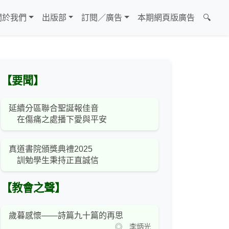
關於我們
出版部
訂閱／廣告
本期網頁版廣告
🔍
【要聞】
延續分區聯合聖誕報佳音
在傷痛之處播下愛與平安
真道書院頒獎典禮2025
訓勉學生秉持正直誠信
【教會之聲】
歲暮感懷——詩篇九十篇的再思
◎ 李炳光