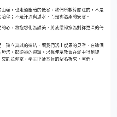
山嶺，也走過幽暗的低谷。我們所數算關注的，不是
的陪伴；不是汗流與淚水，而是祢溫柔的安慰。
的心，將抱怨化為讚美，將疲憊轉換為對祢更深的倚
，建立真誠的連結。讓我們活出感恩的見證，在這個
的燈塔，彰顯祢的榮耀。求祢使眾教會在愛中得到復
、交託並仰望，奉主耶穌基督的聖名祈求，阿們。