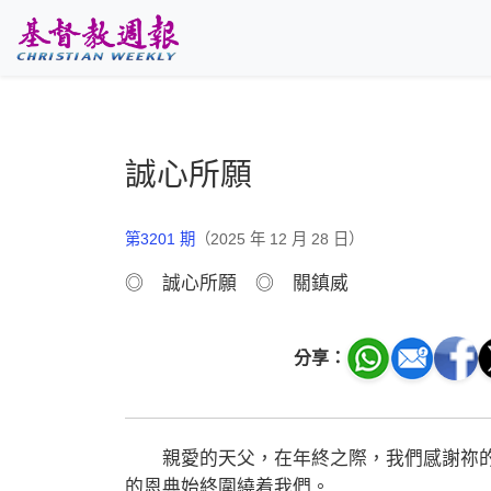
跳至主要內容
誠心所願
第3201 期
（2025 年 12 月 28 日）
◎ 誠心所願 ◎ 關鎮威
分享：
親愛的天父，在年終之際，我們感謝祢的
的恩典始終圍繞着我們。