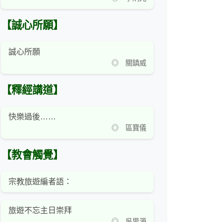
【誠心所願】
誠心所願
◎ 關鎮威
【釋經講道】
快樂過後……
◎ 區寶儀
【教會觸覺】
宗教旅遊編者語：
旅遊不忘主日崇拜
◎ 吳思源