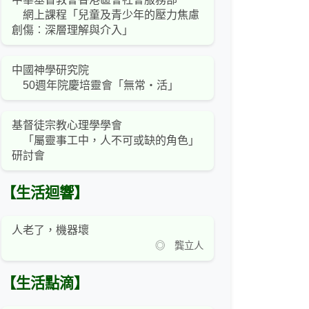
網上課程「兒童及青少年的壓力焦慮
創傷︰深層理解與介入」
中國神學研究院
50週年院慶培靈會「無常‧活」
基督徒宗教心理學學會
「屬靈事工中，人不可或缺的角色」
研討會
【生活迴響】
人老了，機器壞
◎ 龔立人
【生活點滴】