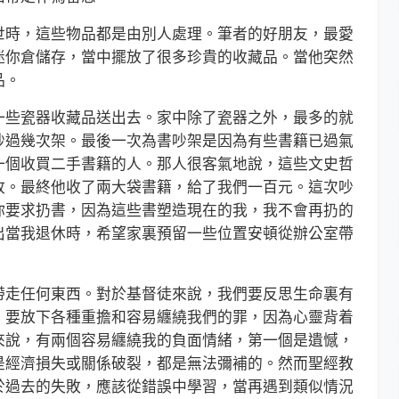
時，這些物品都是由別人處理。筆者的好朋友，最愛
迷你倉儲存，當中擺放了很多珍貴的收藏品。當他突然
品。
些瓷器收藏品送出去。家中除了瓷器之外，最多的就
吵過幾次架。最後一次為書吵架是因為有些書籍已過氣
一個收買二手書籍的人。那人很客氣地說，這些文史哲
收。最終他收了兩大袋書籍，給了我們一百元。這次吵
你要求扔書，因為這些書塑造現在的我，我不會再扔的
出當我退休時，希望家裏預留一些位置安頓從辦公室帶
走任何東西。對於基督徒來說，我們要反思生命裏有
，要放下各種重擔和容易纏繞我們的罪，因為心靈背着
來說，有兩個容易纏繞我的負面情緒，第一個是遺憾，
是經濟損失或關係破裂，都是無法彌補的。然而聖經教
於過去的失敗，應該從錯誤中學習，當再遇到類似情況