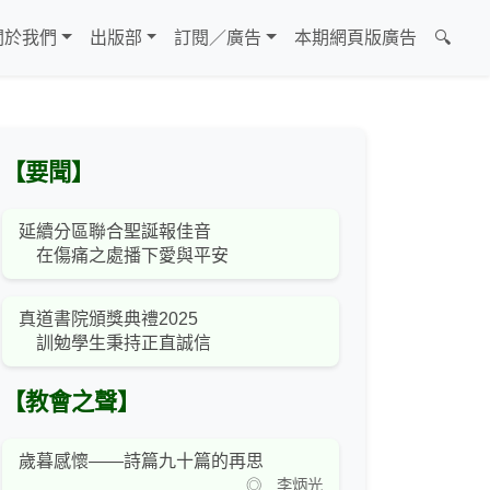
關於我們
出版部
訂閱／廣告
本期網頁版廣告
🔍
【要聞】
延續分區聯合聖誕報佳音
在傷痛之處播下愛與平安
真道書院頒獎典禮2025
訓勉學生秉持正直誠信
【教會之聲】
歲暮感懷——詩篇九十篇的再思
◎ 李炳光