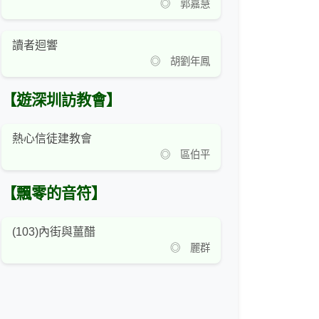
◎ 郭嘉慧
讀者迴響
◎ 胡劉年鳳
【遊深圳訪教會】
熱心信徒建教會
◎ 區伯平
【飄零的音符】
(103)內街與薑醋
◎ 麗群