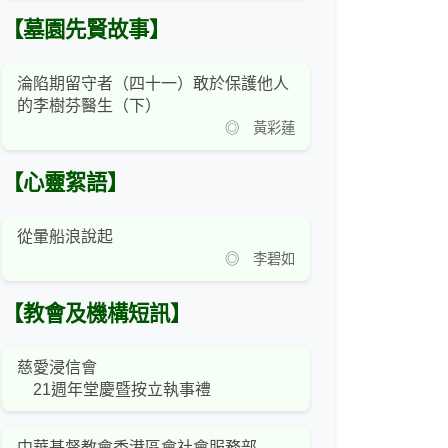
【墓園先賢故事】
淪陷期留守者（四十一）敢於保護他人
的李樹芬醫生（下）
◎ 黃彩蓮
【心靈絮語】
從暈船浪說起
◎ 李碧如
【教會及機構短訊】
慈愛浸信會
21週年堂慶暨按立執事禮
中華基督教會香港區會社會服務部