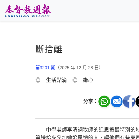
跳至主要內容
斷捨離
第3201 期
（2025 年 12 月 28 日）
◎ 生活點滴 ◎ 綠心
分享：
中學老師李清詞牧師的追思禮最特別的地方
等送給來參加她追思禮的人，讓他們有些東