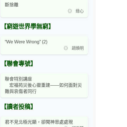
斷捨離
◎ 綠心
【窮遊世界學無窮】
“We Were Wrong” (2)
◎ 趙煥明
【聯會專號】
聯會特別講座
宏福苑災後心靈重建——如何面對災
難與哀傷者同行
【讀者投稿】
君不見北極光顯，卻聞神恩處處現