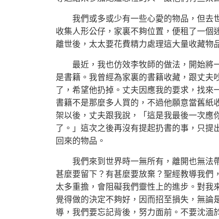
我們或多或少有一些心愛的物品，但去世
收集人形公仔，家裏不夠位置，便租了一個
離世後，太太要花費精力處理這大量收藏物
最近，我也仿效李牧師的做法，開始將一
是書籍。我曾經為家裏的書籍收藏，跟丈夫
了，希望他扔掉。丈夫因應我的要求，找來
書籍不是那麼多人買的，不過他願意當舊紙
架以後，丈夫跟我說，「這是我最後一次應
了。」這次之後再沒有提起扔書的事，只提
回來的物品。
我們來到世界時一無所有，離開也無法帶
甚麼要留下？有甚麼要放棄？聖經教導我們
太多重擔，會阻礙我們靈性上的進步。對我
覺得做的決定不夠好，因而招至損失，無論
導，我們要忘記背後，努力面前。不要沈湎