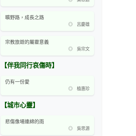
曠野路，成長之路
◎ 呂慶雄
宗教旅遊的屬靈意義
◎ 吳宗文
【伴我同行哀傷時】
仍有一份愛
◎ 植惠珍
【城市心靈】
悲傷像場連綿的雨
◎ 吳思源