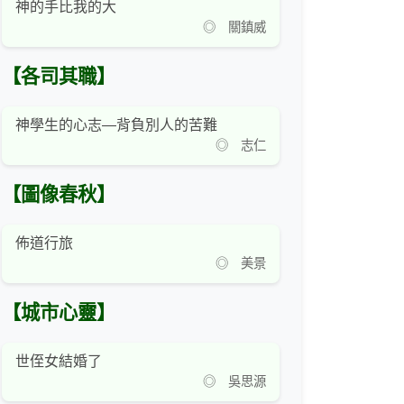
神的手比我的大
◎ 關鎮威
【各司其職】
神學生的心志―背負別人的苦難
◎ 志仁
【圖像春秋】
佈道行旅
◎ 美景
【城市心靈】
世侄女結婚了
◎ 吳思源