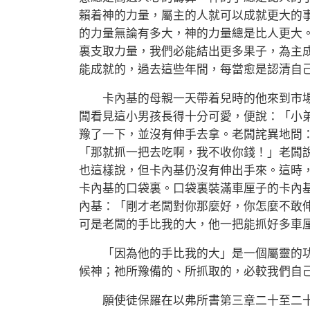
賴着神的力量，屬主的人就可以成就更大的
的力量無論有多大，神的力量總是比人更大
裏支取力量，我們必能結出更多果子，為主
能成就的，過去這些年間，每當愈是認清自
卡內基的母親一天帶着兒時的他來到市場
闆看見這小男孩長得十分可愛，便說：「小
豫了一下，並沒有伸手去拿。老闆詫異地問
「那就抓一把去吃啊，我不收你錢！」老闆
也這樣說，但卡內基仍沒有伸出手來。這時
卡內基的口袋裏。口袋裏裝滿車厘子的卡內
內基：「剛才老闆對你那麼好，你怎麼不敢
可是老闆的手比我的大，他一把能抓好多車
「因為他的手比我的大」是一個屬靈的功
候神；祂所豫備的、所抓取的，必較我們自
願使徒保羅在以弗所書第三章二十至二十