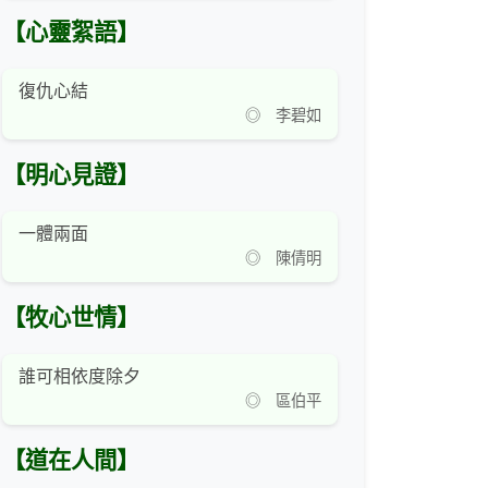
【心靈絮語】
復仇心結
◎ 李碧如
【明心見證】
一體兩面
◎ 陳倩明
【牧心世情】
誰可相依度除夕
◎ 區伯平
【道在人間】