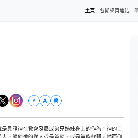
主頁
各期網頁連結
A
簡
A
是見證神在教會發展或弟兄姊妹身上的作為：神的旨
手大。縱使祂的僕人或是貧窮、或是無能軟弱，然而仰