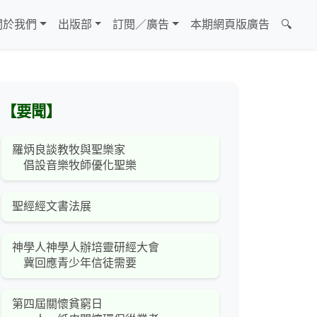
關於我們
出版部
訂閱／廣告
本期網頁版廣告
🔍
【要聞】
羅炳良談教牧與聖樂家
倡設音樂牧師優化聖樂
聖經經文書法展
神學人神學人辦培靈研經大會
冀回應青少年信徒需要
第四屆關懷貧窮日