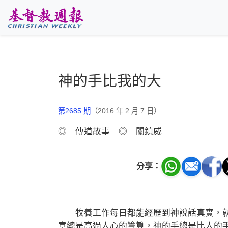
跳至主要內容
神的手比我的大
第2685 期
（2016 年 2 月 7 日）
◎ 傳道故事 ◎ 關鎮威
分享：
牧養工作每日都能經歷到神說話真實，就
意總是高過人心的籌算，神的手總是比人的