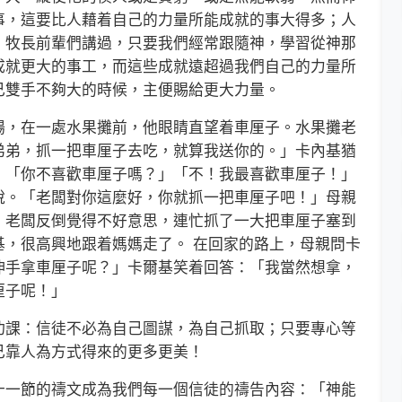
事，這要比人藉着自己的力量所能成就的事大得多；人
。牧長前輩們講過，只要我們經常跟隨神，學習從神那
成就更大的事工，而這些成就遠超過我們自己的力量所
己雙手不夠大的時候，主便賜給更大力量。
，在一處水果攤前，他眼睛直望着車厘子。水果攤老
弟弟，抓一把車厘子去吃，就算我送你的。」卡內基猶
：「你不喜歡車厘子嗎？」「不！我最喜歡車厘子！」
說。「老闆對你這麼好，你就抓一把車厘子吧！」母親
，老闆反倒覺得不好意思，連忙抓了一大把車厘子塞到
基，很高興地跟着媽媽走了。 在回家的路上，母親問卡
伸手拿車厘子呢？」卡爾基笑着回答：「我當然想拿，
厘子呢！」
課：信徒不必為自己圖謀，為自己抓取；只要專心等
己靠人為方式得來的更多更美！
一節的禱文成為我們每一個信徒的禱告內容：「神能