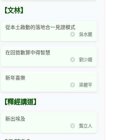
【文林】
從本土啟動的落地合一見證模式
◎ 吳水麗
在回首數算中得智慧
◎ 劉少媚
新年喜樂
◎ 梁麗平
【釋經講道】
新出埃及
◎ 龔立人