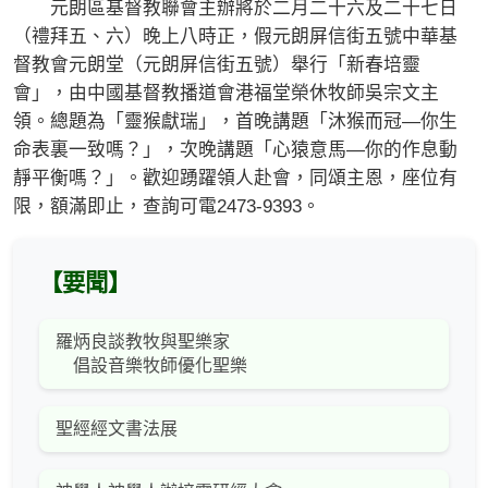
元朗區基督教聯會主辦將於二月二十六及二十七日
（禮拜五、六）晚上八時正，假元朗屏信街五號中華基
督教會元朗堂（元朗屏信街五號）舉行「新春培靈
會」，由中國基督教播道會港福堂榮休牧師吳宗文主
領。總題為「靈猴獻瑞」，首晚講題「沐猴而冠—你生
命表裏一致嗎？」，次晚講題「心猿意馬—你的作息動
靜平衡嗎？」。歡迎踴躍領人赴會，同頌主恩，座位有
限，額滿即止，查詢可電2473-9393。
【要聞】
羅炳良談教牧與聖樂家
倡設音樂牧師優化聖樂
聖經經文書法展