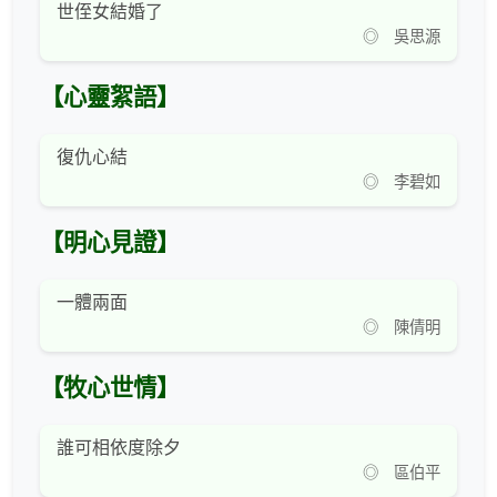
世侄女結婚了
◎ 吳思源
【心靈絮語】
復仇心結
◎ 李碧如
【明心見證】
一體兩面
◎ 陳倩明
【牧心世情】
誰可相依度除夕
◎ 區伯平