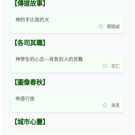
【傳道故事】
神的手比我的大
◎ 關鎮威
【各司其職】
神學生的心志―背負別人的苦難
◎ 志仁
【圖像春秋】
佈道行旅
◎ 美景
【城市心靈】