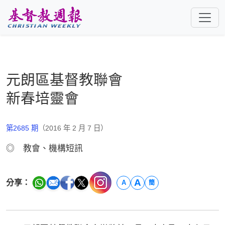
跳至主要內容
元朗區基督教聯會
新春培靈會
第2685 期
（2016 年 2 月 7 日）
◎ 教會、機構短訊
A
分享：
A
簡