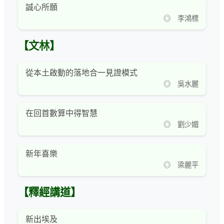
誠心所願
◎ 李鴻標
【文林】
從本土啟動的落地合一見證模式
◎ 吳水麗
在回首數算中得智慧
◎ 劉少媚
新年喜樂
◎ 梁麗平
【釋經講道】
新出埃及