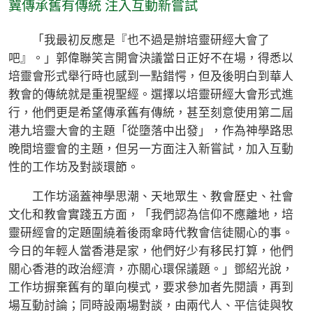
冀傳承舊有傳統 注入互動新嘗試
「我最初反應是『也不過是辦培靈研經大會了
吧』。」郭偉聯笑言開會決議當日正好不在場，得悉以
培靈會形式舉行時也感到一點錯愕，但及後明白到華人
教會的傳統就是重視聖經。選擇以培靈研經大會形式進
行，他們更是希望傳承舊有傳統，甚至刻意使用第二屆
港九培靈大會的主題「從墮落中出發」，作為神學路思
晚間培靈會的主題，但另一方面注入新嘗試，加入互動
性的工作坊及對談環節。
工作坊涵蓋神學思潮、天地眾生、教會歷史、社會
文化和教會實踐五方面，「我們認為信仰不應離地，培
靈研經會的定題圍繞着後雨傘時代教會信徒關心的事。
今日的年輕人當香港是家，他們好少有移民打算，他們
關心香港的政治經濟，亦關心環保議題。」鄧紹光說，
工作坊摒棄舊有的單向模式，要求參加者先閱讀，再到
場互動討論；同時設兩場對談，由兩代人、平信徒與牧