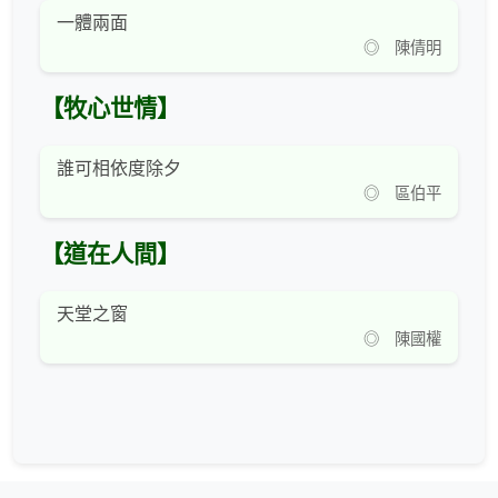
一體兩面
◎ 陳倩明
【牧心世情】
誰可相依度除夕
◎ 區伯平
【道在人間】
天堂之窗
◎ 陳國權