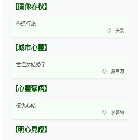
【圖像春秋】
佈道行旅
◎ 美景
【城市心靈】
世侄女結婚了
◎ 吳思源
【心靈絮語】
復仇心結
◎ 李碧如
【明心見證】