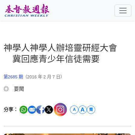
跳至主要內容
神學人神學人辦培靈研經大會
冀回應青少年信徒需要
第2685 期
（2016 年 2 月 7 日）
◎ 要聞
A
分享：
A
簡