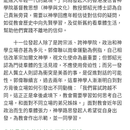
能進入年輕一代的處境。」同為發起人的香港浸信會神
學院基督教思想（神學與文化）教授鄧紹光博士認為自
己責無旁貸，需要以神學回應年輕信徒對信仰的疑問，
如從教會歷史中向先賢學習，及從新舊約看羣體生活，
幫助他們實踐不離地的信仰。
十一位發起人除了是跨宗派、跨神學院，政治和神
學立場亦甚為多元。郭偉聯以雨傘運動為例指，自己相
信改革宗加爾文神學，視文化使命為最重要；但鄧紹光
認為門徒羣體的生活見證，不應使用脅迫性；而另一發
起人龔立人則認為衝突是美善的事，是促進對話的可能
性。郭偉聯續言，過去兩年，這羣神學人漸漸明白到對
方背後立場如何引發出不同動機：「我們嘗試跨越不
同，這正正是傘後處境下，教會需要學習如何思考自己
立場，和面對不同立場的弟兄姊妹。」面對教會近年因
政治而生的羣體張力，神學路思發起人希望從自身出
發，為教會作出示範，並一同學習。