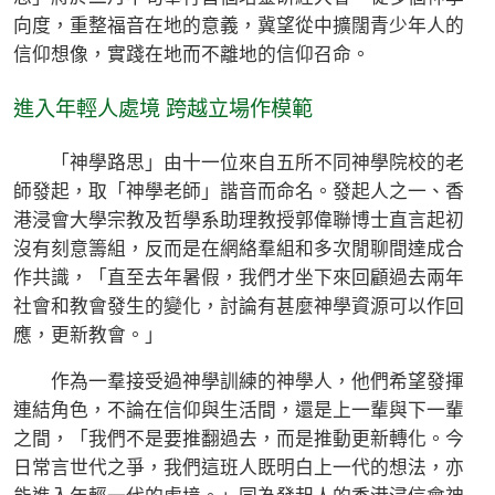
向度，重整福音在地的意義，冀望從中擴闊青少年人的
信仰想像，實踐在地而不離地的信仰召命。
進入年輕人處境 跨越立場作模範
「神學路思」由十一位來自五所不同神學院校的老
師發起，取「神學老師」諧音而命名。發起人之一、香
港浸會大學宗教及哲學系助理教授郭偉聯博士直言起初
沒有刻意籌組，反而是在網絡羣組和多次閒聊間達成合
作共識，「直至去年暑假，我們才坐下來回顧過去兩年
社會和教會發生的變化，討論有甚麼神學資源可以作回
應，更新教會。」
作為一羣接受過神學訓練的神學人，他們希望發揮
連結角色，不論在信仰與生活間，還是上一輩與下一輩
之間，「我們不是要推翻過去，而是推動更新轉化。今
日常言世代之爭，我們這班人既明白上一代的想法，亦