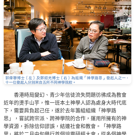
香港時局變幻、青少年信徒流失問題彷彿成為教會
近年的燙手山芋，惟一班本土神學人認為處身大時代底
下，需要肩負起己任，遂於去年籌組組織「神學路
思」，嘗試跨宗派、跨神學院的合作，運用所擁有的神
學資源，拆除信仰謬誤，結連社會和教會。「神學路
思」將於二月中旬舉行首個培靈研經大會，從多個神學