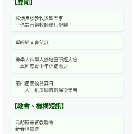
【要聞】
羅炳良談教牧與聖樂家
倡設音樂牧師優化聖樂
聖經經文書法展
神學人神學人辦培靈研經大會
冀回應青少年信徒需要
第四屆關懷貧窮日
一人一紙皮關懷環保從業者
【教會、機構短訊】
元朗區基督教聯會
新春培靈會