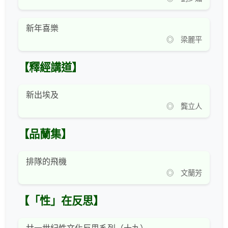
新年喜樂
◎ 梁麗平
【釋經講道】
新出埃及
◎ 龔立人
【品蘭集】
排隊的飛機
◎ 文蘭芳
【「性」在反思】