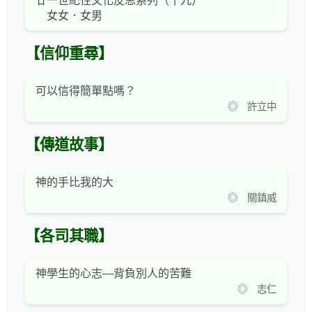
廿一世紀性文化反思系列（十九）
女女．女男
【信仰重尋】
可以信得簡單點嗎？
◎ 許立中
【傳道故事】
神的手比我的大
◎ 關鎮威
【各司其職】
神學生的心志―背負別人的苦難
◎ 志仁