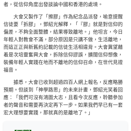
者，從信仰角度出發談論中國和香港的處境。
大會又製作了「擦膠」作為紀念品派發，喻意提醒
信徒要「拆膠」，鄧紹光解釋，「『膠』就是對信仰的
偏差，不夠全面整體，結果導致離地。」他坦言，今日
年輕人對教會不滿，部分原因是只講不做，生活離地，
而這正正與新舊約記載的信徒生活相違背。大會冀望藉
着是次培靈奮興大會，拆除信仰謬誤，擴闊信仰想像，
裝備年輕人實踐在地而不離地的信仰召命，在世代見證
福音。
據悉，大會已收到超過四百人網上報名，反應略勝
預期。但談到「神學路思」的未來計畫，鄧紹光笑着回
應：「我們可沒有鴻圖大志，且看今次反應，聆聽參加
者的聲音和需要再決定再下一步。如果我們早已有一套
宏大理想要實踐，那就真的是離地了。」