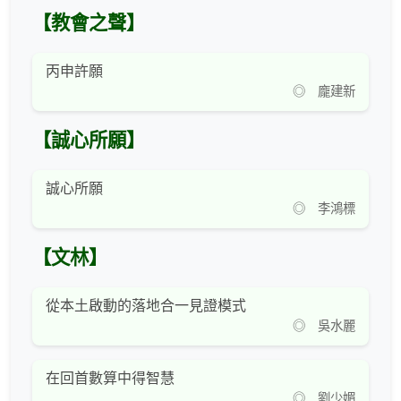
【教會之聲】
丙申許願
◎ 龐建新
【誠心所願】
誠心所願
◎ 李鴻標
【文林】
從本土啟動的落地合一見證模式
◎ 吳水麗
在回首數算中得智慧
◎ 劉少媚