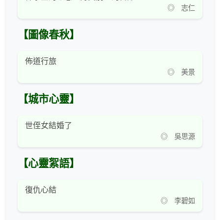
◎ 志仁
【圖像春秋】
佈道行旅
◎ 美景
【城市心靈】
世侄女結婚了
◎ 吳思源
【心靈絮語】
復仇心結
◎ 李碧如