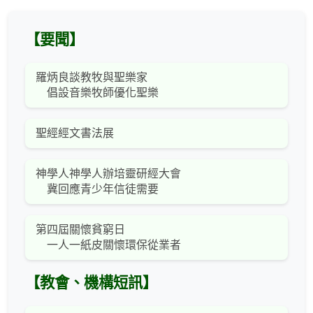
【要聞】
羅炳良談教牧與聖樂家
倡設音樂牧師優化聖樂
聖經經文書法展
神學人神學人辦培靈研經大會
冀回應青少年信徒需要
第四屆關懷貧窮日
一人一紙皮關懷環保從業者
【教會、機構短訊】