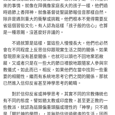
來的事情。就像在拜偶像家庭長大的孩子一樣，他們過
時過節上香拜神，就像基督徒聖誕節報佳音那樣自然。
除非是遇到重大的衝擊或挑戰，他們根本不覺得需要反
省這個習俗文化。有人認為這樣「孩子般的信心」也算
是一種恩賜，沒甚麼好非議的。
不過就算是這樣，當這些人慢慢長大，他們也必然
會在不同程度上反思信仰跟現實生活之間的關係。如果
發現原來沒有甚麼關係，也就可以頭也不回地棄若敝
屣，又或者只是在一些大的節日禮貌地跟隨家人參與宗
教儀式。如此而已。相反，如果他們在當中找到一些重
要的相關性，繼而有系統地思考它們之間的關係，那就
已然進入信仰反省甚至神學思考的範疇。
對於信仰反省或神學思考，其實不同的宗教傳統也
有不同的態度。譬如猶太教或印度教，甚至更正教的一
些教派，就認為這類偏重頭腦或理性的「神學」只不過
是「關於神的學問」，並無助信徒過敬虔的生活，因而