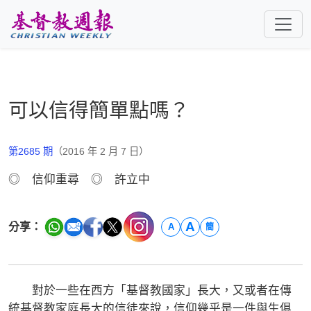
跳至主要內容
可以信得簡單點嗎？
第2685 期
（2016 年 2 月 7 日）
◎ 信仰重尋 ◎ 許立中
A
分享：
A
簡
對於一些在西方「基督教國家」長大，又或者在傳
統基督教家庭長大的信徒來說，信仰幾乎是一件與生俱