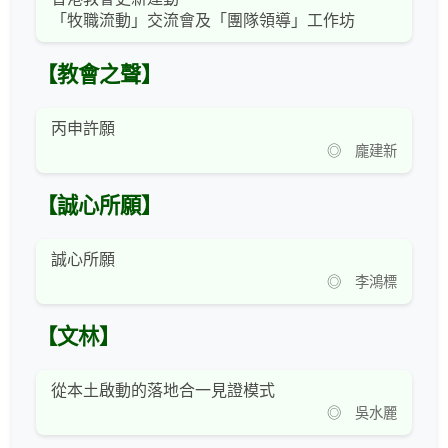
「牧職流動」交流會及「團隊領導」工作坊
【教會之聲】
丙申許願
◎ 龐建新
【誠心所願】
誠心所願
◎ 李鴻標
【文林】
從本土啟動的落地合一見證模式
◎ 吳水麗