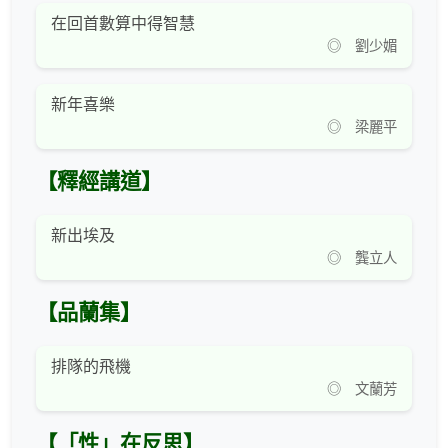
在回首數算中得智慧
◎ 劉少媚
新年喜樂
◎ 梁麗平
【釋經講道】
新出埃及
◎ 龔立人
【品蘭集】
排隊的飛機
◎ 文蘭芳
【「性」在反思】