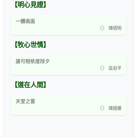
【明心見證】
一體兩面
◎ 陳倩明
【牧心世情】
誰可相依度除夕
◎ 區伯平
【道在人間】
天堂之窗
◎ 陳國權