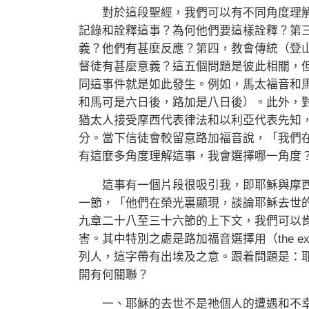
對於這段聖經，我們可以有不同角度理解
記錄和詮釋這事？為何他們要這樣詮釋？第
義？他們有甚麼反應？第四，教會傳統（登
督徒有甚麼意義？這五個問題是彼此相關，
同這事件就是如此發生。例如，馬太福音和
和馬可是六日後，路加是八日後）。此外，
猶太人接受摩西代表律法和以利亞代表先知
分。當下信徒會較留意路加福音說，「我們
有這麼多角度理解這事，我會選擇哪一角度
這事有一個片段很吸引我，即耶穌與摩西
一節，「他們在榮光裏顯現，談論耶穌去世
九章二十八至三十六節的上下文，我們可以
害。其中特別之處是路加福音選擇用（the e
列人，這字帶有出埃及之意。跟着問題是：
開有何關聯？
一、耶穌的去世不是祂個人的遭遇和不幸