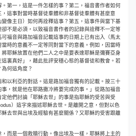
。第一，這是一件怎樣的事？第二，福音書作者如何
三，這事對當時基督徒羣體和非基督徒羣體有甚麼意
山變像主日）如何再詮釋這事？第五，這事件與當下基
但卻不是必須，以致福音書作者的記錄與詮釋不一定等
馬可福音與路加福音記載這事的日期上已有出入（馬太
對當時的意義不一定等同對當下的意義。例如，因當時
，將耶穌放置在他們二人之中是要表達耶穌是彌賽亞身
在這裏真好」，藉此批評安穩心態的基督徒和教會。若
？為何這角度？
和以利亞的對話。這是路加福音獨有的記載。按三十
的事，就是他在耶路撒冷將要完成的事。」從路加福音
肯定他們討論「耶穌去世」的事是指耶穌的受苦與受
xodus）這字來描述耶穌去世。是離開之意，但對以色
耶穌去世與出埃及經驗有甚麼關係？又耶穌的受害跟離
，而是一個救贖行動。像出埃及一樣，耶穌將上主的