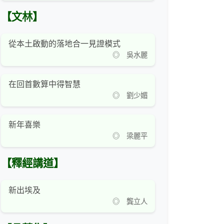
【文林】
從本土啟動的落地合一見證模式
◎ 吳水麗
在回首數算中得智慧
◎ 劉少媚
新年喜樂
◎ 梁麗平
【釋經講道】
新出埃及
◎ 龔立人