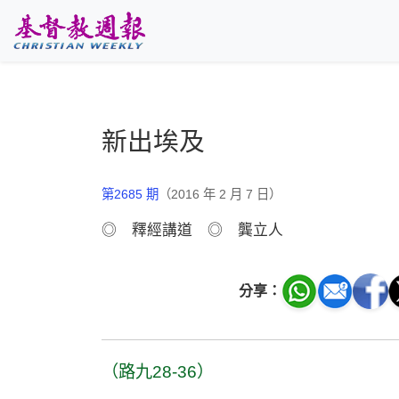
跳至主要內容
新出埃及
第2685 期
（2016 年 2 月 7 日）
◎ 釋經講道 ◎ 龔立人
分享：
（路九28-36）