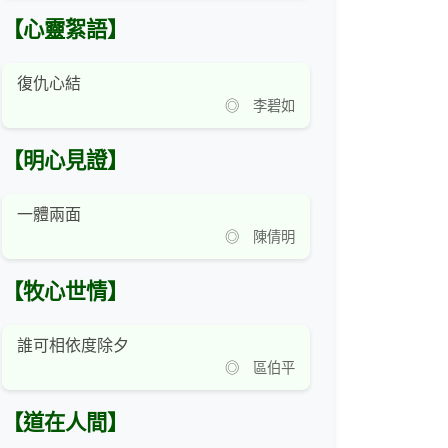
【心靈絮語】
復仇心結
◎ 李碧如
【明心見證】
一體兩面
◎ 陳倩明
【牧心世情】
誰可相依度除夕
◎ 區伯平
【道在人間】