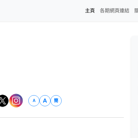
主頁
各期網頁連結
A
簡
A