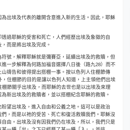
為出埃及代表的離開含意進入新的生活。因此，耶穌
透過耶穌的受害和死亡，人們經歷出埃及象徵的自
及，而是將出埃及完成。
符號，解釋耶穌就是彌賽亞，延續出埃及的救贖，但
進一步解釋為何路加福音選擇八日後（路九28）而不
上山禱告和彼得提出搭棚一事。按以色列人住棚節傳
外，住棚節的目的是讓以色列人知道，上主領他們出埃
住棚節關乎出埃及，而耶穌的去世也是以出埃及來理
成為新出埃及的救贖者，並以搭棚紀念耶穌的救贖。
盼望出埃及，進入自由和公義之地。這可以是政治
我們，而是以祂的受苦、死亡和復活救贖我們。耶穌沒
與自由。出埃及沒有因我們仍在埃及，所以，我們只是
有某一種「出」之下已經歷了某一種「入」，並這