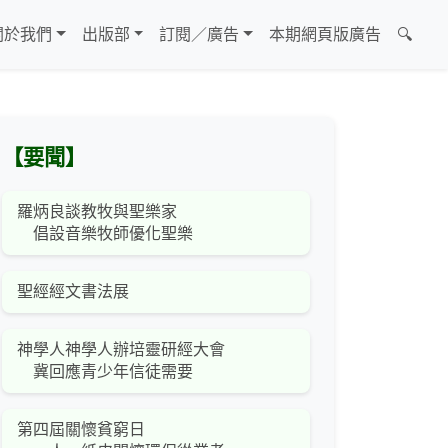
關於我們
出版部
訂閱／廣告
本期網頁版廣告
🔍
【要聞】
羅炳良談教牧與聖樂家
倡設音樂牧師優化聖樂
聖經經文書法展
神學人神學人辦培靈研經大會
冀回應青少年信徒需要
第四屆關懷貧窮日