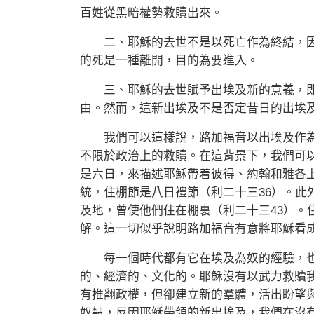
百姓從黑暗權勢救贖出來。
二、耶穌的去世不是以死亡作為終結，因
的死是一種離開，目的為要進入。
三、耶穌的去世賦予出埃及新的意義，即
由。然而，這新出埃及不是否定昔日的出埃
我們可以這樣說，路加福音以出埃及作為
不限於政治上的救贖。在這背景下，我們可以
是六日，來描述耶穌帶着彼得、約翰和雅各
統，住棚節是八日禮節（利二十三36）。此
及地，曾使他們住在棚裏（利二十三43）。
解。這一切似乎說明路加福音有意將耶穌看
每一個時代都有它在埃及為奴的經驗，也
的、經濟的、文化的。耶穌沒有以武力救贖
有推翻政權，但卻建立新的羣體，活出盼望
奴隸，反因耶穌帶領的新出埃及，我們在沒