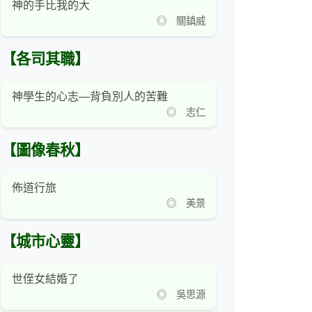
神的手比我的大
◎ 關鎮威
【各司其職】
神學生的心志―背負別人的苦難
◎ 志仁
【圖像春秋】
佈道行旅
◎ 美景
【城市心靈】
世侄女結婚了
◎ 吳思源