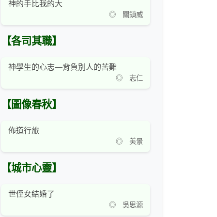
神的手比我的大
◎ 關鎮威
【各司其職】
神學生的心志―背負別人的苦難
◎ 志仁
【圖像春秋】
佈道行旅
◎ 美景
【城市心靈】
世侄女結婚了
◎ 吳思源