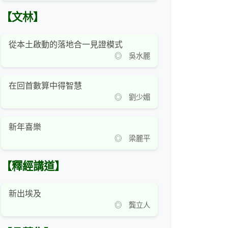
【文林】
從本土啟動的落地合一見證模式
◎ 吳水麗
在回首數算中得智慧
◎ 劉少媚
新年喜樂
◎ 梁麗平
【釋經講道】
新出埃及
◎ 龔立人