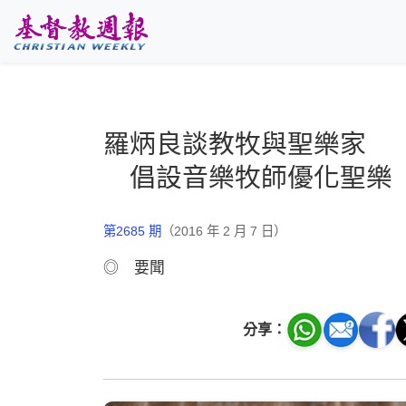
跳至主要內容
羅炳良談教牧與聖樂家
倡設音樂牧師優化聖樂
第2685 期
（2016 年 2 月 7 日）
◎ 要聞
分享：