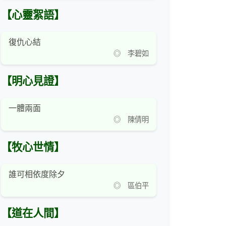
【心靈絮語】
復仇心結
◎ 李碧如
【明心見證】
一體兩面
◎ 陳倩明
【牧心世情】
誰可相依度除夕
◎ 區伯平
【道在人間】