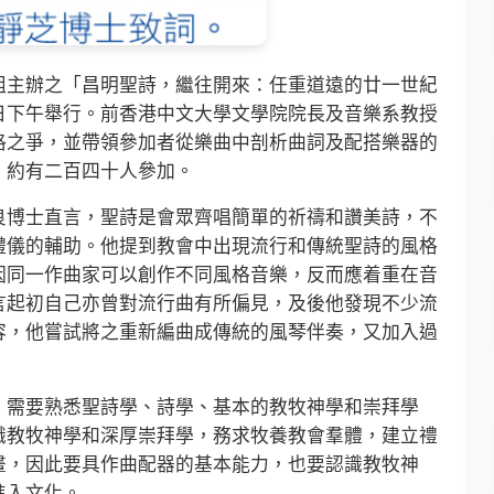
主辦之「昌明聖詩，繼往開來：任重道遠的廿一世紀
日下午舉行。前香港中文大學文學院院長及音樂系教授
格之爭，並帶領參加者從樂曲中剖析曲詞及配搭樂器的
，約有二百四十人參加。
博士直言，聖詩是會眾齊唱簡單的祈禱和讚美詩，不
禮儀的輔助。他提到教會中出現流行和傳統聖詩的風格
因同一作曲家可以創作不同風格音樂，反而應着重在音
言起初自己亦曾對流行曲有所偏見，及後他發現不少流
容，他嘗試將之重新編曲成傳統的風琴伴奏，又加入過
需要熟悉聖詩學、詩學、基本的教牧神學和崇拜學
識教牧神學和深厚崇拜學，務求牧養教會羣體，建立禮
畫，因此要具作曲配器的基本能力，也要認識教牧神
進入文化。