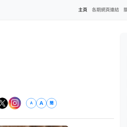
主頁
各期網頁連結
A
簡
A