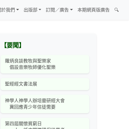
關於我們
出版部
訂閱／廣告
本期網頁版廣告
🔍
【要聞】
羅炳良談教牧與聖樂家
倡設音樂牧師優化聖樂
聖經經文書法展
神學人神學人辦培靈研經大會
冀回應青少年信徒需要
第四屆關懷貧窮日