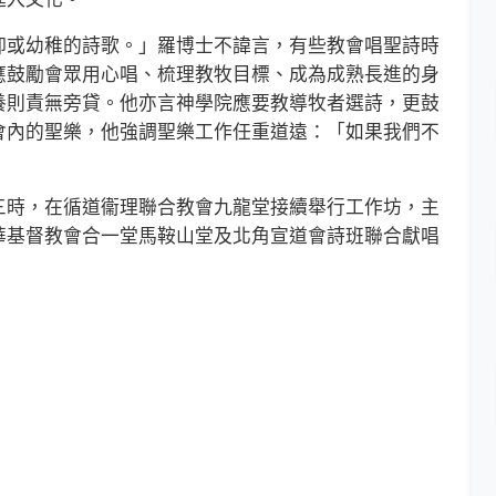
或幼稚的詩歌。」羅博士不諱言，有些教會唱聖詩時
應鼓勵會眾用心唱、梳理教牧目標、成為成熟長進的身
養則責無旁貸。他亦言神學院應要教導牧者選詩，更鼓
會內的聖樂，他強調聖樂工作任重道遠：「如果我們不
時，在循道衞理聯合教會九龍堂接續舉行工作坊，主
華基督教會合一堂馬鞍山堂及北角宣道會詩班聯合獻唱