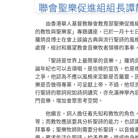
由香港華人基督教聯會教育部聖樂促進組
的教牧與聖樂家」專題講座，已於一月十七
羅炳良博士在會上談論古典與流行聖詩的風
處理，檢討和展望教會音樂牧者領導的事奉
「聖詩是世界上最簡單的音樂。」羅炳良
論年紀也可以去頌唱，是信條的宣告，也是
之爭，他認為不應以風格來定斷是否屬靈，
樂是否做得專業，可呈獻上帝。不過，他坦
行聖詩的歌詞宛如詩詞講究，亦充滿神學內
門音樂，增加會眾思考空間。
他續言，詞人擔任着先知和教牧的角色，
等；而教牧應該要具分析聖詩的能力，也認
拜事奉；聖樂牧師則需要分析聖詩，以音繪
學，務求能活化聖詩，給予意義，道成肉身