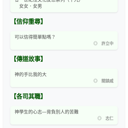
女女．女男
【信仰重尋】
可以信得簡單點嗎？
◎ 許立中
【傳道故事】
神的手比我的大
◎ 關鎮威
【各司其職】
神學生的心志―背負別人的苦難
◎ 志仁