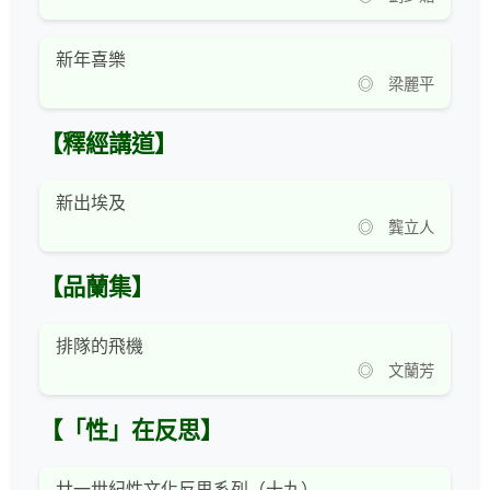
新年喜樂
◎ 梁麗平
【釋經講道】
新出埃及
◎ 龔立人
【品蘭集】
排隊的飛機
◎ 文蘭芳
【「性」在反思】
廿一世紀性文化反思系列（十九）