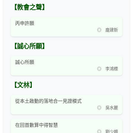
【教會之聲】
丙申許願
◎ 龐建新
【誠心所願】
誠心所願
◎ 李鴻標
【文林】
從本土啟動的落地合一見證模式
◎ 吳水麗
在回首數算中得智慧
◎ 劉少媚