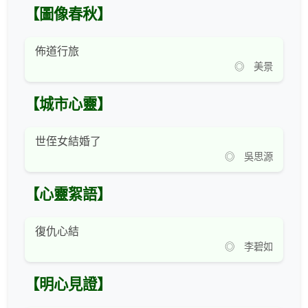
【圖像春秋】
佈道行旅
◎ 美景
【城市心靈】
世侄女結婚了
◎ 吳思源
【心靈絮語】
復仇心結
◎ 李碧如
【明心見證】