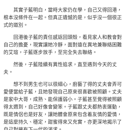
其實子藍明白，當時大家仍在學，自己又得回港，
根本沒條件在一起。但真正遺憾的是，似乎沒一個很正
式的道別。
回港後子藍的責任感返回頭殼，看見家人和教會對
自己的擔憂，現實讓她冷靜，面對遠在異地兼聯絡困難
的艾瑄，子藍逐步放手，至完全失去聯絡。
然後，子藍陸續有異性追求，直至遇到今天的丈
夫。
想不到男生也可以很細心，廚藝了得的丈夫會弄可
愛便當給子藍，且她發現自己原來很喜歡被照顧。丈夫
是家中大哥，成熟、能保護弱小。子藍甚至覺得被照顧
得太週到，自己好像會變笨。子藍跟丈夫都熱衷運動，
既是情侶也是好友，讓她體會原來包含着友情的愛情，
是這麼持久、穩定，甜蜜得來又充實，亦更深地揭示了
自己對擁有下一代的渴求。