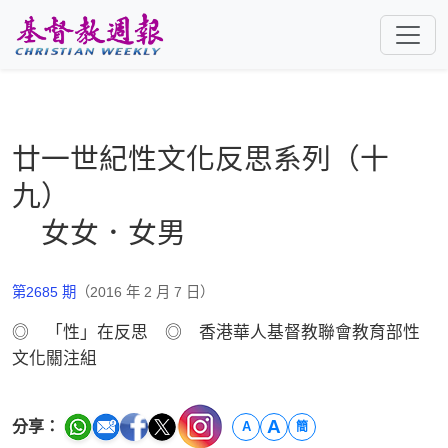
跳至主要內容
廿一世紀性文化反思系列（十
九）
女女．女男
第2685 期
（2016 年 2 月 7 日）
◎ 「性」在反思 ◎ 香港華人基督教聯會教育部性
文化關注組
A
分享：
A
簡