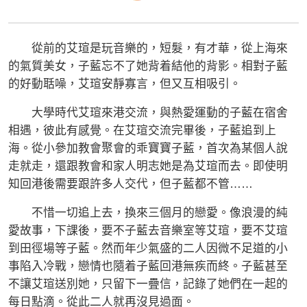
從前的艾瑄是玩音樂的，短髮，有才華，從上海來
的氣質美女，子藍忘不了她背着結他的背影。相對子藍
的好動聒噪，艾瑄安靜寡言，但又互相吸引。
大學時代艾瑄來港交流，與熱愛運動的子藍在宿舍
相遇，彼此有感覺。在艾瑄交流完畢後，子藍追到上
海。從小參加教會聚會的乖寶寶子藍，首次為某個人說
走就走，還跟教會和家人明志她是為艾瑄而去。即使明
知回港後需要跟許多人交代，但子藍都不管……
不惜一切追上去，換來三個月的戀愛。像浪漫的純
愛故事，下課後，要不子藍去音樂室等艾瑄，要不艾瑄
到田徑場等子藍。然而年少氣盛的二人因微不足道的小
事陷入冷戰，戀情也隨着子藍回港無疾而終。子藍甚至
不讓艾瑄送別她，只留下一疊信，記錄了她們在一起的
每日點滴。從此二人就再沒見過面。