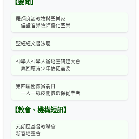
【要聞】
羅炳良談教牧與聖樂家
倡設音樂牧師優化聖樂
聖經經文書法展
神學人神學人辦培靈研經大會
冀回應青少年信徒需要
第四屆關懷貧窮日
一人一紙皮關懷環保從業者
【教會、機構短訊】
元朗區基督教聯會
新春培靈會