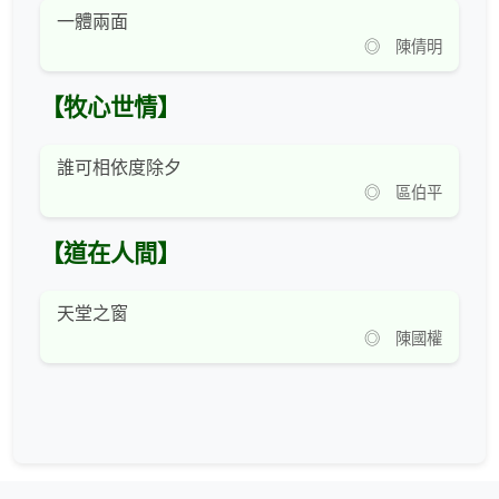
一體兩面
◎ 陳倩明
【牧心世情】
誰可相依度除夕
◎ 區伯平
【道在人間】
天堂之窗
◎ 陳國權