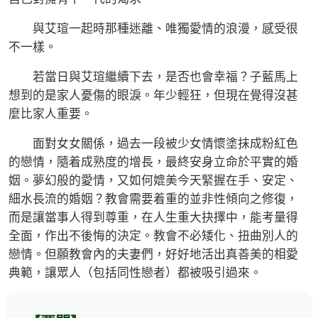
與艾瑄一起時那種迷離、唯獨愛情的浪漫，感受很
不一樣。
若當日與艾瑄繼續下去，是否也會幸福？子藍馬上
想到的是家人憂傷的眼淚。年少輕狂，但現在覺得沒甚
麼比家人重要。
面對女女關係，過去一段被少女情懷塗抹成粉紅色
的戀情，隨着成熟度的增長，最終安身立命於平實的婚
姻。夢幻般的愛情，又如何媲美今天緊握在手、安定、
細水長流的婚姻？教會需要着重的並非性傾向之修復，
而是讓當事人得到尊重，在人生重大抉擇中，能考量得
全面，作出不後悔的決定。教會不必矮化、扭曲別人的
戀情。但願教會內的夫妻們，好好地活出真善美的相愛
典範，讓眾人（包括同性戀者）都被吸引過來。