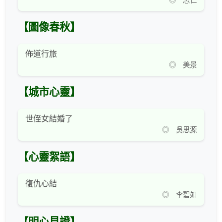
◎ 志仁
【圖像春秋】
佈道行旅
◎ 美景
【城市心靈】
世侄女結婚了
◎ 吳思源
【心靈絮語】
復仇心結
◎ 李碧如