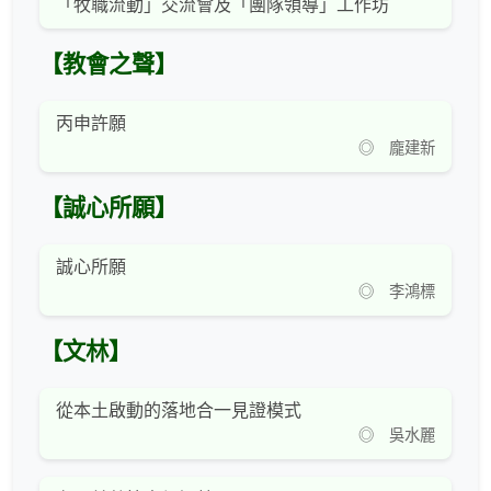
「牧職流動」交流會及「團隊領導」工作坊
【教會之聲】
丙申許願
◎ 龐建新
【誠心所願】
誠心所願
◎ 李鴻標
【文林】
從本土啟動的落地合一見證模式
◎ 吳水麗