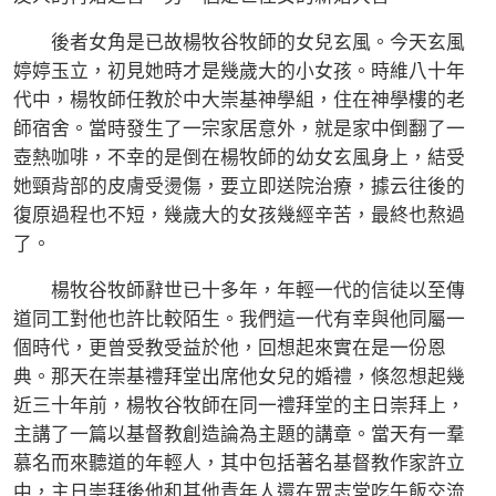
後者女角是已故楊牧谷牧師的女兒玄風。今天玄風
婷婷玉立，初見她時才是幾歲大的小女孩。時維八十年
代中，楊牧師任教於中大崇基神學組，住在神學樓的老
師宿舍。當時發生了一宗家居意外，就是家中倒翻了一
壺熱咖啡，不幸的是倒在楊牧師的幼女玄風身上，結受
她頸背部的皮膚受燙傷，要立即送院治療，據云往後的
復原過程也不短，幾歲大的女孩幾經辛苦，最終也熬過
了。
楊牧谷牧師辭世已十多年，年輕一代的信徒以至傳
道同工對他也許比較陌生。我們這一代有幸與他同屬一
個時代，更曾受教受益於他，回想起來實在是一份恩
典。那天在崇基禮拜堂出席他女兒的婚禮，倏忽想起幾
近三十年前，楊牧谷牧師在同一禮拜堂的主日崇拜上，
主講了一篇以基督教創造論為主題的講章。當天有一羣
慕名而來聽道的年輕人，其中包括著名基督教作家許立
中，主日崇拜後他和其他青年人還在眾志堂吃午飯交流