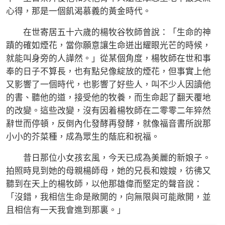
心得，那是一個飢渴慕義的黃金時代。
在世寄居五十六歲的楊牧谷牧師曾說：「生命的神
蹟的確如煙花，當你願意讓生命迸出耀眼光芒的時候，
就能叫身旁的人譁然。」從某個角度，楊牧師在世和事
奉的日子不算長，也有點兒像綻放的煙花，但事實上他
又影響了一個時代，也影響了好些人，叫不少人因讀他
的書、聽他的道，接受他的牧養，而生命起了翻天覆地
的改變。這些改變，沒有因着楊牧師在二零零二年猝然
辭世而停頓，反倒內化發酵再發酵，就像福音書所說那
小小的芥菜種，成為眾生的蔭庇和祝福。
昔日那位小女孩玄風，今天已成為美麗的新娘子。
拍照時見到她的母親楊師母，她的兄長和嫂嫂，彷彿又
聽到在天上的楊牧師，以他那雄偉而堅定的聲音說：
「沒錯，我相信生命是敞開的，向無限與可能敞開，並
且相信有一天我會進到那裏。」