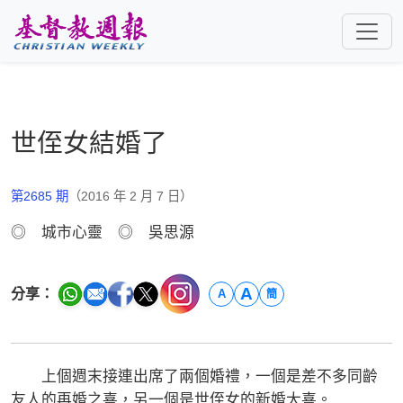
跳至主要內容
世侄女結婚了
第2685 期
（2016 年 2 月 7 日）
◎ 城市心靈 ◎ 吳思源
A
分享：
A
簡
上個週末接連出席了兩個婚禮，一個是差不多同齡
友人的再婚之喜，另一個是世侄女的新婚大喜。