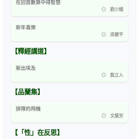
在回首數算中得智慧
◎ 劉少媚
新年喜樂
◎ 梁麗平
【釋經講道】
新出埃及
◎ 龔立人
【品蘭集】
排隊的飛機
◎ 文蘭芳
【「性」在反思】