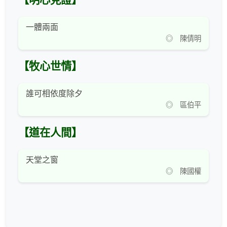
【明心見證】
一體兩面
◎ 陳倩明
【牧心世情】
誰可相依度除夕
◎ 區伯平
【道在人間】
天堂之窗
◎ 陳國權