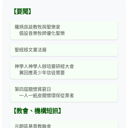
【要聞】
羅炳良談教牧與聖樂家
倡設音樂牧師優化聖樂
聖經經文書法展
神學人神學人辦培靈研經大會
冀回應青少年信徒需要
第四屆關懷貧窮日
一人一紙皮關懷環保從業者
【教會、機構短訊】
元朗區基督教聯會