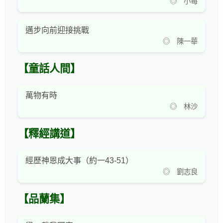
◎ 小莓
邁步向前迎接挑戰
◎ 陳一華
【童話人間】
萬物有時
◎ 林沙
【釋經講道】
經歷神恩成大事（約一43-51）
◎ 劉志良
【品蘭集】