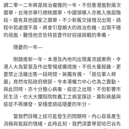
調二零一二年將是政治複雜的一年。不但香港面對兩次
選舉，台灣亦舉行總統選舉，中國領導人亦進入換屆階
段。還有其他國家之選舉，不少新舊交接情況出現，過
程中若處理不善，將會引發頗大的政治危機，出現不穩
的局面，難怪他忠告特首要作好迎接挑戰的準備。
隱憂的一年—
剛踏進新一年，本港及內地均出現禽流感案例，令
港人大為緊張及作出警惕戒備措施。不但大量殺雞，更
要禁止活雞出售一段時間。無獨有偶，「退伍軍人桿
菌」竟然攻陷政府總部，令本港權力中心也為之震動。
與此同時，亦十分擔心病毒、疫症之出現，不但影響市
民生活，也大大攔阻院牧義工之病室探訪，冀盼病菌與
疫症不再爆發，安穩度過這隱憂的年分。
當我們目睹上述可能發生的問題時，內心容易產生
消極與氣餒的情緒，此時此刻，我們須要學習哈巴谷先