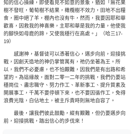
知的信心操練，即使看見不如意的景象，猶如「無花果
樹不發旺，葡萄樹不結果，橄欖樹不效力，田地不出糧
食，圈中絕了羊，棚內也沒有牛，然而，我要因耶和華
歡喜，因救我的神喜樂，主耶和華是我的力量，他使我
的腳快如母鹿的蹄，又使我穩行在高處。」（哈三17-
19）
感謝神，基督徒可以憑著信心，邁步向前，迎接挑
戰，因創天造地的神仍掌管萬有，祂仍坐著為王。所
以，我們不必憂慮，也不怕艱難，因我們是有出路和希
望的。為這緣故，面對二零一二年的挑戰，我們仍要站
穩崗位、盡忠職守、努力作工、革新事工、提升質素及
開展事工，千萬不要停頓下來，也不要因循作工，免得
浪費光陰，白佔地土，被主斥責時則無地自容了。
最後，讓我們彼此鼓勵，縱有艱難，但仍要邁步向
前，迎接挑戰，踏出信心的步伐來！