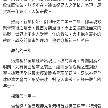
欣雀躍氣氛，無處不在。這無疑是人之常情之表現，慶
賀新一年來到，人皆盡歡。
然而，新年伊始，剛到臨之二零一二年，卻呈現歡
樂聲背後之隱憂，像蜜月期過後，馬上面臨接踵而來的
挑戰，世界上不少人對新一年的看法，大多抱有憂心的
態度，認為前景未如理想，他們分析新一年將是：
艱苦的一年—
這是基於全球經濟出現走下坡的實況，外圍因素不
明朗，先有美國經濟之衰退，繼而歐債危機之連鎖影
響。這兩個全球最大經濟體系呈現問題時，足以拖累全
球經濟之發展，形勢嚴峻，對港人來說，無疑是艱苦的
年份。
複雜的一年—
當領導人溫總理接見香港特首述職面談時，特別強