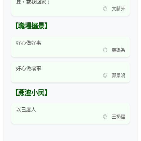
叟，載我回家﹗
◎ 文蘭芳
【職場攞景】
好心做好事
◎ 羅錫為
好心做壞事
◎ 鄭景鴻
【蔗渣小民】
以己度人
◎ 王礽福