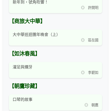
新年到，號角吹響！
◎ 許開明
【商旅大中華】
大中華巡迴團年晚會（上）
◎ 區在國
【如沐春風】
濯足與爛牙
◎ 李碧如
【朝鷹珍藏】
口琴的故事
◎ 朝鷹