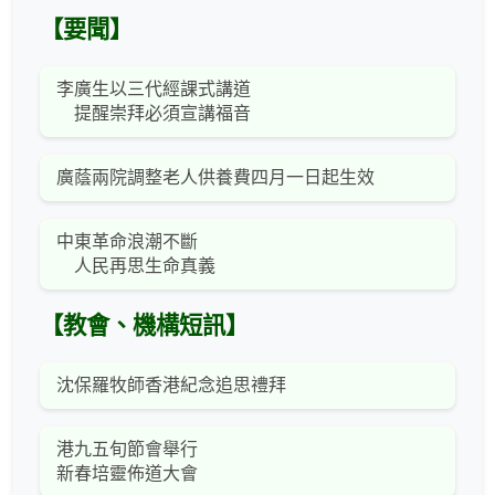
【要聞】
李廣生以三代經課式講道
提醒崇拜必須宣講福音
廣蔭兩院調整老人供養費四月一日起生效
中東革命浪潮不斷
人民再思生命真義
【教會、機構短訊】
沈保羅牧師香港紀念追思禮拜
港九五旬節會舉行
新春培靈佈道大會