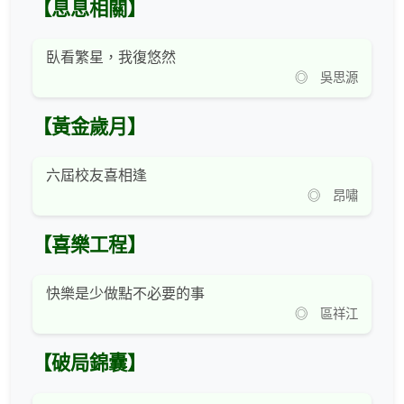
【息息相關】
臥看繁星，我復悠然
◎ 吳思源
【黃金歲月】
六屆校友喜相逢
◎ 昂嘯
【喜樂工程】
快樂是少做點不必要的事
◎ 區祥江
【破局錦囊】