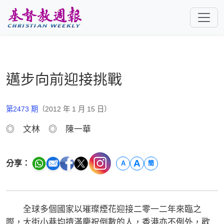
跳至主要內容
邁步向前迎接挑戰
第2473 期
（2012 年 1 月 15 日）
◎ 文林 ◎ 陳一華
A
分享：
A
簡
全球多個國家以璀璨煙花迎接二零一二年來臨之
際，大街小巷均擠滿慶祝倒數的人，香港亦不例外，歡