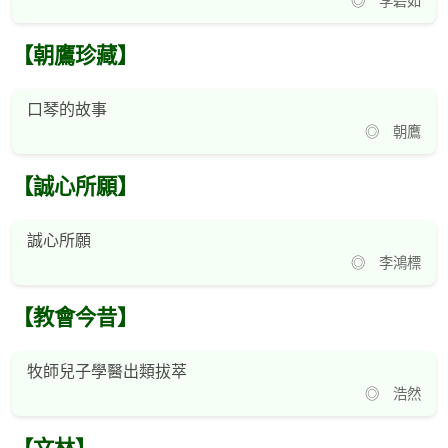
◎ 李碧如
【朝鷹珍藏】
口琴的故事
◎ 朝鷹
【誠心所願】
誠心所願
◎ 李鴻標
【教會今昔】
牧師兒子學醫出類拔萃
◎ 浩然