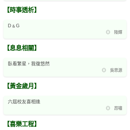
【時事透析】
D﹠G
◎ 陸輝
【息息相關】
臥看繁星，我復悠然
◎ 吳思源
【黃金歲月】
六屆校友喜相逢
◎ 昂嘯
【喜樂工程】