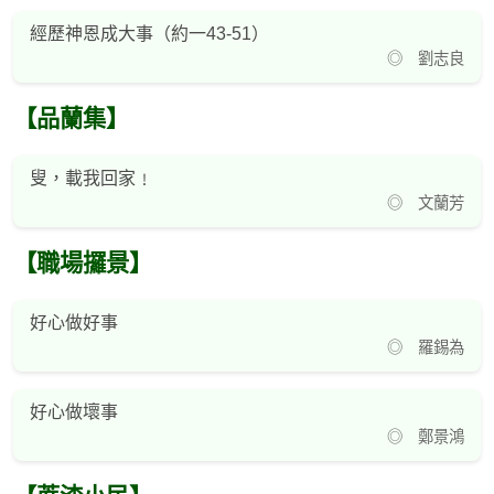
經歷神恩成大事（約一43-51）
◎ 劉志良
【品蘭集】
叟，載我回家﹗
◎ 文蘭芳
【職場攞景】
好心做好事
◎ 羅錫為
好心做壞事
◎ 鄭景鴻