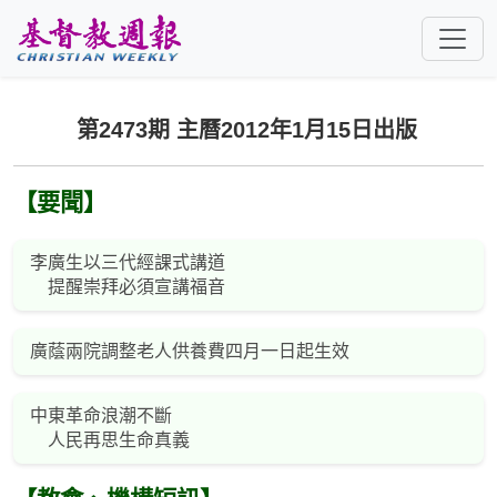
跳至主要內容
第2473期 主曆2012年1月15日出版
【要聞】
李廣生以三代經課式講道
提醒崇拜必須宣講福音
廣蔭兩院調整老人供養費四月一日起生效
中東革命浪潮不斷
人民再思生命真義