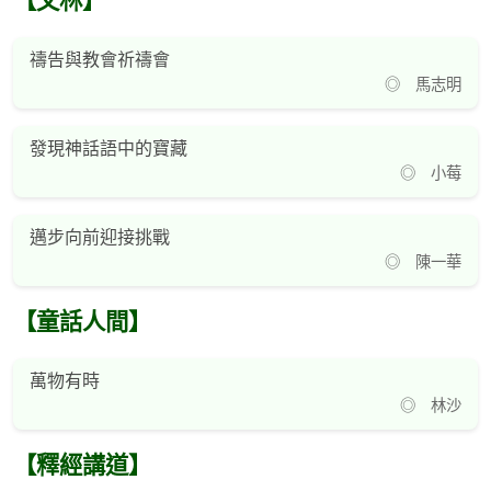
【文林】
禱告與教會祈禱會
◎ 馬志明
發現神話語中的寶藏
◎ 小莓
邁步向前迎接挑戰
◎ 陳一華
【童話人間】
萬物有時
◎ 林沙
【釋經講道】