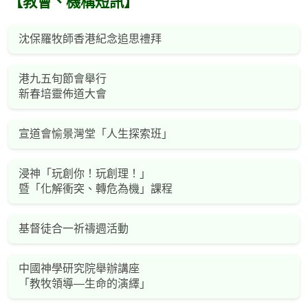
【教會、機構短訊】
沈保羅牧師香港紀念追思禮拜
港九五旬節會舉行
新春培靈佈道大會
宣道會愉景灣堂「人生探索班」
浸神「玩創你！玩創理！」
暨「化解衝突、轉危為機」課程
基督徒合一祈禱週活動
中國神學研究院舉辦講座
「教牧領導—生命的演繹」