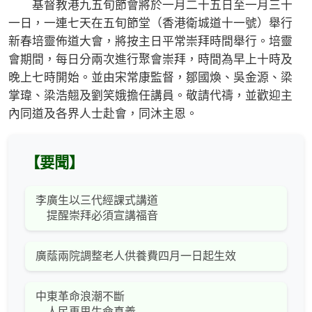
基督教港九五旬節會將於一月二十五日至一月三十
一日，一連七天在五旬節堂（香港衛城道十一號）舉行
新春培靈佈道大會，將按主日平常崇拜時間舉行。培靈
會期間，每日分兩次進行聚會崇拜，時間為早上十時及
晚上七時開始。並由宋常康監督，鄒國煥、吳金源、梁
掌瑋、梁浩翹及劉笑娥擔任講員。敬請代禱，並歡迎主
內同道及各界人士赴會，同沐主恩。
【要聞】
李廣生以三代經課式講道
提醒崇拜必須宣講福音
廣蔭兩院調整老人供養費四月一日起生效
中東革命浪潮不斷
人民再思生命真義