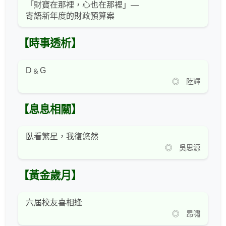
「財寶在那裡，心也在那裡」—
寄語新年度的財政預算案
【時事透析】
D﹠G
◎ 陸輝
【息息相關】
臥看繁星，我復悠然
◎ 吳思源
【黃金歲月】
六屆校友喜相逢
◎ 昂嘯