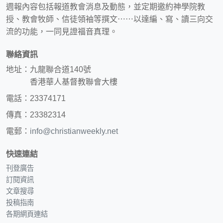
週報內容包括報道教會消息及動態，並定期邀約神學院教
授、教會牧師、信徒領袖等撰文⋯⋯以達編、寫、讀三向交
流的功能，一同見證福音真理。
聯絡資訊
地址：九龍聯合道140號
香港華人基督教聯會大樓
電話：23374171
傳真：23382314
電郵：
info@christianweekly.net
快速連結
刊登廣告
訂閱資訊
文章搜尋
投稿指南
各期網頁連結