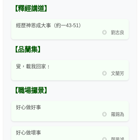
【釋經講道】
經歷神恩成大事（約一43-51）
◎ 劉志良
【品蘭集】
叟，載我回家﹗
◎ 文蘭芳
【職場攞景】
好心做好事
◎ 羅錫為
好心做壞事
◎ 鄭景鴻