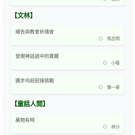
【文林】
禱告與教會祈禱會
◎ 馬志明
發現神話語中的寶藏
◎ 小莓
邁步向前迎接挑戰
◎ 陳一華
【童話人間】
萬物有時
◎ 林沙