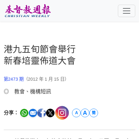
跳至主要內容
港九五旬節會舉行
新春培靈佈道大會
第2473 期
（2012 年 1 月 15 日）
◎ 教會、機構短訊
A
分享：
A
簡