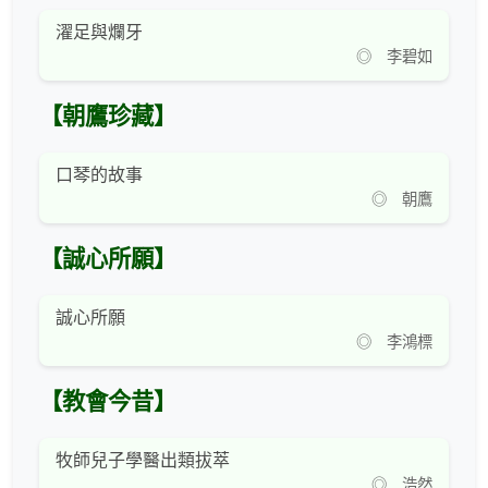
濯足與爛牙
◎ 李碧如
【朝鷹珍藏】
口琴的故事
◎ 朝鷹
【誠心所願】
誠心所願
◎ 李鴻標
【教會今昔】
牧師兒子學醫出類拔萃
◎ 浩然