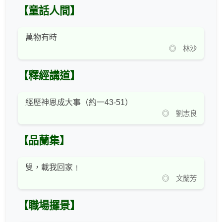
【童話人間】
萬物有時
◎ 林沙
【釋經講道】
經歷神恩成大事（約一43-51）
◎ 劉志良
【品蘭集】
叟，載我回家﹗
◎ 文蘭芳
【職場攞景】