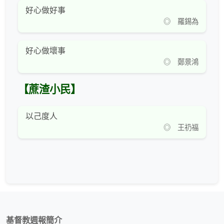
好心做好事
◎ 羅錫為
好心做壞事
◎ 鄭景鴻
【蔗渣小民】
以己度人
◎ 王礽福
基督教週報簡介