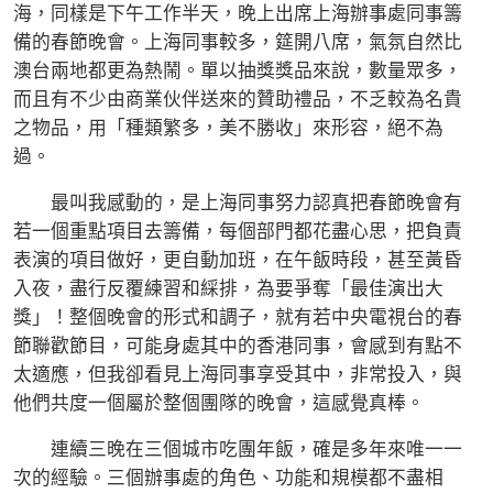
海，同樣是下午工作半天，晚上出席上海辦事處同事籌
備的春節晚會。上海同事較多，筵開八席，氣氛自然比
澳台兩地都更為熱鬧。單以抽獎獎品來說，數量眾多，
而且有不少由商業伙伴送來的贊助禮品，不乏較為名貴
之物品，用「種類繁多，美不勝收」來形容，絕不為
過。
最叫我感動的，是上海同事努力認真把春節晚會有
若一個重點項目去籌備，每個部門都花盡心思，把負責
表演的項目做好，更自動加班，在午飯時段，甚至黃昏
入夜，盡行反覆練習和綵排，為要爭奪「最佳演出大
獎」！整個晚會的形式和調子，就有若中央電視台的春
節聯歡節目，可能身處其中的香港同事，會感到有點不
太適應，但我卻看見上海同事享受其中，非常投入，與
他們共度一個屬於整個團隊的晚會，這感覺真棒。
連續三晚在三個城市吃團年飯，確是多年來唯一一
次的經驗。三個辦事處的角色、功能和規模都不盡相