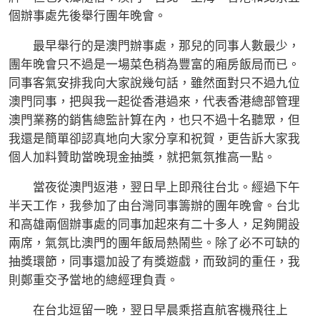
個辦事處先後舉行團年晚會。
最早舉行的是澳門辦事處，那兒的同事人數最少，
團年晚會只不過是一場菜色稍為豐富的廂房飯局而已。
同事客氣安排我向大家說幾句話，雖然面對只不過九位
澳門同事，把與我一起從香港過來，代表香港總部管理
澳門業務的銷售總監計算在內，也只不過十名聽眾，但
我還是簡單卻認真地向大家分享和祝賀，更告訴大家我
個人加料贊助當晚現金抽獎，就把氣氛推高一點。
當夜從澳門返港，翌日早上即飛往台北。經過下午
半天工作，我參加了由台灣同事籌辦的團年晚會。台北
和高雄兩個辦事處的同事加起來有二十多人，足夠開設
兩席，氣氛比澳門的團年飯局熱鬧些。除了必不可缺的
抽獎環節，同事還加設了有獎遊戲，而致詞的重任，我
則鄭重交予當地的總經理負責。
在台北逗留一晚，翌日早晨乘搭直航客機飛往上