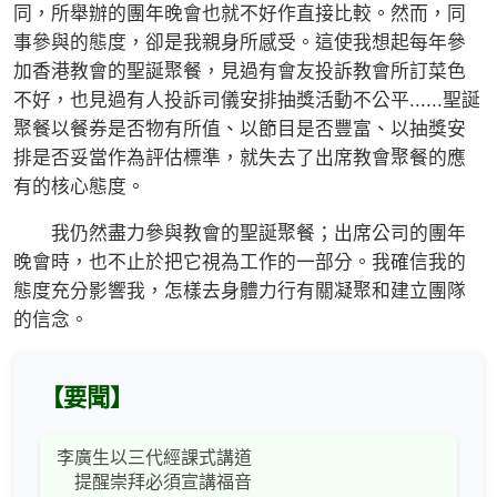
同，所舉辦的團年晚會也就不好作直接比較。然而，同
事參與的態度，卻是我親身所感受。這使我想起每年參
加香港教會的聖誕聚餐，見過有會友投訴教會所訂菜色
不好，也見過有人投訴司儀安排抽獎活動不公平......聖誕
聚餐以餐券是否物有所值、以節目是否豐富、以抽獎安
排是否妥當作為評估標準，就失去了出席教會聚餐的應
有的核心態度。
我仍然盡力參與教會的聖誕聚餐；出席公司的團年
晚會時，也不止於把它視為工作的一部分。我確信我的
態度充分影響我，怎樣去身體力行有關凝聚和建立團隊
的信念。
【要聞】
李廣生以三代經課式講道
提醒崇拜必須宣講福音