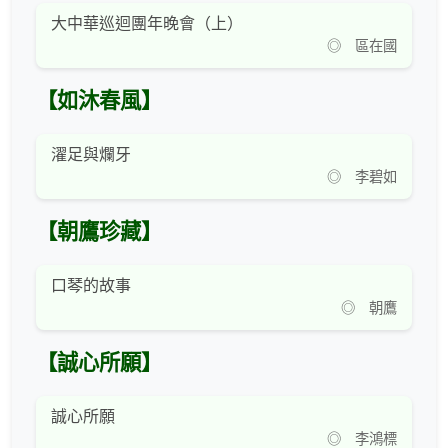
大中華巡迴團年晚會（上）
◎ 區在國
【如沐春風】
濯足與爛牙
◎ 李碧如
【朝鷹珍藏】
口琴的故事
◎ 朝鷹
【誠心所願】
誠心所願
◎ 李鴻標