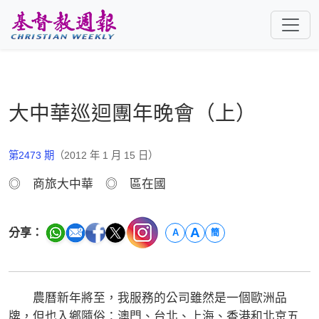
跳至主要內容
大中華巡迴團年晚會（上）
第2473 期
（2012 年 1 月 15 日）
◎ 商旅大中華 ◎ 區在國
A
分享：
A
簡
農曆新年將至，我服務的公司雖然是一個歐洲品
牌，但也入鄉隨俗：澳門、台北、上海、香港和北京五