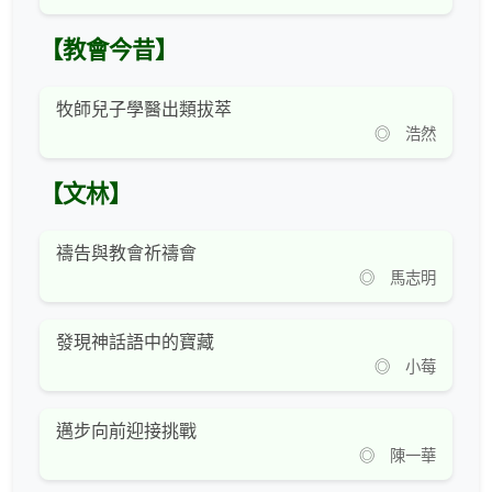
【教會今昔】
牧師兒子學醫出類拔萃
◎ 浩然
【文林】
禱告與教會祈禱會
◎ 馬志明
發現神話語中的寶藏
◎ 小莓
邁步向前迎接挑戰
◎ 陳一華