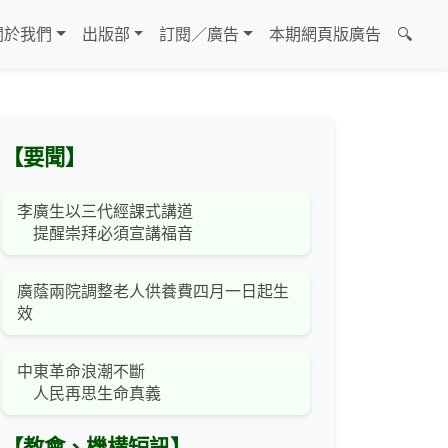
關於我們
出版部
訂閱／廣告
本期網頁版廣告
🔍
【要聞】
李廣生以三代經課式講道
提醒崇拜必須宣講福音
廣蔭兩院調整老人供養費四月一日起生
效
中東革命浪潮不斷
人民再思生命真義