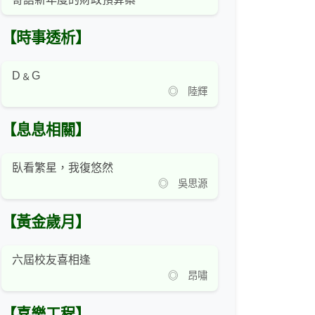
【時事透析】
D﹠G
◎ 陸輝
【息息相關】
臥看繁星，我復悠然
◎ 吳思源
【黃金歲月】
六屆校友喜相逢
◎ 昂嘯
【喜樂工程】