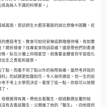
能成為無人不識的科學家。」
城風雨，受訪師生大都苦著臉的說比想像中困難，近
的應屆考生，教會可如何安撫這群嗷嗷待哺、有如驚
班？開祈禱會？找專家來特訓惡補？還是帶他們到香港
夜晚，臥在沙灘上仰視星空，就像霍金體會到宇宙造化
發出生之勇氣和遠景。
丁點，而看不到丁點以外的無際無邊。當然考評局的
識科」的試題更如霧如花，令人無所適從。但一生的前
你考不考上大學而決定。看穿了這一點，你就可以放開
減了。
母親覺得有異，帶他去看醫生，經過數週反覆的檢
再沒有去看該醫生，父親做了他的「醫生」，向他提供