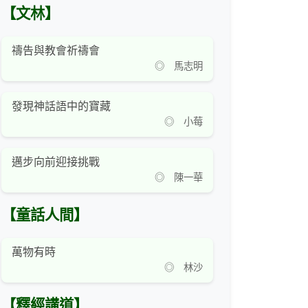
【文林】
禱告與教會祈禱會
◎ 馬志明
發現神話語中的寶藏
◎ 小莓
邁步向前迎接挑戰
◎ 陳一華
【童話人間】
萬物有時
◎ 林沙
【釋經講道】