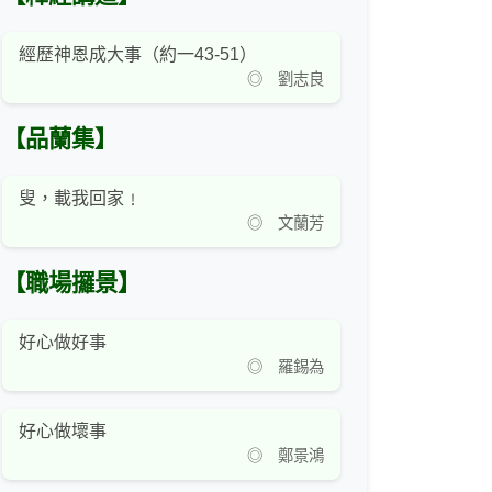
經歷神恩成大事（約一43-51）
◎ 劉志良
【品蘭集】
叟，載我回家﹗
◎ 文蘭芳
【職場攞景】
好心做好事
◎ 羅錫為
好心做壞事
◎ 鄭景鴻