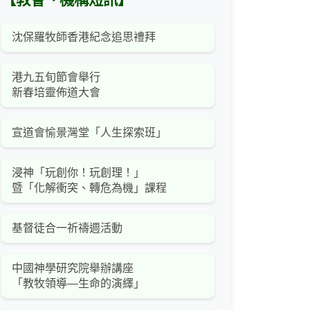
【教會、機構短訊】
沈保羅牧師香港紀念追思禮拜
港九五旬節會舉行
新春培靈佈道大會
宣道會愉景灣堂「人生探索班」
浸神「玩創你！玩創理！」
暨「化解衝突、轉危為機」課程
基督徒合一祈禱週活動
中國神學研究院舉辦講座
「教牧領導—生命的演繹」