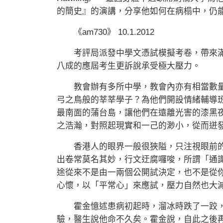
的簡史』的演講，分享他如何在病榻中，仍
《am730》 10.1.2012
考評局派發中學文憑試模擬考卷，帶來滿
八成的應屆考生更訴說承受極大壓力。
教會辦有多所中學，教會內亦有相當數量
弓之鳥般的莘莘學子？為他們開設情緒輔導
最南面的蒲台島，讓他們在遠離光害的漆黑
之浩瀚，對照起現實和一己的渺小，從而迸
香港人的眼界一般很狹隘，只注視眼前的
出卷常莫名其妙，行文迂腐囉唆，所謂「通
途從來不是由一兩個公開試決定，也不是從
心懷，以「平常心」來應試，壓力自然也大
霍金憶述患病初起時，溜冰時跌了一跤，
驗，醫生說他命不久矣。霍金說，自此之後