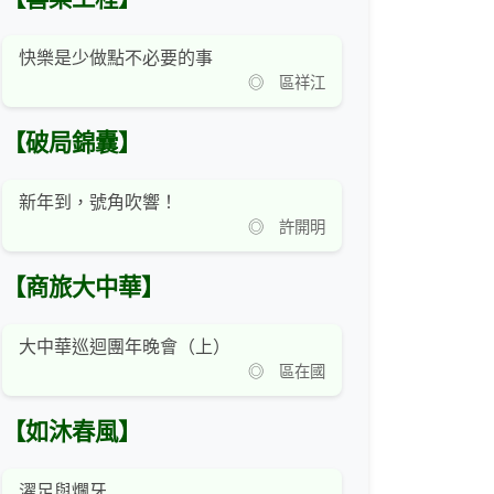
快樂是少做點不必要的事
◎ 區祥江
【破局錦囊】
新年到，號角吹響！
◎ 許開明
【商旅大中華】
大中華巡迴團年晚會（上）
◎ 區在國
【如沐春風】
濯足與爛牙