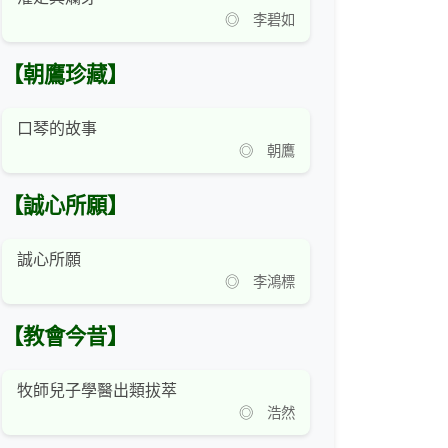
◎ 李碧如
【朝鷹珍藏】
口琴的故事
◎ 朝鷹
【誠心所願】
誠心所願
◎ 李鴻標
【教會今昔】
牧師兒子學醫出類拔萃
◎ 浩然