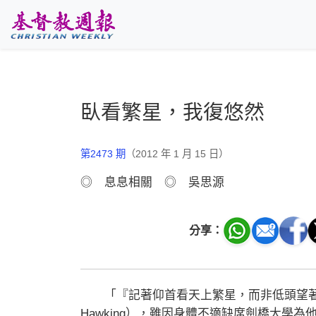
跳至主要內容
臥看繁星，我復悠然
第2473 期
（2012 年 1 月 15 日）
◎ 息息相關 ◎ 吳思源
分享：
「『記著仰首看天上繁星，而非低頭望著自己
Hawking），雖因身體不適缺席劍橋大學