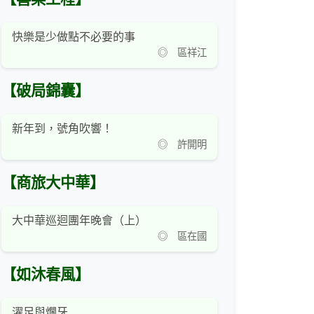
快樂是少做點不必要的事
◎ 區祥江
【破局錦囊】
新年到，號角吹響！
◎ 許開明
【商旅大中華】
大中華巡迴團年晚會（上）
◎ 區在國
【如沐春風】
濯足與爛牙