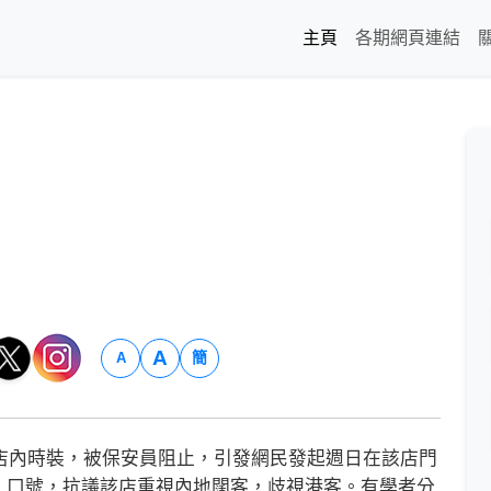
主頁
各期網頁連結
A
簡
A
內時裝，被保安員阻止，引發網民發起週日在該店門
」口號，抗議該店重視內地闊客，歧視港客。有學者分