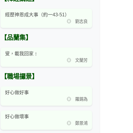
經歷神恩成大事（約一43-51）
◎ 劉志良
【品蘭集】
叟，載我回家﹗
◎ 文蘭芳
【職場攞景】
好心做好事
◎ 羅錫為
好心做壞事
◎ 鄭景鴻