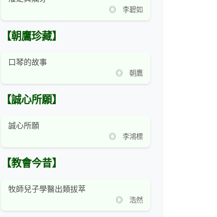
◎ 李碧如
【朝鷹珍藏】
口琴的故事
◎ 朝鷹
【誠心所願】
誠心所願
◎ 李鴻標
【教會今昔】
牧師兒子學醫出類拔萃
◎ 浩然