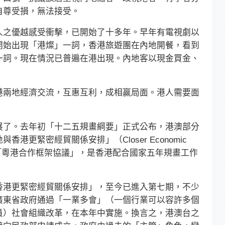
自尊受損，無法接受。
之優越感受衝擊，已開始了十多年。早年有電視劇以
開始出現「港燦」一詞，香港旅遊團在內地開餐，看到
一詞。現在情況已普遍在港出現。內地客以現金買金、
兩地經濟交流，互惠互利，成相贏局面。港人需要面
了。去年初「十二五規畫綱要」正式公布，港澳部分
更緊密經貿關係安排」（Closer Economic
PA），並確定「粵港合作框架協議」，是香港配合國家五年規畫工作
港更緊密經貿關係安排」，至今已進入第七期，不少
廣東省政府通過「一業多會」（一個行業可以容許多個
員）社會組織改革，在本年中實施。換言之，港澳台之