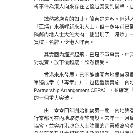
析事件為港人向來存在之優越感受到衝擊，
誠然該店真的如此，簡直是趕客。但港人
「亞燦」來稱呼新來港人士，但十多年前已
隔鄰內地人士大魚大肉，便出現了「港燦」
買樓、名牌，令港人咋舌。
其實國內經濟起飛，已是不爭事實，中港
對現實，放下優越感，欣然接受。
香港未來發展，已不能離開內地獨自發展
單獨成章（「專章」），包括繼續實施「內地與香港
Partnership Arrangement CE
的一個重大突破。
由二零零四年開始推動第一期「內地與香
行業都可在內地取得准許開設。去年十一月
協會，並容許港澳台人士註冊的企業成為會