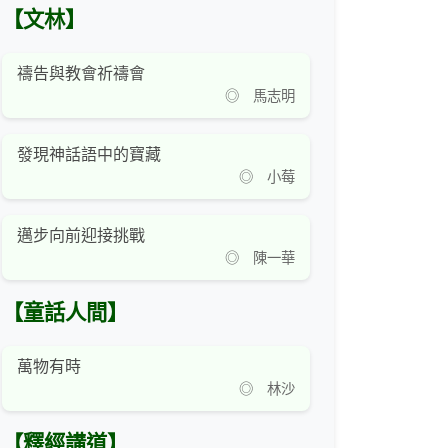
【文林】
禱告與教會祈禱會
◎ 馬志明
發現神話語中的寶藏
◎ 小莓
邁步向前迎接挑戰
◎ 陳一華
【童話人間】
萬物有時
◎ 林沙
【釋經講道】