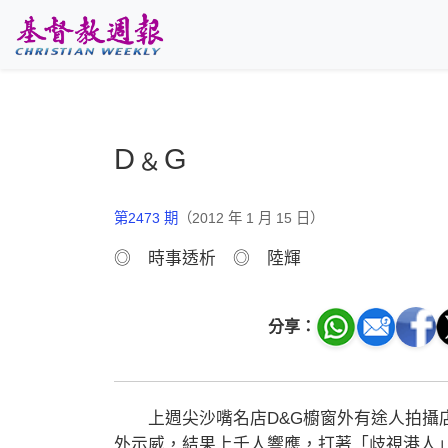
跳至主要內容
D﹠G
第2473 期
（2012 年 1 月 15 日）
◎ 時事透析 ◎ 陸輝
分享：
上週尖沙嘴名店D&G櫥窗外有途人拍攝店
外示威，結果上千人響應，打著「歧視港人