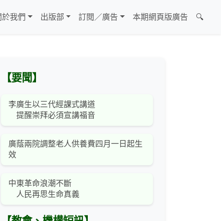
關於我們
出版部
訂閱／廣告
本期網頁版廣告
🔍
【要聞】
李廣生以三代經課式講道
提醒崇拜必須宣講福音
廣蔭兩院調整老人供養費四月一日起生
效
中東革命浪潮不斷
人民再思生命真義