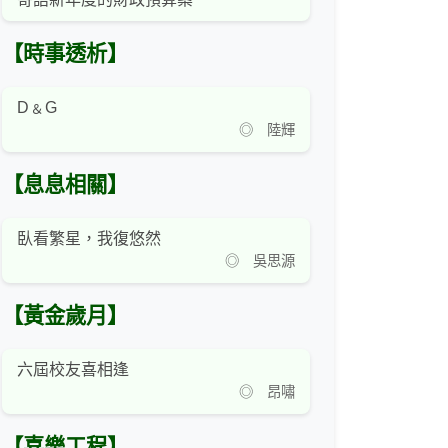
【時事透析】
D﹠G
◎ 陸輝
【息息相關】
臥看繁星，我復悠然
◎ 吳思源
【黃金歲月】
六屆校友喜相逢
◎ 昂嘯
【喜樂工程】