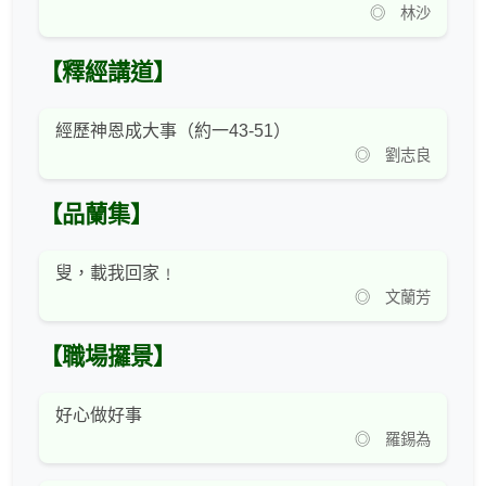
◎ 林沙
【釋經講道】
經歷神恩成大事（約一43-51）
◎ 劉志良
【品蘭集】
叟，載我回家﹗
◎ 文蘭芳
【職場攞景】
好心做好事
◎ 羅錫為