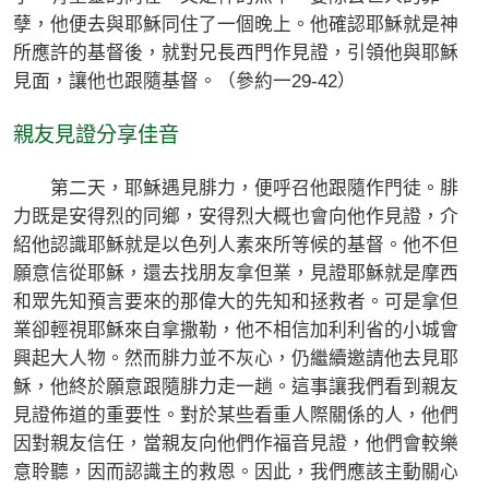
孽，他便去與耶穌同住了一個晚上。他確認耶穌就是神
所應許的基督後，就對兄長西門作見證，引領他與耶穌
見面，讓他也跟隨基督。（參約一29-42）
親友見證分享佳音
第二天，耶穌遇見腓力，便呼召他跟隨作門徒。腓
力既是安得烈的同鄉，安得烈大概也會向他作見證，介
紹他認識耶穌就是以色列人素來所等候的基督。他不但
願意信從耶穌，還去找朋友拿但業，見證耶穌就是摩西
和眾先知預言要來的那偉大的先知和拯救者。可是拿但
業卻輕視耶穌來自拿撒勒，他不相信加利利省的小城會
興起大人物。然而腓力並不灰心，仍繼續邀請他去見耶
穌，他終於願意跟隨腓力走一趟。這事讓我們看到親友
見證佈道的重要性。對於某些看重人際關係的人，他們
因對親友信任，當親友向他們作福音見證，他們會較樂
意聆聽，因而認識主的救恩。因此，我們應該主動關心