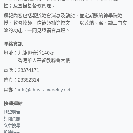
性；及宣揚基督教真理。
週報內容包括報道教會消息及動態，並定期邀約神學院教
授、教會牧師、信徒領袖等撰文⋯⋯以達編、寫、讀三向交
流的功能，一同見證福音真理。
聯絡資訊
地址：九龍聯合道140號
香港華人基督教聯會大樓
電話：23374171
傳真：23382314
電郵：
info@christianweekly.net
快速連結
刊登廣告
訂閱資訊
文章搜尋
投稿指南