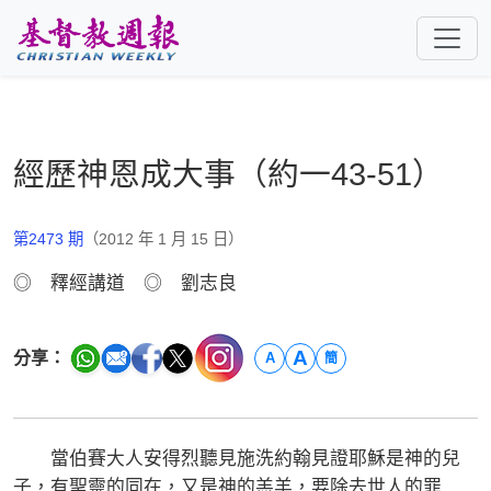
跳至主要內容
經歷神恩成大事（約一43-51）
第2473 期
（2012 年 1 月 15 日）
◎ 釋經講道 ◎ 劉志良
A
分享：
A
簡
當伯賽大人安得烈聽見施洗約翰見證耶穌是神的兒
子，有聖靈的同在，又是神的羔羊，要除去世人的罪