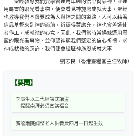
聖經教導我們要學習運用單純的信心倚靠神，並運
用屬靈的眼光看事物，便會看見神施恩成就大事。聖經
也教導我們基督要成為人與神之間的道路，人可以藉著
信靠基督來到神的面前，祈禱得蒙應允，神也會差遣使
者作工，成就祂的心意。因此，我們當時常操練運用屬
靈的眼光看事物，並仰望神賜我們堅定的信心祈禱，求
神成就祂的應許，我們便會經歷神施恩成就大事。
劉志良（香港靈糧堂主任牧師）
【要聞】
李廣生以三代經課式講道
提醒崇拜必須宣講福音
廣蔭兩院調整老人供養費四月一日起生效