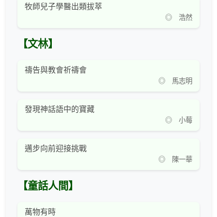
牧師兒子學醫出類拔萃
◎ 浩然
【文林】
禱告與教會祈禱會
◎ 馬志明
發現神話語中的寶藏
◎ 小莓
邁步向前迎接挑戰
◎ 陳一華
【童話人間】
萬物有時