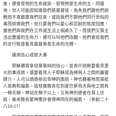
後，便會受祂的生命感染，發現祂是生命的主。同樣
地，世人可能因知道我們是基督徒，為免我們跟他們說
教而不喜歡跟我們往來，或因我們不跟他們同行世俗的
事而排擠我們。但只要我們以愛心和忍耐的態度回應，
當他們與我們在工作或生活上相處久了，而我們又靠主
活出豐盛的生命力，便可以叫他們改觀。他們會從我們
的言行態度看見基督美善生命的光輝。
運用信心成就大事
耶穌讚賞拿但業單純的信心，並表示他將要看見更
大的事成就，還要看見人子耶穌成為神與人之間的屬靈
媒介，人可以透過祂去到神的面前，神也藉著祂而賞給
人恩典和福氣。這就像雅各在別是巴夢見天與地之間有
一條天梯，神站在梯子以上，又有神的使者在其上往
返，後來雅各蒙神應許會得神同在的福氣。（參創二十
八10-17）