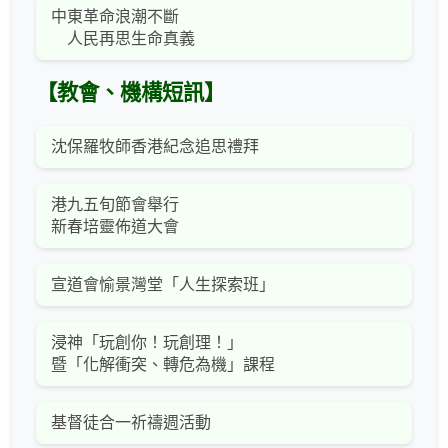
中東革命浪潮不斷
人民再思生命真義
【教會、機構短訊】
沈保羅牧師香港紀念追思禮拜
港九五旬節會舉行
新春培靈佈道大會
宣道會愉景灣堂「人生探索班」
浸神「玩創你！玩創理！」
暨「化解衝突、轉危為機」課程
基督徒合一祈禱週活動