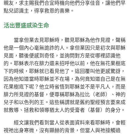
親友，求主賜我們合宜時機向他們分享佳音，讓他們早
點兒認識主，得享救恩的喜樂。
活出豐盛感染生命
當拿但業去見耶穌時，聽見耶穌為他作見證，聲稱
他是一個內心毫無詭詐的人。拿但業因只是初次與耶穌
見面，聽後便感到奇怪，並詢問對方是從哪裡認識他
的。耶穌表示在腓力還未招呼他以前，他在無花果樹底
下的時候，耶穌就已看見他了。這回覆叫他更感驚訝，
因為他知道當時耶穌並不在場，為何竟知道自己是在無
花果樹底下呢？他立時省悟到耶穌並不是平凡人，而是
腓力所見證的基督，便尊稱耶穌為拉比（老師）、神的
兒子和以色列的王。這些稱謂就是舊約聖經預言要來成
就教導、拯救和領導猶太人的受膏者（基督）的身分。
經文讓我們看到當人從表面資料來看耶穌時，會輕
視祂出身寒微，沒有顯赫的背景，但當人與祂接觸過