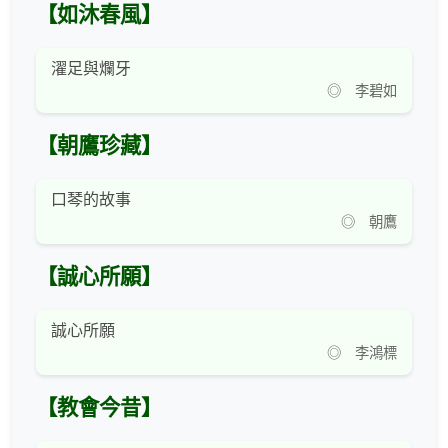
【如沐春風】
濯足與爛牙
◎ 李碧如
【朝鷹珍藏】
口琴的故事
◎ 朝鷹
【誠心所願】
誠心所願
◎ 李鴻標
【教會今昔】