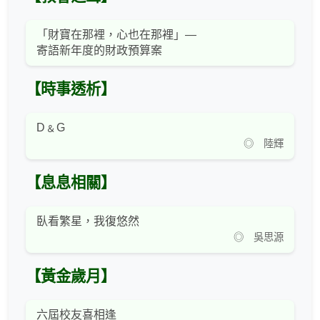
「財寶在那裡，心也在那裡」—
寄語新年度的財政預算案
【時事透析】
D﹠G
◎ 陸輝
【息息相關】
臥看繁星，我復悠然
◎ 吳思源
【黃金歲月】
六屆校友喜相逢