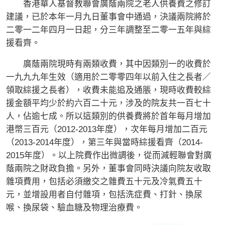
香港華人基督教聯會廣蔭兩院之老人供養費之修訂
建議，已於本年一月九日董事會中通過，決議兩院將於
二零一二年四月一日起，分三年調整至二零一五年與綜
援看齊。
廣蔭兩院現時有兩類收費，其中因類別一的收費於
一九九九年生效（適用於二零零四年以前入住之長者／
領取綜援之長者），收費未能追及通脹，現時收費較綜
援金額平均少於約六百二十元，涉及的院友共一百七十
人，佔逾七成。所以這類別的供養費將於首年每月增加
港幣三百元（2012-2013年度），次年每月增加二百元
（2013-2014年度），第三年與當時綜援看齊（2014-
2015年度）。以上院費作出微調後，從而減輕聯會對廣
蔭兩院之財政負擔。另外，董事會同時決議向院友收取
雜項費用，包括必須繳交之雜費五十元及冷氣費五十
元，並增設用者自付雜項，包括洗症費、打針、換尿
喉、換尿袋、驗血糖及物理治療費。