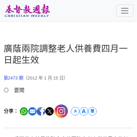
跳至主要內容
廣蔭兩院調整老人供養費四月一
日起生效
第2473 期
（2012 年 1 月 15 日）
◎ 要聞
A
分享：
A
簡