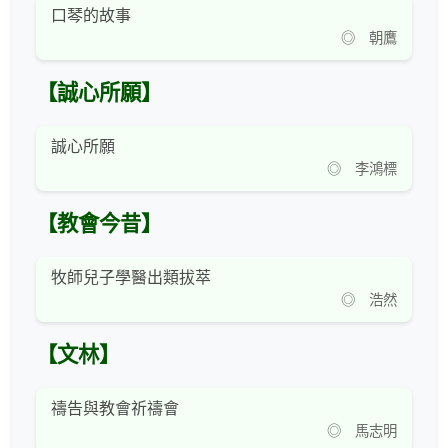
口琴的故事
◎ 朝鷹
【誠心所願】
誠心所願
◎ 李鴻標
【教會今昔】
牧師兒子學醫出類拔萃
◎ 浩然
【文林】
禱告與教會祈禱會
◎ 馬志明