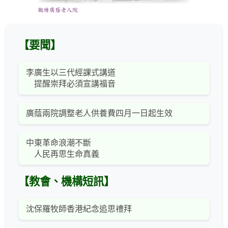
【要聞】
李廣生以三代經課式講道
提醒崇拜必須宣講福音
廣蔭兩院調整老人供養費四月一日起生效
中東革命浪潮不斷
人民再思生命真義
【教會、機構短訊】
沈保羅牧師香港紀念追思禮拜