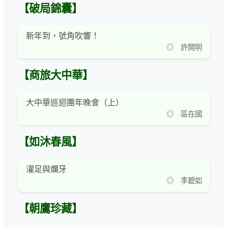
【破局錦囊】
新年到，號角吹響！
◎ 許開明
【商旅大中華】
大中華巡迴團年晚會（上）
◎ 區在國
【如沐春風】
濯足與爛牙
◎ 李碧如
【朝鷹珍藏】