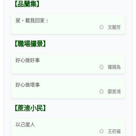
【品蘭集】
叟，載我回家﹗
◎ 文蘭芳
【職場攞景】
好心做好事
◎ 羅錫為
好心做壞事
◎ 鄭景鴻
【蔗渣小民】
以己度人
◎ 王礽福