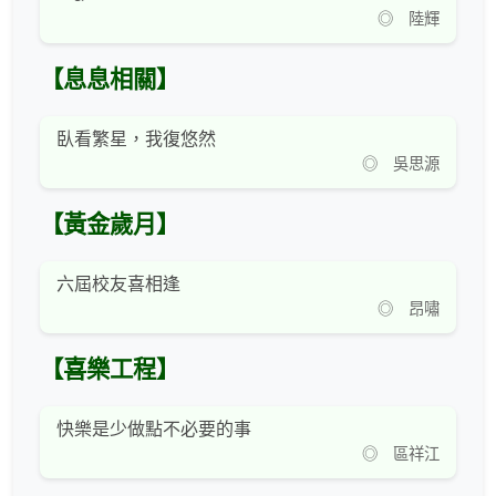
◎ 陸輝
【息息相關】
臥看繁星，我復悠然
◎ 吳思源
【黃金歲月】
六屆校友喜相逢
◎ 昂嘯
【喜樂工程】
快樂是少做點不必要的事
◎ 區祥江