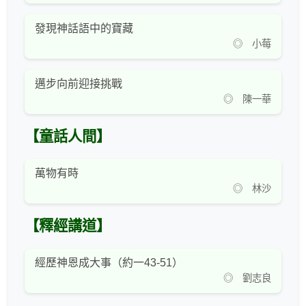
發現神話語中的寶藏
◎ 小莓
邁步向前迎接挑戰
◎ 陳一華
【童話人間】
萬物有時
◎ 林沙
【釋經講道】
經歷神恩成大事（約一43-51）
◎ 劉志良