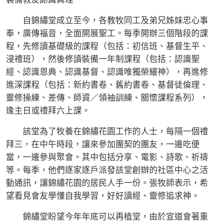
自錦繡堂成立至今，各教牧同工及弟兄姊妹忠心事
奉，廣傳福音，全面開展聖工。每季開辦三個階段的課
程，先修讀基礎級的課程（包括：初信班、基督生平、
浸禮班），然後修讀裝備一年制課程（包括：認識聖
經、認識恩典、認識基督、認識唯獨榮耀神），再進修
進深課程（包括：新約書卷、舊約書卷、基督徒倫理、
靈修操練、差傳、師資／領袖訓練、關懷課程系列），
逢主日或禮拜六上課。
該堂為了牧養在錦繡花園工作的人士，每隔一個禮
拜三，在中午時段，讓來參加團契的團友，一邊吃便
當，一邊參與聚會。其中包括分享、電影、詩歌、祈禱
等。每季，他們逐家逐戶派發該堂創辦的社區中心之活
動通訊，讓錦繡花園的居民人手一份。張牧師表示，希
望看見會友學懂自我學習，好好讀經、靈修追求神。
錦繡堂盼望今年年底可以再植堂，由於宣道會著重