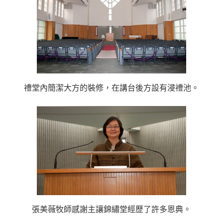
禮堂內簡潔大方的裝修，在講台後方設有浸禮池。
張美薇牧師感謝主讓錦繡堂經歷了許多恩典。