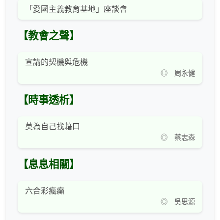
「愛國主義教育基地」座談會
【教會之聲】
宣講的契機與危機
◎ 周永健
【時事透析】
莫為自己找藉口
◎ 蔡志森
【息息相關】
六合彩瘋癲
◎ 吳思源