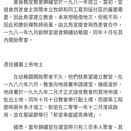
基督教宣教會錦繡堂於一九八一年成立，當初，宣
道會西差會主席簡本立牧師和同工看到這社區的屬靈需
要，因此希望建立教會，本來想租借地方，但租不到，
因此和滕近輝牧師商量，由北角宣道會與西差會合作，
一九八一年九月創辦宣道會錦繡幼稚園，同年十月在其
內開始聚會。
憑信擴展上帝地土
在幼稚園開始聚會不久，他們就希望建立教堂，在
一九八六年六月，教會向地政署申請建堂，幾經波折，
地政署於一九九九年二月才正式接受教會的買地申請，
批出土地，同年十月十日教會舉行動土禮，而建築工程
歷時兩年多才竣工，新堂在二零零一年十二月落成啟
用，並在聖誕節舉行「新堂奉獻感恩典禮」。
據悉，當年錦繡堂在建堂時只有三百多人聚會，其