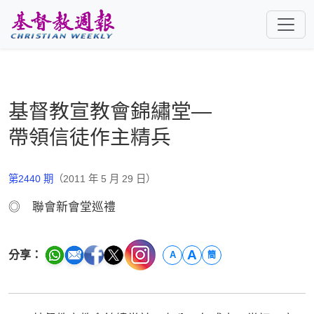
跳至主要內容
基督教宣教會錦繡堂—
帶領信徒作主精兵
第2440 期
（2011 年 5 月 29 日）
◎ 聯會新會堂巡禮
A
分享：
A
簡