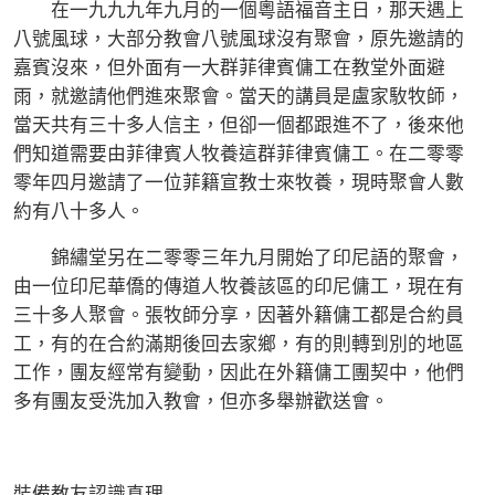
在一九九九年九月的一個粵語福音主日，那天遇上
八號風球，大部分教會八號風球沒有聚會，原先邀請的
嘉賓沒來，但外面有一大群菲律賓傭工在教堂外面避
雨，就邀請他們進來聚會。當天的講員是盧家駇牧師，
當天共有三十多人信主，但卻一個都跟進不了，後來他
們知道需要由菲律賓人牧養這群菲律賓傭工。在二零零
零年四月邀請了一位菲籍宣教士來牧養，現時聚會人數
約有八十多人。
錦繡堂另在二零零三年九月開始了印尼語的聚會，
由一位印尼華僑的傳道人牧養該區的印尼傭工，現在有
三十多人聚會。張牧師分享，因著外籍傭工都是合約員
工，有的在合約滿期後回去家鄉，有的則轉到別的地區
工作，團友經常有變動，因此在外籍傭工團契中，他們
多有團友受洗加入教會，但亦多舉辦歡送會。
裝備教友認識真理