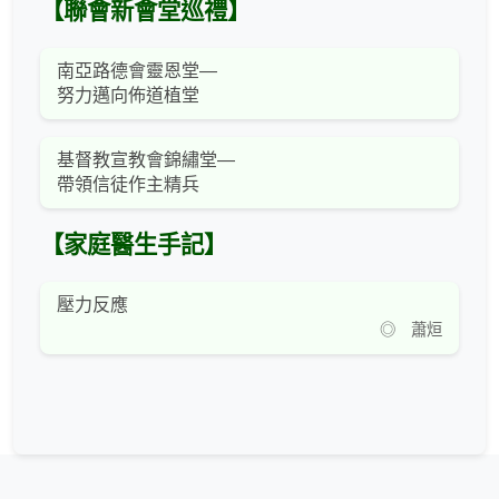
【聯會新會堂巡禮】
南亞路德會靈恩堂—
努力邁向佈道植堂
基督教宣教會錦繡堂—
帶領信徒作主精兵
【家庭醫生手記】
壓力反應
◎ 蕭烜