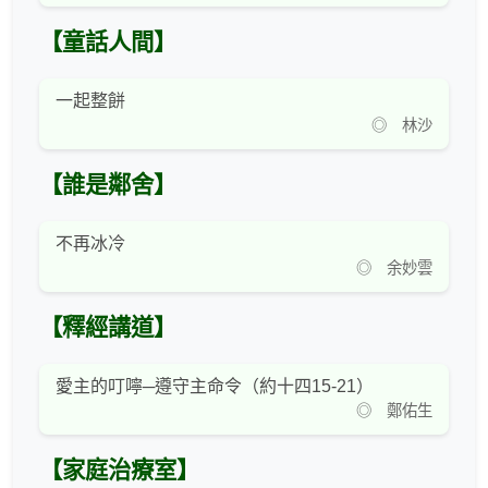
【童話人間】
一起整餅
◎ 林沙
【誰是鄰舍】
不再冰冷
◎ 余妙雲
【釋經講道】
愛主的叮嚀─遵守主命令（約十四15-21）
◎ 鄭佑生
【家庭治療室】