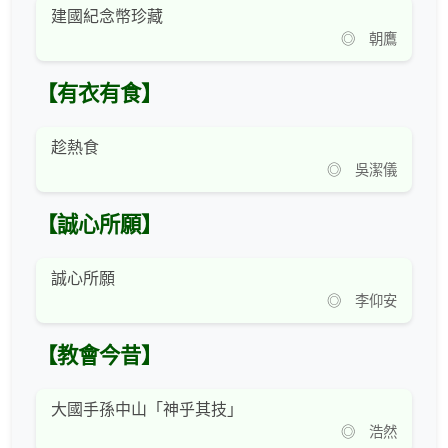
建國紀念幣珍藏
◎ 朝鷹
【有衣有食】
趁熱食
◎ 吳潔儀
【誠心所願】
誠心所願
◎ 李仰安
【教會今昔】
大國手孫中山「神乎其技」
◎ 浩然