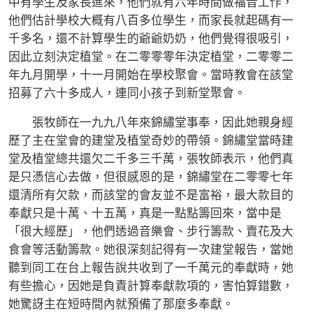
中有學生及家長進來，他們就有六年時間做福音工作，
他們估計學校大概有八百多位學生，而家長就起碼有一
千多名，還不計算學生的爺爺奶奶，他們覺得很吸引，
因此立刻決定植堂。在二零零零年決定植堂，二零零二
年九月開學，十一月開始在學校聚會。當時教會在該堂
招募了六十多成人，連同小孩子到新堂聚會。
張牧師在一九九八年來錦繡堂事奉，因此她親身經
歷了主在堂會的建堂及植堂奇妙的帶領。錦繡堂當時建
堂及植堂總共還欠二千多三千萬，張牧師表示，他們真
是只憑信心去做，但很感恩的是，錦繡堂在二零零七年
還清所有欠款，而該堂的會友並不是富裕，最大款目的
奉獻只是十萬、十五萬，真是一點點籌回來，當中是
「很大經歷」，他們透過音樂會、步行籌款、賣花及大
食會等活動籌款。她很深刻記得有一次建堂報告，當她
聽到同工在台上報告說共收到了一千萬元的奉獻時，她
有些擔心，因她是負責計算奉獻款項的，害怕算錯數，
她驚訝主在短時間內就預備了那麼多奉獻。