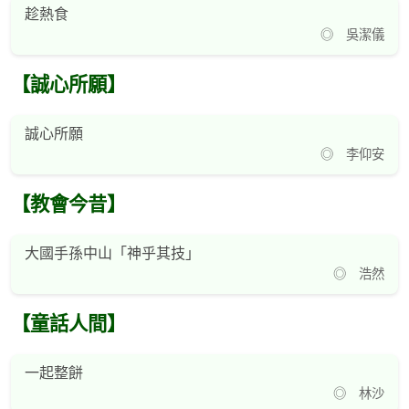
趁熱食
◎ 吳潔儀
【誠心所願】
誠心所願
◎ 李仰安
【教會今昔】
大國手孫中山「神乎其技」
◎ 浩然
【童話人間】
一起整餅
◎ 林沙