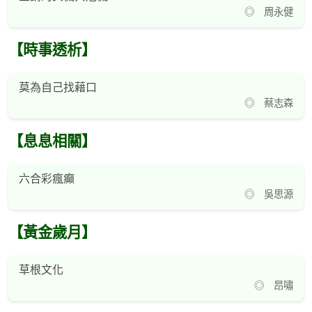
◎ 周永健
【時事透析】
莫為自己找藉口
◎ 蔡志森
【息息相關】
六合彩瘋癲
◎ 吳思源
【黃金歲月】
草根文化
◎ 昂嘯