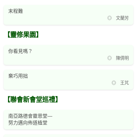
末程難
◎ 文蘭芳
【靈修果園】
你看見嗎？
◎ 陳倩明
棄巧用拙
◎ 王芃
【聯會新會堂巡禮】
南亞路德會靈恩堂—
努力邁向佈道植堂