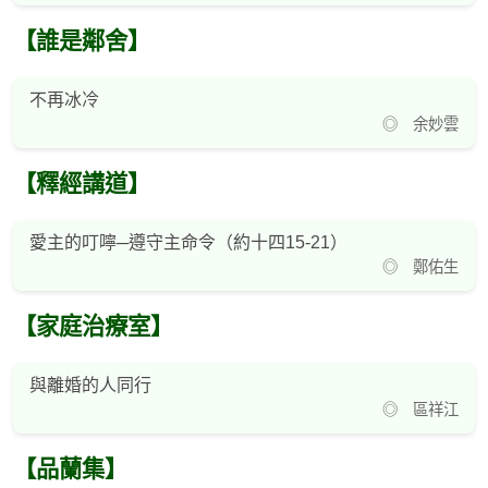
【誰是鄰舍】
不再冰冷
◎ 余妙雲
【釋經講道】
愛主的叮嚀─遵守主命令（約十四15-21）
◎ 鄭佑生
【家庭治療室】
與離婚的人同行
◎ 區祥江
【品蘭集】