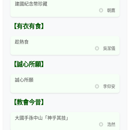
建國紀念幣珍藏
◎ 朝鷹
【有衣有食】
趁熱食
◎ 吳潔儀
【誠心所願】
誠心所願
◎ 李仰安
【教會今昔】
大國手孫中山「神乎其技」
◎ 浩然