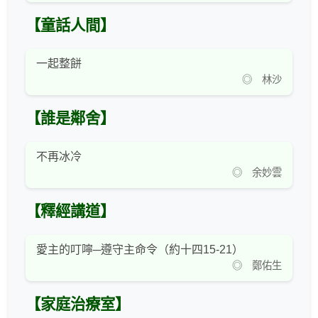
【童話人間】
一起整餅
◎ 林沙
【誰是鄰舍】
不再冰冷
◎ 余妙雲
【釋經講道】
愛主的叮嚀─遵守主命令（約十四15-21）
◎ 鄭佑生
【家庭治療室】