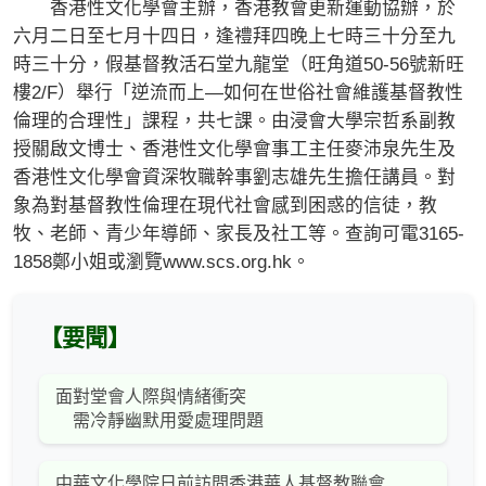
香港性文化學會主辦，香港教會更新運動協辦，於
六月二日至七月十四日，逢禮拜四晚上七時三十分至九
時三十分，假基督教活石堂九龍堂（旺角道50-56號新旺
樓2/F）舉行「逆流而上—如何在世俗社會維護基督教性
倫理的合理性」課程，共七課。由浸會大學宗哲系副教
授關啟文博士、香港性文化學會事工主任麥沛泉先生及
香港性文化學會資深牧職幹事劉志雄先生擔任講員。對
象為對基督教性倫理在現代社會感到困惑的信徒，教
牧、老師、青少年導師、家長及社工等。查詢可電3165-
1858鄭小姐或瀏覽www.scs.org.hk。
【要聞】
面對堂會人際與情緒衝突
需冷靜幽默用愛處理問題
中華文化學院日前訪問香港華人基督教聯會