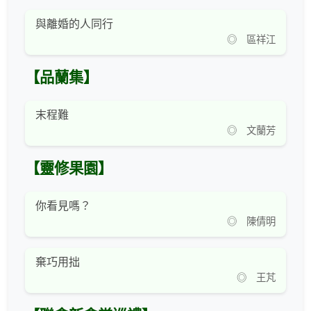
與離婚的人同行
◎ 區祥江
【品蘭集】
末程難
◎ 文蘭芳
【靈修果園】
你看見嗎？
◎ 陳倩明
棄巧用拙
◎ 王芃