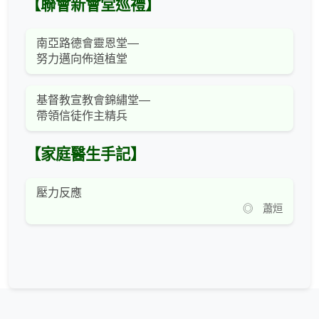
【聯會新會堂巡禮】
南亞路德會靈恩堂—
努力邁向佈道植堂
基督教宣教會錦繡堂—
帶領信徒作主精兵
【家庭醫生手記】
壓力反應
◎ 蕭烜