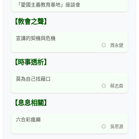
「愛國主義教育基地」座談會
【教會之聲】
宣講的契機與危機
◎ 周永健
【時事透析】
莫為自己找藉口
◎ 蔡志森
【息息相關】
六合彩瘋癲
◎ 吳思源