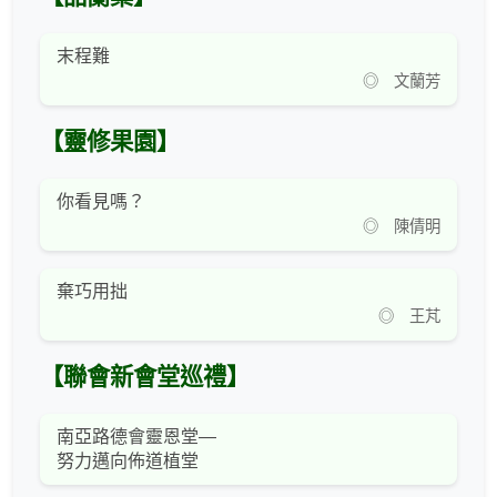
末程難
◎ 文蘭芳
【靈修果園】
你看見嗎？
◎ 陳倩明
棄巧用拙
◎ 王芃
【聯會新會堂巡禮】
南亞路德會靈恩堂—
努力邁向佈道植堂