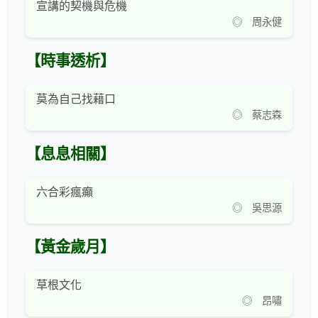
宣講的契機與危機
◎ 周永健
【時事透析】
莫為自己找藉口
◎ 蔡志森
【息息相關】
六合彩瘋癲
◎ 吳思源
【黃金歲月】
草根文化
◎ 昂嘯