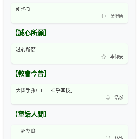
趁熱食
◎ 吳潔儀
【誠心所願】
誠心所願
◎ 李仰安
【教會今昔】
大國手孫中山「神乎其技」
◎ 浩然
【童話人間】
一起整餅
◎ 林沙