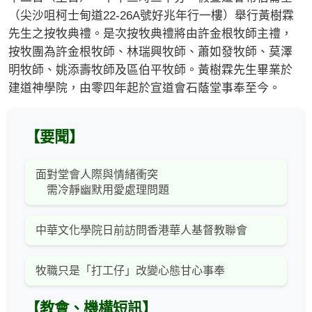
（尖沙咀柯士甸道22-26A號好兆年行一樓）舉行黃樹霖
先生之按牧典禮。是次按牧典禮將由許金根牧師主禮，
按牧團為許金根牧師、林瑞興牧師、蕭如發牧師、莫澤
明牧師、姚添壽牧師及區伯平牧師。黃樹霖先生畢業於
建道神學院，由零四年起於宣道會石蔭堂事奉至今。
【要聞】
面對堂會人際與情緒衝突
需冷靜幽默用愛處理問題
中華文化學院日前訪問香港華人基督教聯會
牧職只是「打工仔」改變心態甘心事奉
【教會、機構短訊】