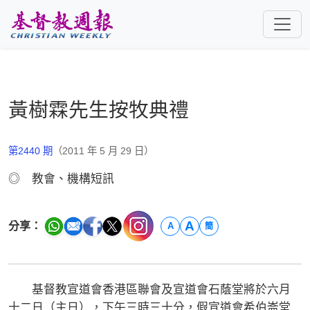
跳至主要內容
黃樹霖先生按牧典禮
第2440 期
（2011 年 5 月 29 日）
◎ 教會、機構短訊
A
分享：
A
簡
基督教宣道會香港區聯會及宣道會石蔭堂將於六月
十二日（主日），下午三時三十分，假宣道會希伯崙堂