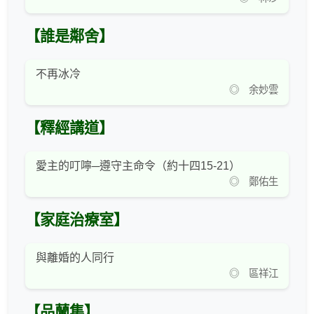
【誰是鄰舍】
不再冰冷
◎ 余妙雲
【釋經講道】
愛主的叮嚀─遵守主命令（約十四15-21）
◎ 鄭佑生
【家庭治療室】
與離婚的人同行
◎ 區祥江
【品蘭集】