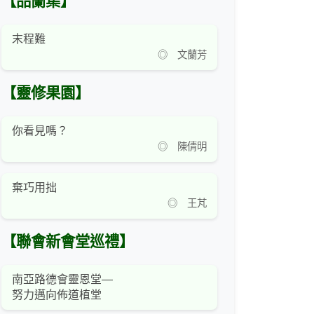
【品蘭集】
末程難
◎ 文蘭芳
【靈修果園】
你看見嗎？
◎ 陳倩明
棄巧用拙
◎ 王芃
【聯會新會堂巡禮】
南亞路德會靈恩堂—
努力邁向佈道植堂