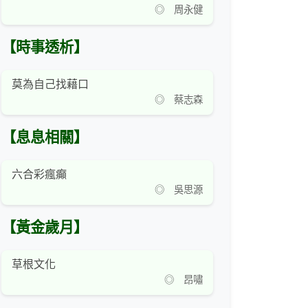
◎ 周永健
【時事透析】
莫為自己找藉口
◎ 蔡志森
【息息相關】
六合彩瘋癲
◎ 吳思源
【黃金歲月】
草根文化
◎ 昂嘯