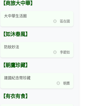
【商旅大中華】
大中華生活圈
◎ 區在國
【如沐春風】
防蚊妙法
◎ 李碧如
【朝鷹珍藏】
建國紀念幣珍藏
◎ 朝鷹
【有衣有食】