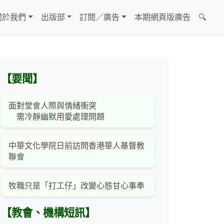
關於我們
出版部
訂閱／廣告
本期網頁版廣告
🔍
【要聞】
面對堂會人際與情緒衝突
需冷靜幽默用愛處理問題
中華文化學院日前訪問香港華人基督教
聯會
牧職只是「打工仔」改變心態甘心事奉
【教會、機構短訊】