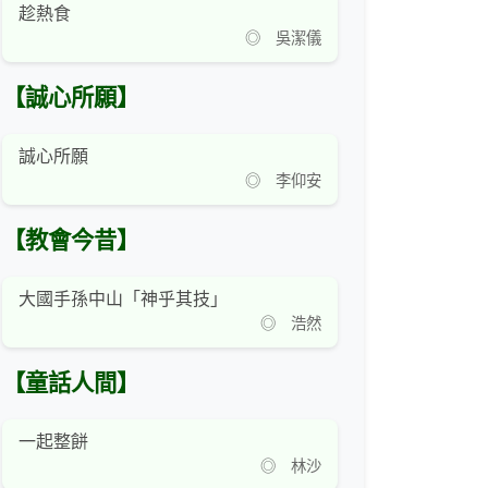
趁熱食
◎ 吳潔儀
【誠心所願】
誠心所願
◎ 李仰安
【教會今昔】
大國手孫中山「神乎其技」
◎ 浩然
【童話人間】
一起整餅
◎ 林沙