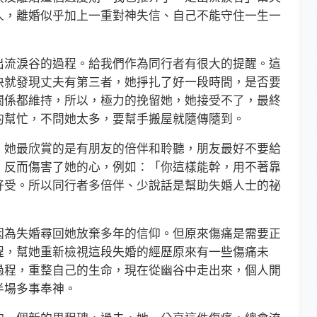
人，離婚似乎加上一重對神失信、自己不能守住一生一
流淚谷的過程。給我們作為同行者有很大的提醒。這
快就發現丈夫有第三者，她掙扎了好一段時間，是否要
關係都維持，所以，極力的挽留她，她接受不了，最終
的幫忙，不問她太多，要幫手搬屋就隨傳隨到。
她最欣賞的是有朋友的倍伴和聆聽，朋友最好不要給
，反而傷害了她的心，例如：「你這樣能幹，用不著靠
好受。所以同行者多倍伴、少說話是幫助失婚人士的祕
為失婚尋回她放棄多年的信仰。但原來傷痛是需要正
程，幫她重新檢視這段失婚的經歷原來有一些傷痛未
過程，重整自己的生命，現在從幽谷中走出來，個人開
半場多事奉神。