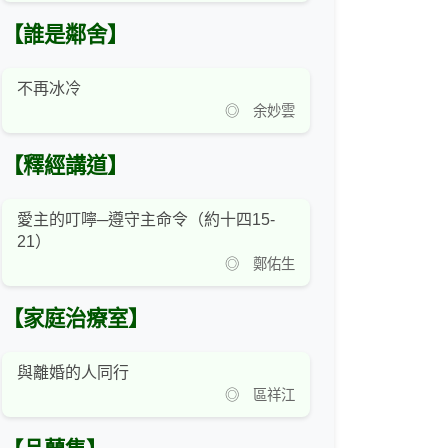
【誰是鄰舍】
不再冰冷
◎ 余妙雲
【釋經講道】
愛主的叮嚀─遵守主命令（約十四15-
21）
◎ 鄭佑生
【家庭治療室】
與離婚的人同行
◎ 區祥江