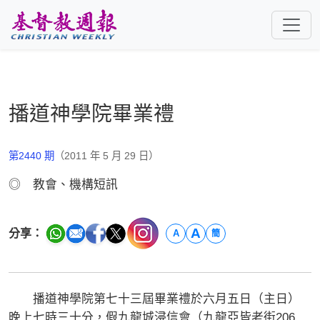
跳至主要內容
播道神學院畢業禮
第2440 期
（2011 年 5 月 29 日）
◎ 教會、機構短訊
A
分享：
A
簡
播道神學院第七十三屆畢業禮於六月五日（主日）
晚上七時三十分，假九龍城浸信會（九龍亞皆老街206