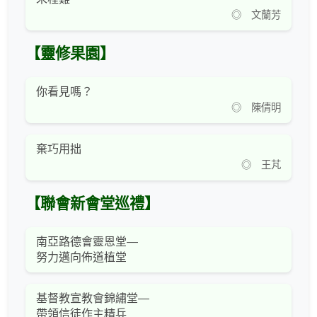
◎ 文蘭芳
【靈修果園】
你看見嗎？
◎ 陳倩明
棄巧用拙
◎ 王芃
【聯會新會堂巡禮】
南亞路德會靈恩堂—
努力邁向佈道植堂
基督教宣教會錦繡堂—
帶領信徒作主精兵