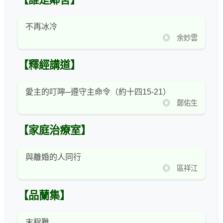
【誰是鄰舍】
不再冰冷
◎ 余妙雲
【釋經講道】
愛主的叮嚀─遵守主命令（約十四15-21）
◎ 鄭佑生
【家庭治療室】
與離婚的人同行
◎ 區祥江
【品蘭集】
末程難