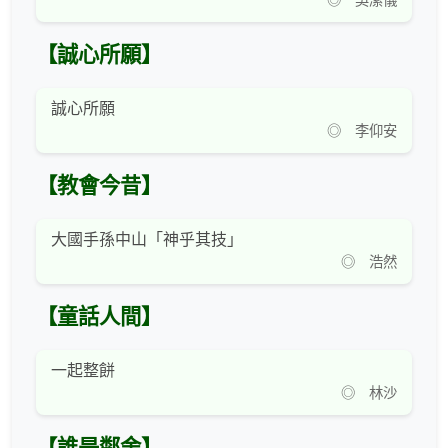
◎ 吳潔儀
【誠心所願】
誠心所願
◎ 李仰安
【教會今昔】
大國手孫中山「神乎其技」
◎ 浩然
【童話人間】
一起整餅
◎ 林沙